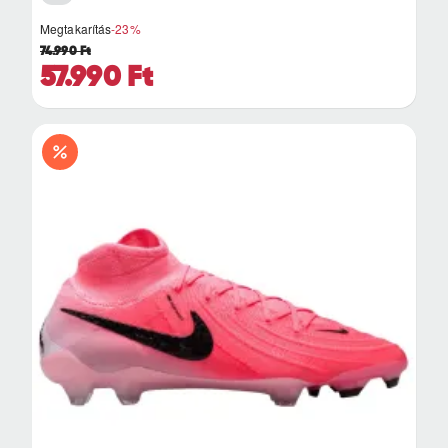
Megtakarítás
-23%
74.990 Ft
57.990 Ft