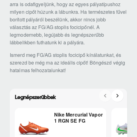
arra is odafigyeljünk, hogy az egyes pályatípushoz
milyen cipőt húzunk a lábunkra. Ha természetes fűvel
borított pályáról beszélünk, akkor nincs jobb
választás az FG/AG stoplis focicipőnél. A
legmodernebb, legújabb és legnépszerűbb
lábbelikben futhatunk ki a pályára.
Ismerd meg FG/AG stoplis focicipő kínálatunkat, és
szerezd be még ma az ideális cipőt! Böngészd végig
hatalmas felhozatalunkat!
Legnépszerűbbek
Nike Mercurial Vapor
1 RGN SE FG