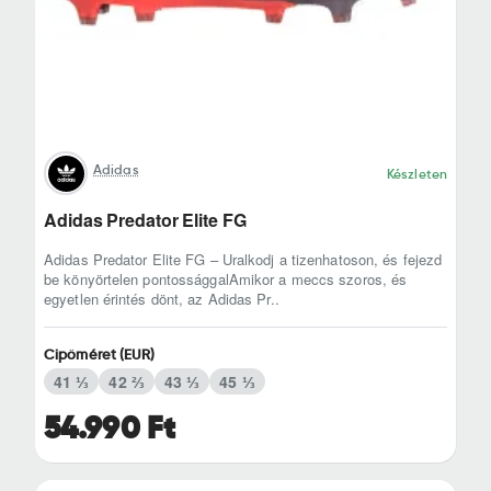
Adidas
Készleten
Adidas Predator Elite FG
Adidas Predator Elite FG – Uralkodj a tizenhatoson, és fejezd
be könyörtelen pontossággalAmikor a meccs szoros, és
egyetlen érintés dönt, az Adidas Pr..
Cipőméret (EUR)
41 ⅓
42 ⅔
43 ⅓
45 ⅓
54.990 Ft