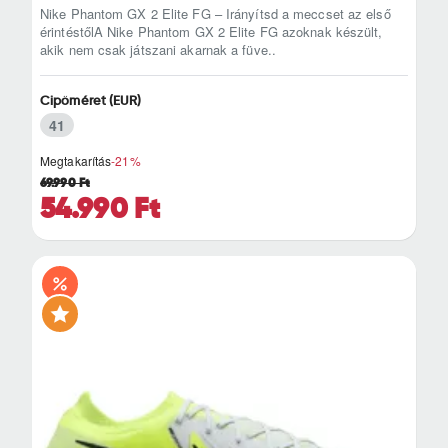
Nike Phantom GX 2 Elite FG – Irányítsd a meccset az első
érintéstőlA Nike Phantom GX 2 Elite FG azoknak készült,
akik nem csak játszani akarnak a füve..
Cipőméret (EUR)
41
Megtakarítás
-21%
69.990 Ft
54.990 Ft