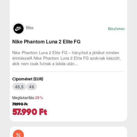
Nike
Készleten
Nike Phantom Luna 2 Elite FG
Nike Phantom Luna 2 Elite FG – Irányítsd a játékot minden
érintésselA Nike Phantom Luna 2 Elite FG azoknak készült,
akik nem csak futnak a labda után,..
Cipőméret (EUR)
45,5
46
Megtakarítás
-28%
79.990 Ft
57.990 Ft