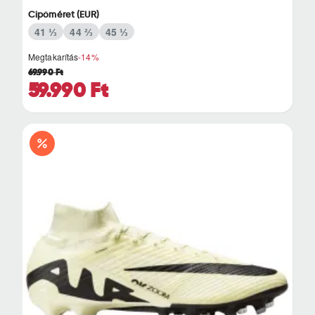
Cipőméret (EUR)
41 ⅓
44 ⅔
45 ⅓
Megtakarítás
-14%
69.990 Ft
59.990 Ft