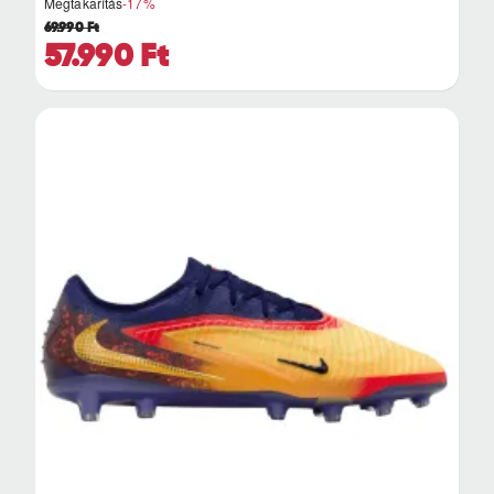
Megtakarítás
-17%
69.990 Ft
57.990 Ft