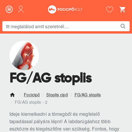
Itt
megtalálod
amit
szeretnél....
FG/AG stoplis
Focicipő
Stoplis cipő
FG/AG stoplis
h
FG/AG stoplis - 2
o
m
Ideje kiemelkedni a tömegből és megfelelő
e
tapadással pályára lépni! A labdarúgáshoz több
eszközre és kiegészítőre van szükség. Fontos, hogy