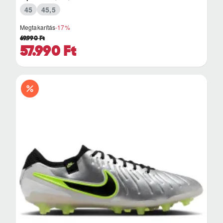
45
45,5
Megtakarítás
-17%
69.990 Ft
57.990 Ft