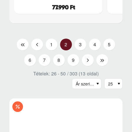
77.990 Ft
|
<
1
2
3
4
5
<
6
7
8
9
>
>|
Tételek: 26 - 50 / 303 (13 oldal)