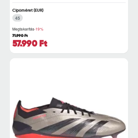
Cipőméret (EUR)
45
Megtakarítás
-19%
71.990 Ft
57.990 Ft