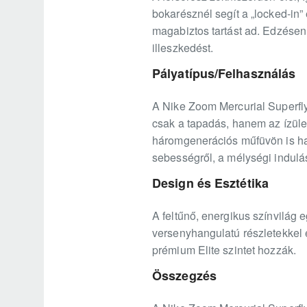
bokarésznél segít a „locked-in”
magabiztos tartást ad. Edzésen
illeszkedést.
Pályatípus/Felhasználás
A Nike Zoom Mercurial Superfly 
csak a tapadás, hanem az ízület
háromgenerációs műfüvön is hat
sebességről, a mélységi induláso
Design és Esztétika
A feltűnő, energikus színvilág 
versenyhangulatú részletekkel e
prémium Elite szintet hozzák.
Összegzés