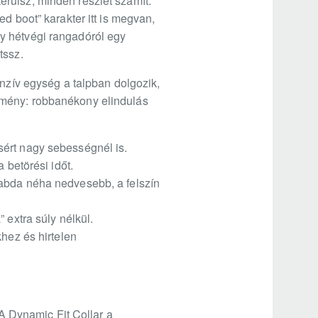
rülsz, minden részlet számít:
d boot” karakter itt is megvan,
y hétvégi rangadóról egy
tssz.
onzív egység a talpban dolgozik,
eredmény: robbanékony elindulás
sért nagy sebességnél is.
 betörési időt.
labda néha nedvesebb, a felszín
 extra súly nélkül.
khez és hirtelen
 A Dynamic Fit Collar a