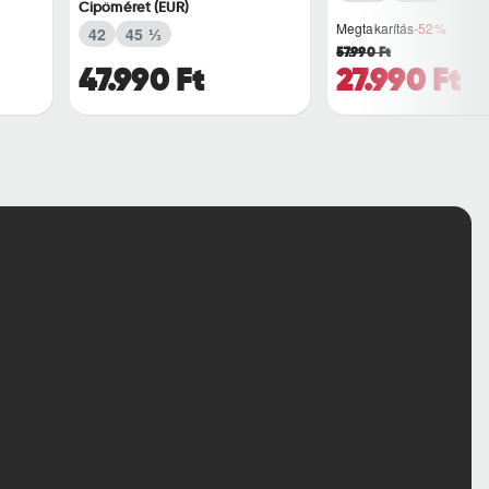
Cipőméret (EUR)
Megtakarítás
-52%
42
45 ⅓
57.990 Ft
47.990 Ft
27.990 Ft