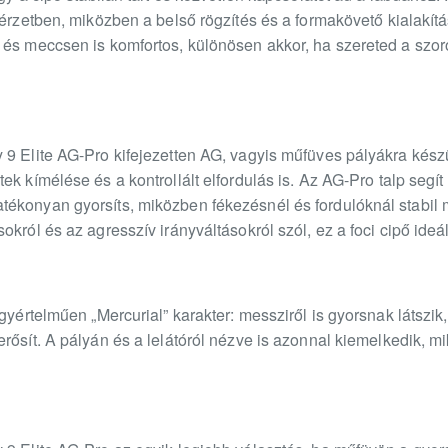
 érzetben, miközben a belső rögzítés és a formakövető kialakí
 és meccsen is komfortos, különösen akkor, ha szereted a szo
9 Elite AG-Pro kifejezetten AG, vagyis műfüves pályákra készül
ek kímélése és a kontrollált elfordulás is. Az AG-Pro talp segí
ékonyan gyorsíts, miközben fékezésnél és fordulóknál stabil 
król és az agresszív irányváltásokról szól, ez a foci cipő ideál
egyértelműen „Mercurial” karakter: messziről is gyorsnak látszik
rősít. A pályán és a lelátóról nézve is azonnal kiemelkedik, mi