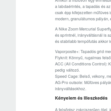
Amikor a műfüvön egy érintésbő
a labdaérintés, a tapadás és az
csak épp kifejezetten műfüves 
modern, granulátumos pályán, ez
A Nike Zoom Mercurial Superfly 
és sprintnél, irányváltásnál is 
és stabilabb tempófutás akkor i
Vaporposite+: Tapadós grid mes
Flyknit: Könnyű, rugalmas felső
ACC (All Conditions Control): 
pedig változó.
Speed Cage: Belső, vékony, mégi
AG-Pro outsole: Műfüves pályára
irányváltásokhoz.
Kényelem és Illeszkedés
A felsőrész zokniszerűen ölel, í