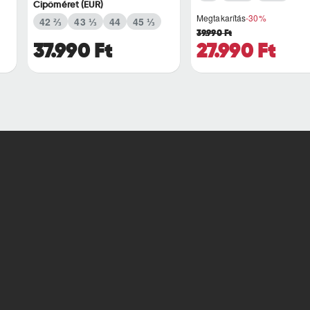
Cipőméret (EUR)
Megtakarítás
-30%
42 ⅔
43 ⅓
44
45 ⅓
39.990 Ft
37.990 Ft
27.990 Ft