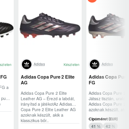
Adidas
Adidas
szleten
Készleten
 FG
Adidas Copa Pure 2 Elite
Adidas Copa Pure 2
AG
FG
 FG a
Adidas Copa Pure 2 Elite
Adidas Copa Pure 2 E
A puha
Leather AG – Érezd a labdát,
Játssz tisztán, urald 
s
irányítsd a játékotAz Adidas
Adidas Copa Pure 2 E
Copa Pure 2 Elite Leather AG
azoknak készült, aki
azoknak készült, akik a
feltétlenül a leghang
Cipőméret (EUR)
klasszikus bőr..
pá..
41 ⅓
42 ⅔