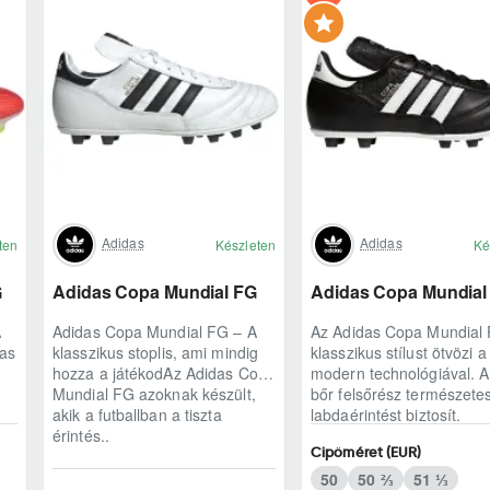
Adidas
Adidas
ten
Készleten
Ké
G
Adidas Copa Mundial FG
Adidas Copa Mundial
A
Adidas Copa Mundial FG – A
Az Adidas Copa Mundial
das
klasszikus stoplis, ami mindig
klasszikus stílust ötvözi a
hozza a játékodAz Adidas Copa
modern technológiával. 
Mundial FG azoknak készült,
bőr felsőrész természete
akik a futballban a tiszta
labdaérintést biztosít.
érintés..
Könnyített kia..
Cipőméret (EUR)
50
50 ⅔
51 ⅓