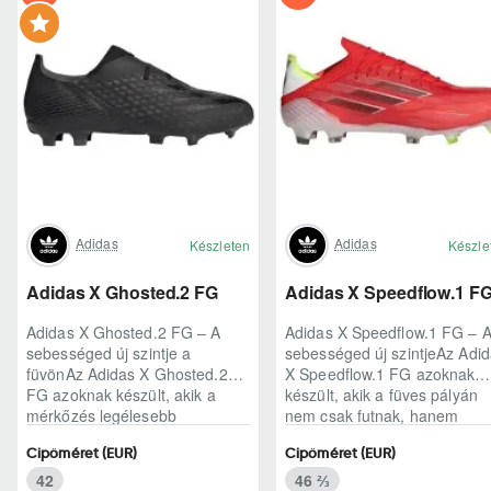
Adidas
Adidas
Készleten
Készle
Adidas X Ghosted.2 FG
Adidas X Speedflow.1 F
Adidas X Ghosted.2 FG – A
Adidas X Speedflow.1 FG – 
sebességed új szintje a
sebességed új szintjeAz Adi
füvönAz Adidas X Ghosted.2
X Speedflow.1 FG azoknak
FG azoknak készült, akik a
készült, akik a füves pályán
mérkőzés legélesebb
nem csak futnak, hanem
pillanataiban is azonnal r..
ritmust diktál..
Cipőméret (EUR)
Cipőméret (EUR)
42
46 ⅔