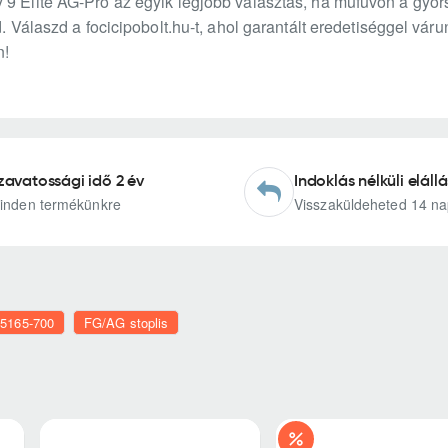
 9 Elite AG-Pro az egyik legjobb választás, ha műfüvön a gyors
od. Válaszd a focicipobolt.hu-t, ahol garantált eredetiséggel v
n!
zavatossági idő 2 év
Indoklás nélküli elállá
inden termékünkre
Visszaküldeheted 14 na
j5165-700
FG/AG stoplis