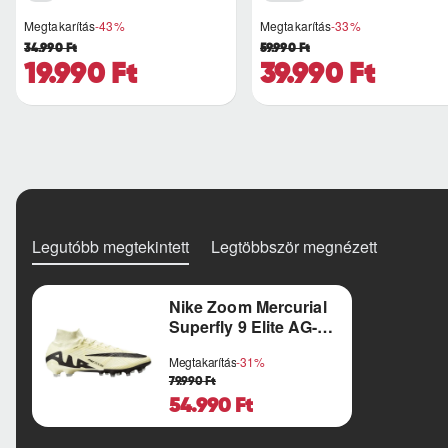
Megtakarítás
-43%
Megtakarítás
-33%
34.990 Ft
59.990 Ft
19.990 Ft
39.990 Ft
Legutóbb megtekintett
Legtöbbször megnézett
Nike Zoom Mercurial
Superfly 9 Elite AG-
Pro
Megtakarítás
-31%
79.990 Ft
54.990 Ft