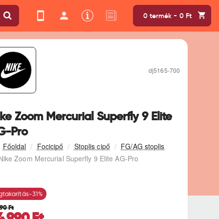
0 termék - 0 Ft
dj5165-700
ke Zoom Mercurial Superfly 9 Elite
G-Pro
Focicipő
Stoplis cipő
FG/AG stoplis
Nike Zoom Mercurial Superfly 9 Elite AG-Pro
takarítás
-31%
990 Ft
4.990 Ft