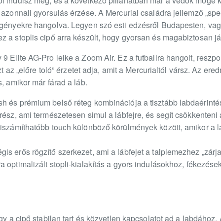
l indulsz meg, és a következő pillanatban már a védők mögé ke
 azonnali gyorsulás érzése. A Mercurial családra jellemző „spee
igényekre hangolva. Legyen szó esti edzésről Budapesten, vag
 a stoplis cipő arra készült, hogy gyorsan és magabiztosan já
9 Elite AG-Pro lelke a Zoom Air. Ez a futballra hangolt, reszp
azt az „előre toló” érzetet adja, amit a Mercurialtól vársz. Az 
s, amikor már fárad a láb.
h és prémium belső réteg kombinációja a tisztább labdaérinté
rész, ami természetesen simul a lábfejre, és segít csökkenteni a
Kiszámíthatóbb touch különböző körülmények között, amikor a 
s erős rögzítő szerkezet, ami a lábfejet a talplemezhez „zárja”
 optimalizált stopli-kialakítás a gyors indulásokhoz, fékezése
gy a cipő stabilan tart és közvetlen kapcsolatot ad a labdához.