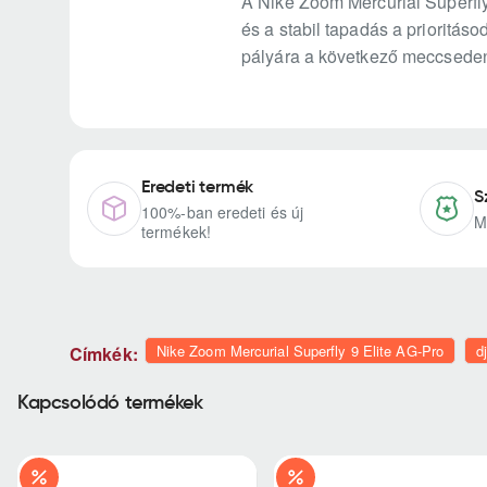
A Nike Zoom Mercurial Superfly
és a stabil tapadás a prioritás
pályára a következő meccsede
Eredeti termék
S
100%-ban eredeti és új
M
termékek!
Nike Zoom Mercurial Superfly 9 Elite AG-Pro
d
Címkék:
Kapcsolódó termékek