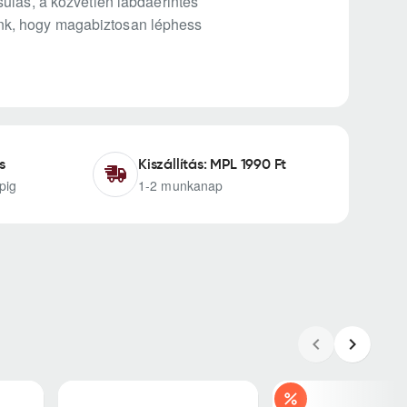
ulás, a közvetlen labdaérintés
árunk, hogy magabiztosan léphess
s
Kiszállítás: MPL 1990 Ft
pig
1-2 munkanap