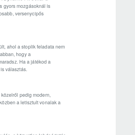
tás gyors mozgásoknál is
rosabb, versenycipős
t, ahol a stoplik feladata nem
t abban, hogy a
maradsz. Ha a játékod a
is választás.
, közelről pedig modern,
közben a letisztult vonalak a