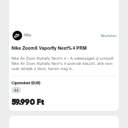
Nike
Készleten
Nike ZoomX Vaporfly Next% 4 PRM
Nike Air Zoom Alphafly Next% 4 – A sebességed új szintjeA
Nike Air Zoom Alphafly Next% 4 azoknak készült, akik nem
csak lefutják a távot, hanem meg is..
Cipőméret (EUR)
44
59.990 Ft