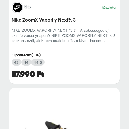
Nike
Készleten
Nike ZoomX Vaporfly Next% 3
NIKE ZOOMX VAPORFLY NEXT % 3 – A sebességed új
szintje versenynaponA NIKE ZOOMX VAPORFLY NEXT % 3
azoknak szól, akik nem csak lefutják a távot, hanem ..
Cipőméret (EUR)
43
44
44,5
57.990 Ft