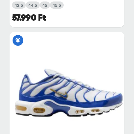
42,5
44,5
45
45,5
57.990 Ft