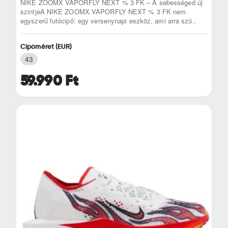
NIKE ZOOMX VAPORFLY NEXT % 3 FK – A sebességed új
szintjeA NIKE ZOOMX VAPORFLY NEXT % 3 FK nem
egyszerű futócipő: egy versenynapi eszköz, ami arra szü..
Cipőméret (EUR)
43
59.990 Ft