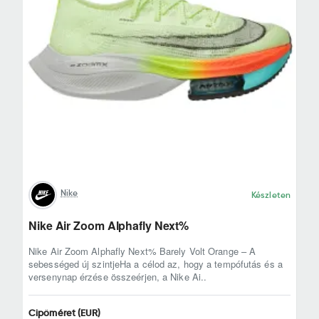
Nike
Készleten
Nike Air Zoom Alphafly Next%
Nike Air Zoom Alphafly Next% Barely Volt Orange – A
sebességed új szintjeHa a célod az, hogy a tempófutás és a
versenynap érzése összeérjen, a Nike Ai..
Cipőméret (EUR)