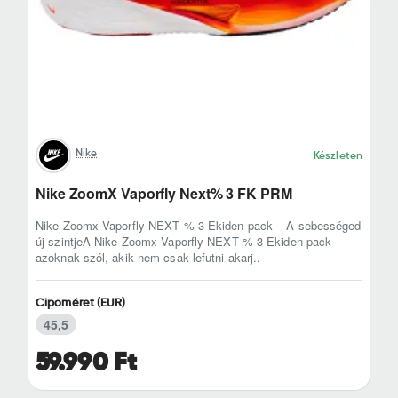
Nike
Készleten
Nike ZoomX Vaporfly Next% 3 FK PRM
Nike Zoomx Vaporfly NEXT % 3 Ekiden pack – A sebességed
új szintjeA Nike Zoomx Vaporfly NEXT % 3 Ekiden pack
azoknak szól, akik nem csak lefutni akarj..
Cipőméret (EUR)
45,5
59.990 Ft