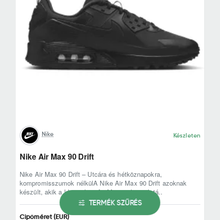
Nike
Készleten
Nike Air Max 90 Drift
Nike Air Max 90 Drift – Utcára és hétköznapokra,
kompromisszumok nélkülA Nike Air Max 90 Drift azoknak
készült, akik a klasszikus Air Max 90 hangulatá..
TERMÉK SZŰRÉS
Cipőméret (EUR)