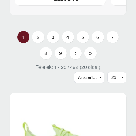
1
2
3
4
5
6
7
8
9
>
>|
Tételek: 1 - 25 / 492 (20 oldal)