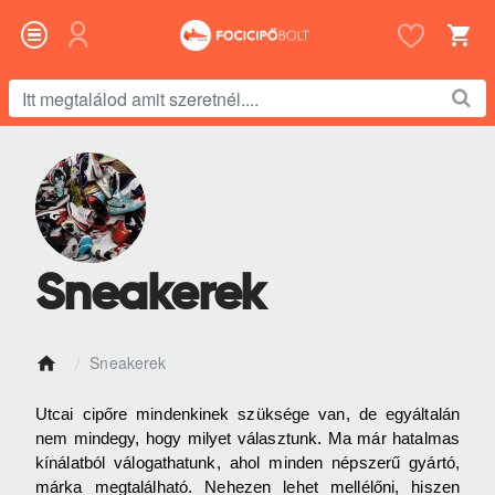
Itt
megtalálod
amit
szeretnél....
Sneakerek
Sneakerek
h
o
Utcai cipőre mindenkinek szüksége van, de egyáltalán
m
nem mindegy, hogy milyet választunk. Ma már hatalmas
e
kínálatból válogathatunk, ahol minden népszerű gyártó,
márka megtalálható. Nehezen lehet mellélőni, hiszen