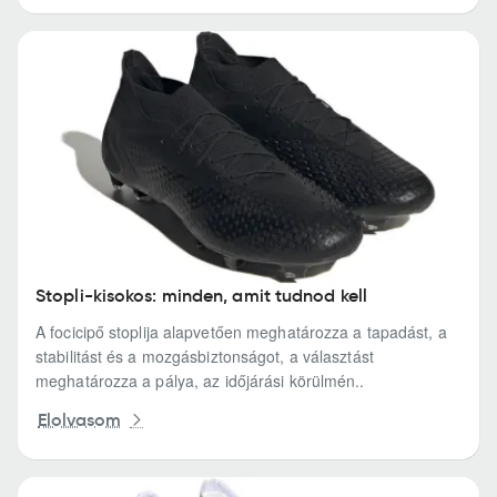
Stopli-kisokos: minden, amit tudnod kell
A focicipő stoplija alapvetően meghatározza a tapadást, a
stabilitást és a mozgásbiztonságot, a választást
meghatározza a pálya, az időjárási körülmén..
Elolvasom