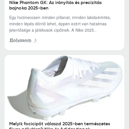
Nike Phantom GX: Az irányítás és precizitás
bajnoka 2025-ben
Egy focimeccsen minden pillanat, minden labdaérintés,
minden lépés döntő lehet, éppen ezért van hatalmas
jelentősége a játékosok cipőinek. A Nike 2025..
Elolvasom
Melyik focicipőt válaszd 2025-ben természetes
füves pályákra? Nike és Adidas tippek