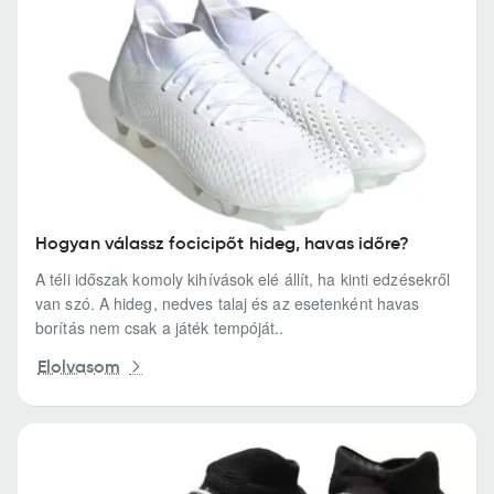
Hogyan válassz focicipőt hideg, havas időre?
A téli időszak komoly kihívások elé állít, ha kinti edzésekről
van szó. A hideg, nedves talaj és az esetenként havas
borítás nem csak a játék tempóját..
Elolvasom