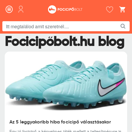
Itt
megtalálod
Focicipőbolt.hu blog
amit
szeretnél....
Az 5 leggyakoribb hiba focicipő választásakor
Egy jó focicipő a kényelmes játék mellett a teljesítményre is