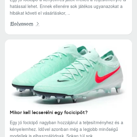
hatással lehet. Ennek ellenére sok játékos ugyanazokat a
hibákat követi el vásárláskor, ..
Elolvasom
Mikor kell lecserélni egy focicipőt?
Egy jó focicipő nagyban hozzájárul a teljesítményhez és a
kényelemhez. Idővel azonban még a legjobb minőségű
modellek is elhasználódnak. Sokan túl sok..