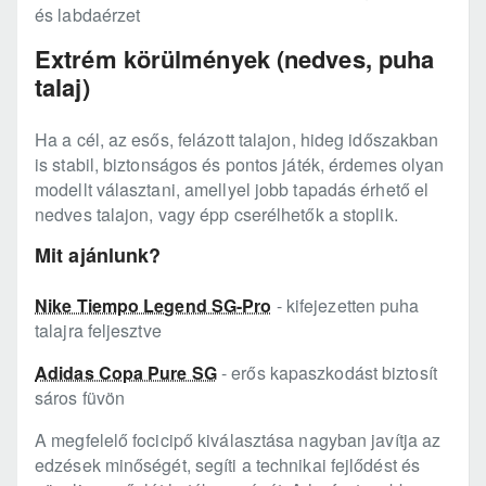
és labdaérzet
Extrém körülmények (nedves, puha
talaj)
Ha a cél, az esős, felázott talajon, hideg időszakban
is stabil, biztonságos és pontos játék, érdemes olyan
modellt választani, amellyel jobb tapadás érhető el
nedves talajon, vagy épp cserélhetők a stoplik.
Mit ajánlunk?
Nike Tiempo Legend SG-Pro
- kifejezetten puha
talajra feljesztve
Adidas Copa Pure SG
- erős kapaszkodást biztosít
sáros füvön
A megfelelő focicipő kiválasztása nagyban javítja az
edzések minőségét, segíti a technikai fejlődést és