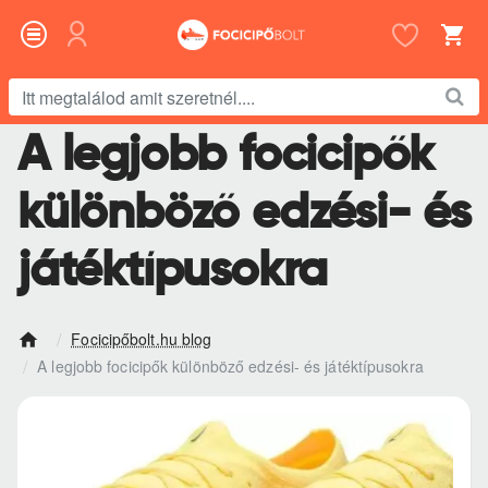
Itt
megtalálod
A legjobb focicipők
amit
szeretnél....
különböző edzési- és
játéktípusokra
Focicipőbolt.hu blog
h
A legjobb focicipők különböző edzési- és játéktípusokra
o
m
e