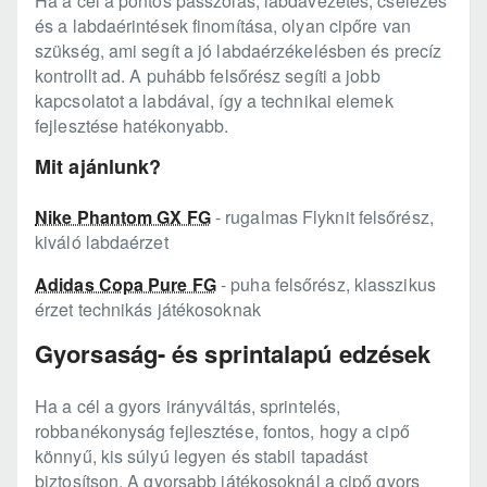
Ha a cél a pontos passzolás, labdavezetés, cselezés
és a labdaérintések finomítása, olyan cipőre van
szükség, ami segít a jó labdaérzékelésben és precíz
kontrollt ad. A puhább felsőrész segíti a jobb
kapcsolatot a labdával, így a technikai elemek
fejlesztése hatékonyabb.
Mit ajánlunk?
Nike Phantom GX FG
- rugalmas Flyknit felsőrész,
kiváló labdaérzet
Adidas Copa Pure FG
- puha felsőrész, klasszikus
érzet technikás játékosoknak
Gyorsaság- és sprintalapú edzések
Ha a cél a gyors irányváltás, sprintelés,
robbanékonyság fejlesztése, fontos, hogy a cipő
könnyű, kis súlyú legyen és stabil tapadást
biztosítson. A gyorsabb játékosoknál a cipő gyors