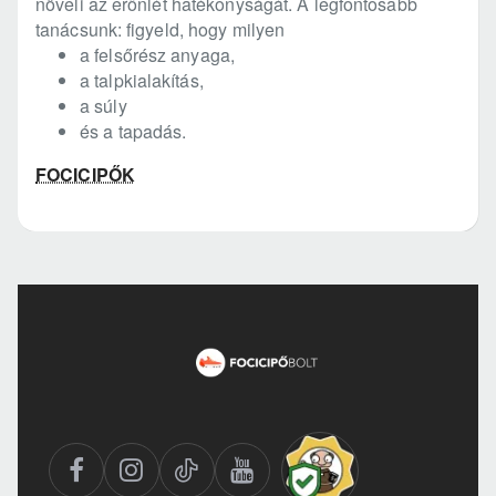
növeli az erőnlét hatékonyságát. A legfontosabb
tanácsunk: figyeld, hogy milyen
a felsőrész anyaga,
a talpkialakítás,
a súly
és a tapadás.
FOCICIPŐK