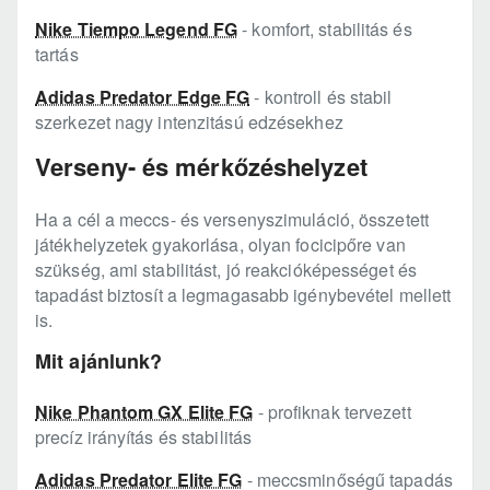
Nike Tiempo Legend FG
- komfort, stabilitás és
tartás
Adidas Predator Edge FG
- kontroll és stabil
szerkezet nagy intenzitású edzésekhez
Verseny- és mérkőzéshelyzet
Ha a cél a meccs- és versenyszimuláció, összetett
játékhelyzetek gyakorlása, olyan focicipőre van
szükség, ami stabilitást, jó reakcióképességet és
tapadást biztosít a legmagasabb igénybevétel mellett
is.
Mit ajánlunk?
Nike Phantom GX Elite FG
- profiknak tervezett
precíz irányítás és stabilitás
Adidas Predator Elite FG
- meccsminőségű tapadás