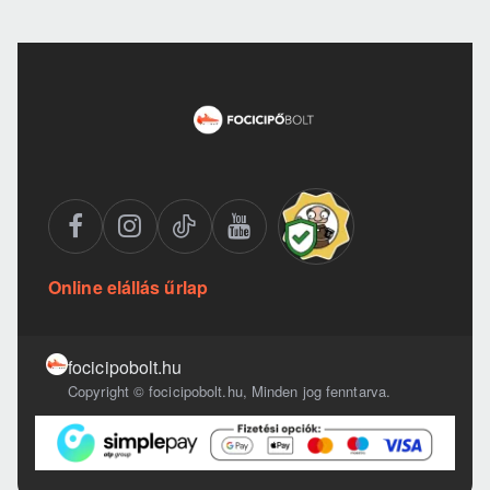
Online elállás űrlap
focicipobolt.hu
Copyright © focicipobolt.hu, Minden jog fenntarva.