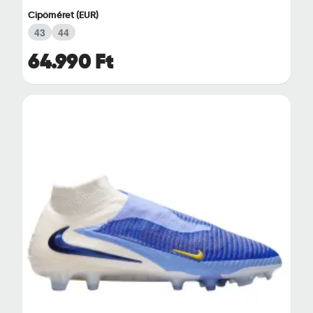
Cipőméret (EUR)
43
44
64.990 Ft