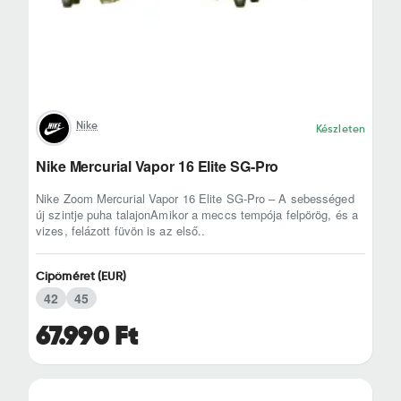
Nike
Készleten
Nike Mercurial Vapor 16 Elite SG-Pro
Nike Zoom Mercurial Vapor 16 Elite SG-Pro – A sebességed
új szintje puha talajonAmikor a meccs tempója felpörög, és a
vizes, felázott füvön is az első..
Cipőméret (EUR)
42
45
67.990 Ft