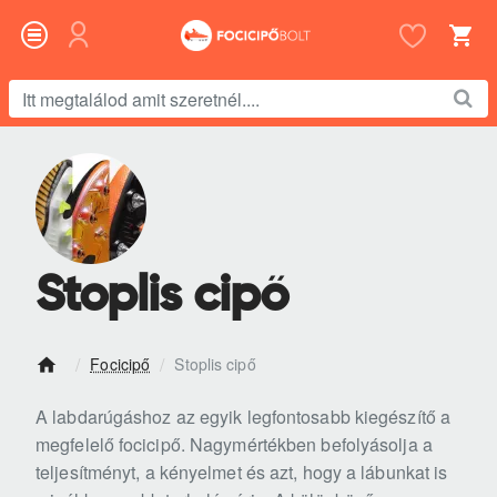
Itt
megtalálod
amit
szeretnél....
Stoplis cipő
Focicipő
Stoplis cipő
h
o
A labdarúgáshoz az egyik legfontosabb kiegészítő a
m
megfelelő focicipő. Nagymértékben befolyásolja a
e
teljesítményt, a kényelmet és azt, hogy a lábunkat is