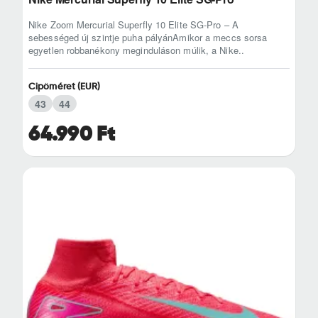
Nike Zoom Mercurial Superfly 10 Elite SG-Pro – A
sebességed új szintje puha pályánAmikor a meccs sorsa
egyetlen robbanékony meginduláson múlik, a Nike..
Cipőméret (EUR)
43
44
64.990 Ft