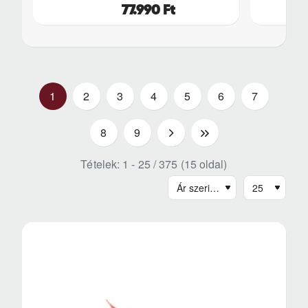
77.990 Ft
1
2
3
4
5
6
7
8
9
>
>|
Tételek: 1 - 25 / 375 (15 oldal)