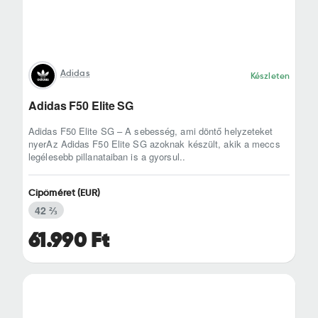
Adidas
Készleten
Adidas F50 Elite SG
Adidas F50 Elite SG – A sebesség, ami döntő helyzeteket
nyerAz Adidas F50 Elite SG azoknak készült, akik a meccs
legélesebb pillanataiban is a gyorsul..
Cipőméret (EUR)
42 ⅔
61.990 Ft