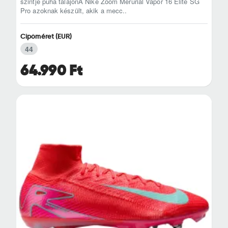
szintje puha talajonA Nike Zoom Merurial Vapor 16 Elite SG
Pro azoknak készült, akik a mecc..
Cipőméret (EUR)
44
64.990 Ft