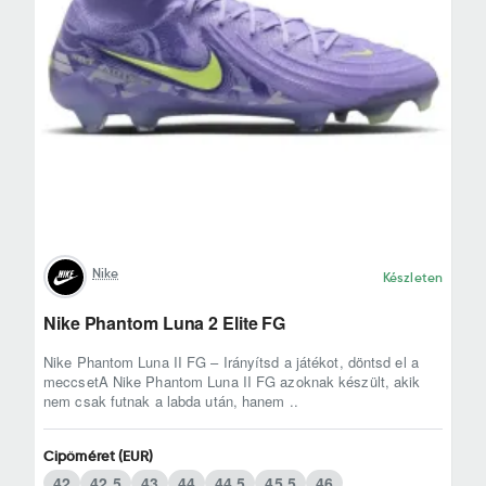
Nike
Készleten
Nike Phantom Luna 2 Elite FG
Nike Phantom Luna II FG – Irányítsd a játékot, döntsd el a
meccsetA Nike Phantom Luna II FG azoknak készült, akik
nem csak futnak a labda után, hanem ..
Cipőméret (EUR)
42
42,5
43
44
44,5
45,5
46