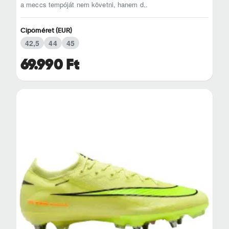
a meccs tempóját nem követni, hanem d..
Cipőméret (EUR)
42,5
44
45
69.990 Ft