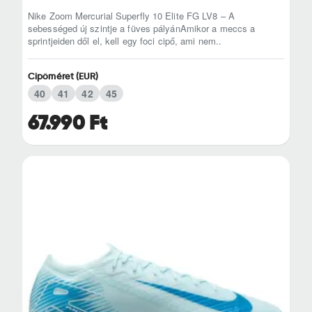
Nike Zoom Mercurial Superfly 10 Elite FG LV8 – A
sebességed új szintje a füves pályánAmikor a meccs a
sprintjeiden dől el, kell egy foci cipő, ami nem..
Cipőméret (EUR)
40
41
42
45
67.990 Ft