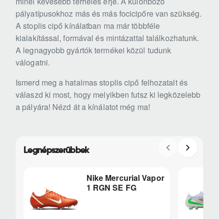
minél kevesebb terhelés érje. A különböző
pályatípusokhoz más és más focicipőre van szükség.
A stoplis cipő kínálatban ma már többféle
kialakítással, formával és mintázattal találkozhatunk.
A legnagyobb gyártók termékei közül tudunk
válogatni.
Ismerd meg a hatalmas stoplis cipő felhozatalt és
válaszd ki most, hogy melyikben futsz ki legközelebb
a pályára! Nézd át a kínálatot még ma!
Legnépszerűbbek
Nike Mercurial Vapor
1 RGN SE FG