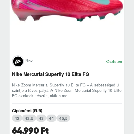
Nike
Készleten
Nike Mercurial Superfly 10 Elite FG
Nike Zoom Mercurial Superfly 10 Elite FG – A sebességed új
szintje a füves pályánA Nike Zoom Mercurial Superfly 10 Elite
FG azoknak készült, akik a me..
Cipőméret (EUR)
42
42,5
43
44
45,5
64.990 Ft