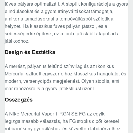
füves pályára optimalizált. A stoplik konfigurációja a gyors
elindulásokat és a gyors irányváltásokat támogatja,
amikor a támadásoknál a tempóváltásból születik a
helyzet. Ha klasszikus füves pályán játszol, és a
sebességedre építesz, ez a foci cipő stabil alapot ad a
játékodhoz.
Design és Esztétika
A merész, pályán is feltűnő színvilág és az ikonikus
Mercurial-sziluett egyszerre hoz klasszikus hangulatot és
modern, versenycipős megjelenést. Olyan stoplis, ami
már ránézésre is a gyors játékstílust üzeni.
Összegzés
A Nike Mercurial Vapor 1 RGN SE FG az egyik
legizgalmasabb választás, ha FG stoplis cipőt keresel
robbanékony gyorsításhoz és közvetlen labdaérzethez