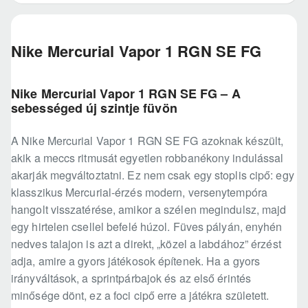
Nike Mercurial Vapor 1 RGN SE FG
Nike Mercurial Vapor 1 RGN SE FG – A
sebességed új szintje füvön
A Nike Mercurial Vapor 1 RGN SE FG azoknak készült,
akik a meccs ritmusát egyetlen robbanékony indulással
akarják megváltoztatni. Ez nem csak egy stoplis cipő: egy
klasszikus Mercurial-érzés modern, versenytempóra
hangolt visszatérése, amikor a szélen megindulsz, majd
egy hirtelen csellel befelé húzol. Füves pályán, enyhén
nedves talajon is azt a direkt, „közel a labdához” érzést
adja, amire a gyors játékosok építenek. Ha a gyors
irányváltások, a sprintpárbajok és az első érintés
minősége dönt, ez a foci cipő erre a játékra született.