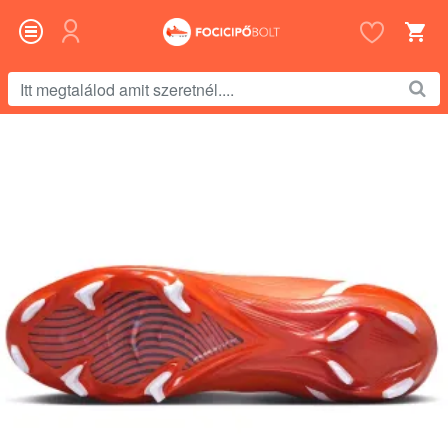
Itt
megtalálod
amit
szeretnél....