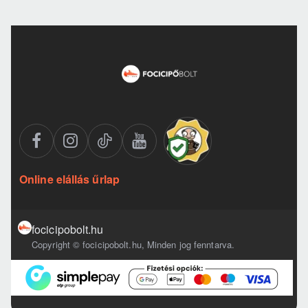
Online elállás űrlap
focicipobolt.hu
Copyright © focicipobolt.hu, Minden jog fenntarva.