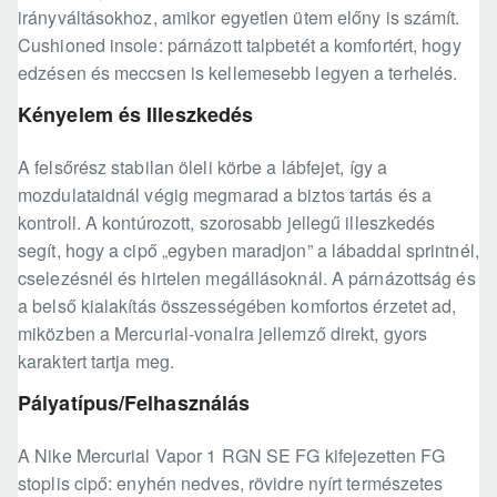
irányváltásokhoz, amikor egyetlen ütem előny is számít.
Cushioned insole: párnázott talpbetét a komfortért, hogy
edzésen és meccsen is kellemesebb legyen a terhelés.
Kényelem és Illeszkedés
A felsőrész stabilan öleli körbe a lábfejet, így a
mozdulataidnál végig megmarad a biztos tartás és a
kontroll. A kontúrozott, szorosabb jellegű illeszkedés
segít, hogy a cipő „egyben maradjon” a lábaddal sprintnél,
cselezésnél és hirtelen megállásoknál. A párnázottság és
a belső kialakítás összességében komfortos érzetet ad,
miközben a Mercurial-vonalra jellemző direkt, gyors
karaktert tartja meg.
Pályatípus/Felhasználás
A Nike Mercurial Vapor 1 RGN SE FG kifejezetten FG
stoplis cipő: enyhén nedves, rövidre nyírt természetes