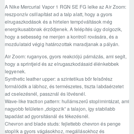
A Nike Mercurial Vapor 1 RGN SE FG lelke az Air Zoom:
reszponzív csillapítást ad a talp alatt, hogy a gyors
elrugaszkodások és a hirtelen tempóváltások még
energikusabbnak érződjenek. A felépítés úgy dolgozik,
hogy a sebesség ne menjen a kontroll rovására, és a
mozdulataid végig határozottak maradjanak a pályán.
Air Zoom: ruganyos, gyors reakciójú párnázás, ami segít,
hogy a sprintjeid és az elrugaszkodásaid élénkebbek
legyenek.
Synthetic leather upper: a szintetikus bőr felsőrész
formálódik a lábhoz, és természetes, tiszta labdaérzetet
ad cselezésnél, passznál és lövésnél.
Wave-like traction pattern: hullámszerű stoplimintázat, ami
nagyobb felületen „dolgozik” a talajon, így stabilabb
tapadást ad gyorsításnál és fékezésnél.
Chevron and blade studs: fejlettebb chevron és penge
stoplik a gyors vágásokhoz, megállásokhoz és