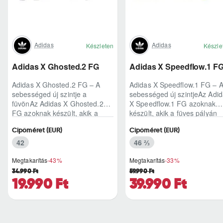
Adidas
Adidas
Készleten
Készle
Adidas X Ghosted.2 FG
Adidas X Speedflow.1 F
Adidas X Ghosted.2 FG – A
Adidas X Speedflow.1 FG – 
sebességed új szintje a
sebességed új szintjeAz Adi
füvönAz Adidas X Ghosted.2
X Speedflow.1 FG azoknak
FG azoknak készült, akik a
készült, akik a füves pályán
mérkőzés legélesebb
nem csak futnak, hanem
Cipőméret (EUR)
Cipőméret (EUR)
pillanataiban is azonnal r..
ritmust diktál..
42
46 ⅔
Megtakarítás
-43%
Megtakarítás
-33%
34.990 Ft
59.990 Ft
19.990 Ft
39.990 Ft