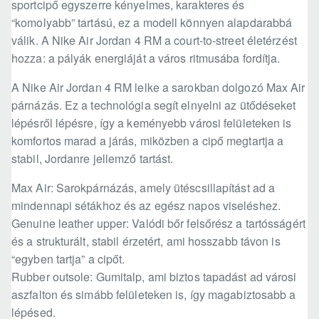
sportcipő egyszerre kényelmes, karakteres és
“komolyabb” tartású, ez a modell könnyen alapdarabbá
válik. A Nike Air Jordan 4 RM a court-to-street életérzést
hozza: a pályák energiáját a város ritmusába fordítja.
A Nike Air Jordan 4 RM lelke a sarokban dolgozó Max Air
párnázás. Ez a technológia segít elnyelni az ütődéseket
lépésről lépésre, így a keményebb városi felületeken is
komfortos marad a járás, miközben a cipő megtartja a
stabil, Jordanre jellemző tartást.
Max Air: Sarokpárnázás, amely ütéscsillapítást ad a
mindennapi sétákhoz és az egész napos viseléshez.
Genuine leather upper: Valódi bőr felsőrész a tartósságért
és a strukturált, stabil érzetért, ami hosszabb távon is
“egyben tartja” a cipőt.
Rubber outsole: Gumitalp, ami biztos tapadást ad városi
aszfalton és simább felületeken is, így magabiztosabb a
lépésed.