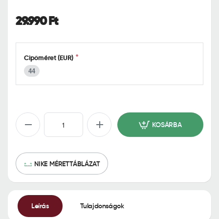
o
m
29.990 Ft
e
Cipőméret (EUR)
44
KOSÁRBA
NIKE MÉRETTÁBLÁZAT
Leírás
Tulajdonságok