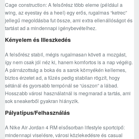
Cage construction: A felsőrész több eleme (például a
wing, az eyestay és a heel) egy erős, rugalmas “ketrec”
jellegű megoldásba fut össze, ami extra ellenállóságot és
tartást ad a mindennapi igénybevételhez.
Kényelem és Illeszkedés
A felsőrész stabil, mégis rugalmasan követi a mozgást,
így nem csak jól néz ki, hanem komfortos is a nap végéig.
A párnázottság a boka és a sarok környékén kellemes,
biztos érzetet ad, a fűzés pedig stabilan rögzít, hogy
sétánál és gyorsabb tempónál se “ússzon” a lábad.
Hosszabb városi használatnál is megmarad a tartás, ami
sok sneakerből gyakran hiányzik.
Pályatípus/Felhasználás
A Nike Air Jordan 4 RM elsősorban lifestyle sportcipő:
mindennapi viselésre, városi közlekedésre és casual