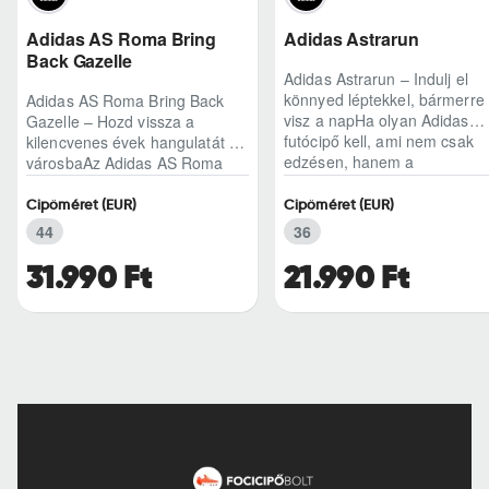
Adidas AS Roma Bring
Adidas Astrarun
Back Gazelle
Adidas Astrarun – Indulj el
könnyed léptekkel, bármerre
Adidas AS Roma Bring Back
visz a napHa olyan Adidas
Gazelle – Hozd vissza a
futócipő kell, ami nem csak
kilencvenes évek hangulatát a
edzésen, hanem a
városbaAz Adidas AS Roma
hétköznapokban is kénye..
Bring Back Gazelle nem
egyszerű sneaker, hane..
Cipőméret (EUR)
Cipőméret (EUR)
44
36
31.990 Ft
21.990 Ft