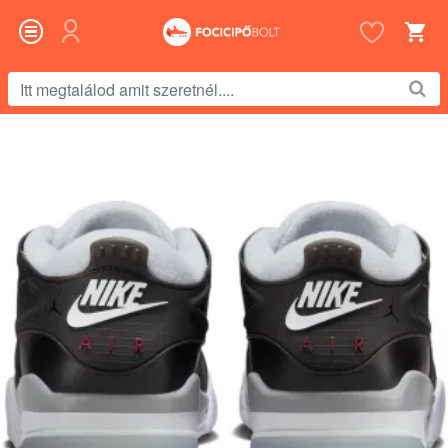
Itt
megtalálod
amit
szeretnél....