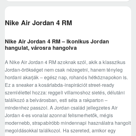
Nike Air Jordan 4 RM
Nike Air Jordan 4 RM – Ikonikus Jordan
hangulat, városra hangolva
A Nike Air Jordan 4 RM azoknak szól, akik a klasszikus
Jordan-örökséget nem csak nézegetni, hanem tényleg
hordani akarják – egész nap, rohanós hétköznapokon is.
Ez a sneaker a kosárlabda-inspirációt street-ready
szemlélettel hozza: reggeli villamoshoz sietés, délutáni
találkozó a belvárosban, esti séta a rakparton –
mindenhez passzol. A Jordan család jellegzetes Air
Jordan 4-es vonalai azonnal felismerhetők, mégis
modernebb, strapabíróbb mindennapi használatra hangolt
megoldásokkal találkozol. Ha szereted, amikor egy