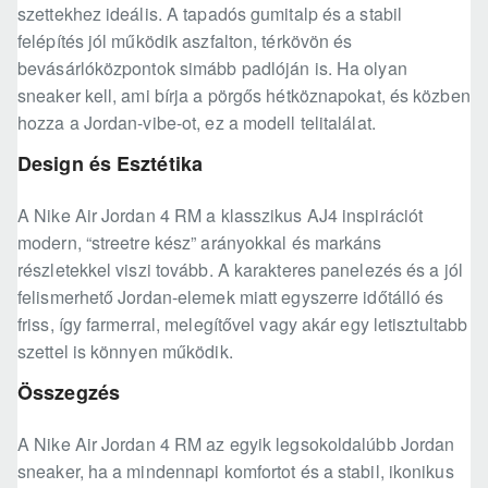
szettekhez ideális. A tapadós gumitalp és a stabil
felépítés jól működik aszfalton, térkövön és
bevásárlóközpontok simább padlóján is. Ha olyan
sneaker kell, ami bírja a pörgős hétköznapokat, és közben
hozza a Jordan-vibe-ot, ez a modell telitalálat.
Design és Esztétika
A Nike Air Jordan 4 RM a klasszikus AJ4 inspirációt
modern, “streetre kész” arányokkal és markáns
részletekkel viszi tovább. A karakteres panelezés és a jól
felismerhető Jordan-elemek miatt egyszerre időtálló és
friss, így farmerral, melegítővel vagy akár egy letisztultabb
szettel is könnyen működik.
Összegzés
A Nike Air Jordan 4 RM az egyik legsokoldalúbb Jordan
sneaker, ha a mindennapi komfortot és a stabil, ikonikus