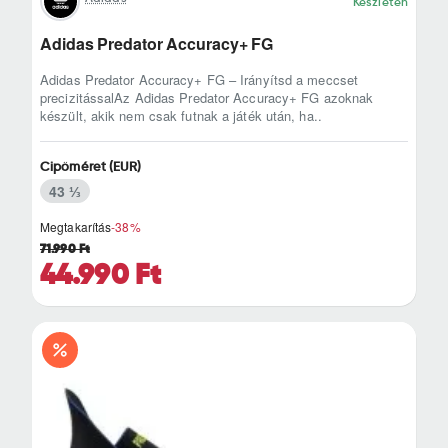
Készleten
Adidas Predator Accuracy+ FG
Adidas Predator Accuracy+ FG – Irányítsd a meccset
precizitássalAz Adidas Predator Accuracy+ FG azoknak
készült, akik nem csak futnak a játék után, ha..
Cipőméret (EUR)
43 ⅓
Megtakarítás
-38%
71.990 Ft
44.990 Ft