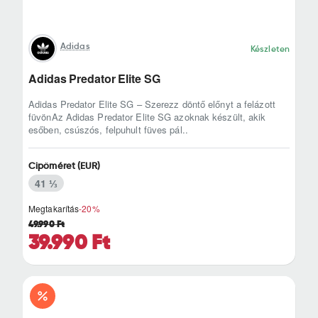
Adidas
Készleten
Adidas Predator Elite SG
Adidas Predator Elite SG – Szerezz döntő előnyt a felázott
füvönAz Adidas Predator Elite SG azoknak készült, akik
esőben, csúszós, felpuhult füves pál..
Cipőméret (EUR)
41 ⅓
Megtakarítás
-20%
49.990 Ft
39.990 Ft