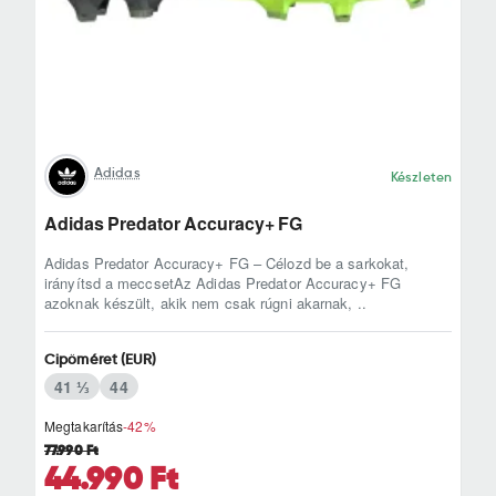
Adidas
Készleten
Adidas Predator Accuracy+ FG
Adidas Predator Accuracy+ FG – Célozd be a sarkokat,
irányítsd a meccsetAz Adidas Predator Accuracy+ FG
azoknak készült, akik nem csak rúgni akarnak, ..
Cipőméret (EUR)
41 ⅓
44
Megtakarítás
-42%
77.990 Ft
44.990 Ft