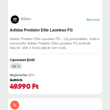
Adidas
Készleten
Adidas Predator Elite Laceless FG
Adidas Predator Elite Laceless FG – Lőj pontosabban, urald a
meccsetAz Adidas Predator Elite Laceless FG azoknak
készült, akik a füves pályán nem csak..
Cipőméret (EUR)
42 ⅔
Megtakarítás
-33%
74.990 Ft
49.990 Ft