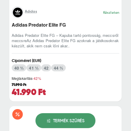
Adidas
Készleten
Adidas Predator Elite FG
Adidas Predator Elite FG – Kapuba tartó pontosság, meccsről
meccsreAz Adidas Predator Elite FG azoknak a játékosoknak
készült, akik nem csak lőni akar..
Cipőméret (EUR)
40 ⅔
41 ⅓
42
44 ⅔
Megtakarítás
-42%
71.990 Ft
41.990 Ft
TERMÉK SZŰRÉS