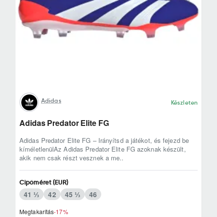
Adidas
Készleten
Adidas Predator Elite FG
Adidas Predator Elite FG – Irányítsd a játékot, és fejezd be
kíméletlenülAz Adidas Predator Elite FG azoknak készült,
akik nem csak részt vesznek a me..
Cipőméret (EUR)
41 ⅓
42
45 ⅓
46
Megtakarítás
-17%