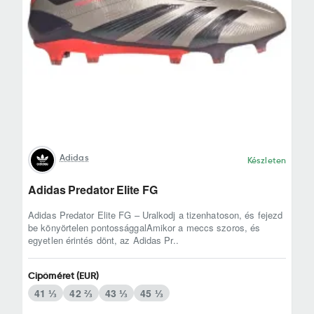
Adidas
Készleten
Adidas Predator Elite FG
Adidas Predator Elite FG – Uralkodj a tizenhatoson, és fejezd
be könyörtelen pontossággalAmikor a meccs szoros, és
egyetlen érintés dönt, az Adidas Pr..
Cipőméret (EUR)
41 ⅓
42 ⅔
43 ⅓
45 ⅓