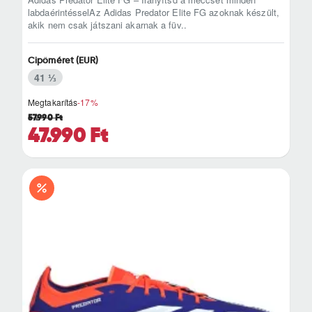
labdaérintésselAz Adidas Predator Elite FG azoknak készült,
akik nem csak játszani akarnak a füv..
Cipőméret (EUR)
41 ⅓
Megtakarítás
-17%
57.990 Ft
47.990 Ft