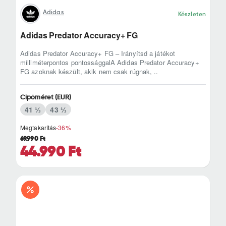
Adidas
Készleten
Adidas Predator Accuracy+ FG
Adidas Predator Accuracy+ FG – Irányítsd a játékot
milliméterpontos pontossággalA Adidas Predator Accuracy+
FG azoknak készült, akik nem csak rúgnak, ..
Cipőméret (EUR)
41 ⅓
43 ⅓
Megtakarítás
-36%
69.990 Ft
44.990 Ft