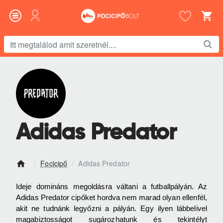
Itt
megtalálod
amit
szeretnél....
Adidas Predator
Focicipő
Adidas Predator
h
o
Ideje domináns megoldásra váltani a futballpályán. Az 
m
Adidas Predator cipőket hordva nem marad olyan ellenfél, 
e
akit ne tudnánk legyőzni a pályán. Egy ilyen lábbelivel 
magabiztosságot sugározhatunk és tekintélyt 