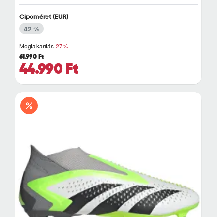
Cipőméret (EUR)
42 ⅔
Megtakarítás
-27%
61.990 Ft
44.990 Ft