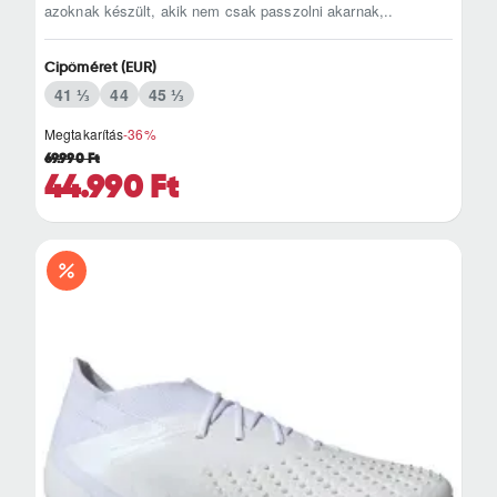
azoknak készült, akik nem csak passzolni akarnak,..
Cipőméret (EUR)
41 ⅓
44
45 ⅓
Megtakarítás
-36%
69.990 Ft
44.990 Ft