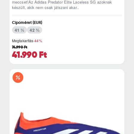
meccset!Az Adidas Predator Elite Laceless SG azoknak
készült, akik nem csak játszani akar..
Cipőméret (EUR)
41 ⅓
42 ⅔
Megtakarítás
-44%
74.990 Ft
41.990 Ft