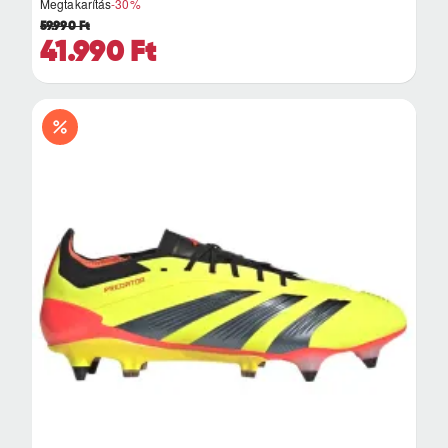
Megtakarítás
-30%
59.990 Ft
41.990 Ft