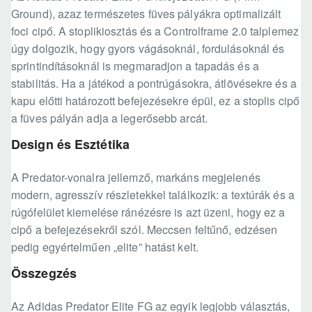
Ground), azaz természetes füves pályákra optimalizált
foci cipő. A stoplikiosztás és a Controlframe 2.0 talplemez
úgy dolgozik, hogy gyors vágásoknál, fordulásoknál és
sprintindításoknál is megmaradjon a tapadás és a
stabilitás. Ha a játékod a pontrúgásokra, átlövésekre és a
kapu előtti határozott befejezésekre épül, ez a stoplis cipő
a füves pályán adja a legerősebb arcát.
Design és Esztétika
A Predator-vonalra jellemző, markáns megjelenés
modern, agresszív részletekkel találkozik: a textúrák és a
rúgófelület kiemelése ránézésre is azt üzeni, hogy ez a
cipő a befejezésekről szól. Meccsen feltűnő, edzésen
pedig egyértelműen „elite” hatást kelt.
Összegzés
Az Adidas Predator Elite FG az egyik legjobb választás,