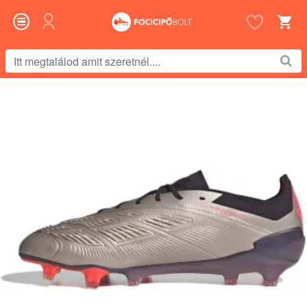
Itt
megtalálod
amit
szeretnél....