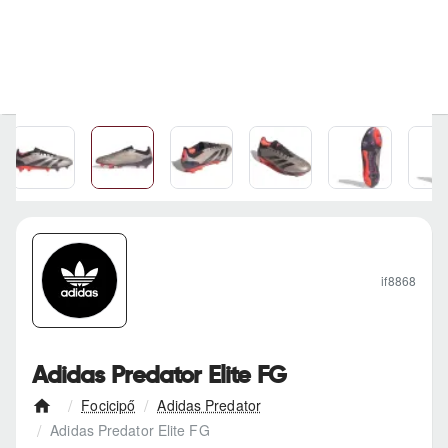
if8868
Adidas Predator Elite FG
Focicipő
Adidas Predator
h
Adidas Predator Elite FG
o