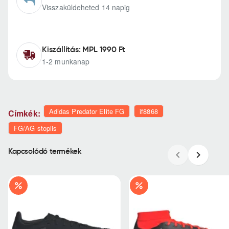
Visszaküldeheted 14 napig
Kiszállítás: MPL 1990 Ft
1-2 munkanap
Adidas Predator Elite FG
if8868
Címkék:
FG/AG stoplis
Kapcsolódó termékek