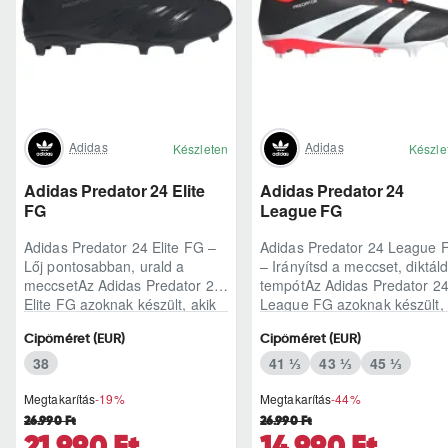
Adidas
Adidas
Készleten
Készle
Adidas Predator 24 Elite
Adidas Predator 24
FG
League FG
Adidas Predator 24 Elite FG –
Adidas Predator 24 League 
Lőj pontosabban, urald a
– Irányítsd a meccset, diktáld
meccsetAz Adidas Predator 24
tempótAz Adidas Predator 2
Elite FG azoknak készült, akik
League FG azoknak készült,
nem csak játszani akarnak a
akik nem csak játszani akarn
Cipőméret (EUR)
Cipőméret (EUR)
füves p..
a ..
38
41 ⅓
43 ⅓
45 ⅓
Megtakarítás
-19%
Megtakarítás
-44%
26.990 Ft
26.990 Ft
21.990 Ft
14.990 Ft