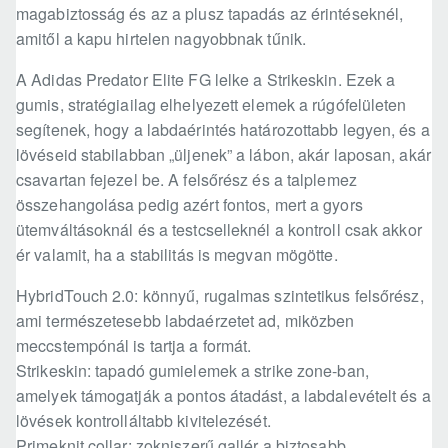
magabiztosság és az a plusz tapadás az érintéseknél,
amitől a kapu hirtelen nagyobbnak tűnik.
A Adidas Predator Elite FG lelke a Strikeskin. Ezek a
gumis, stratégiailag elhelyezett elemek a rúgófelületen
segítenek, hogy a labdaérintés határozottabb legyen, és a
lövéseid stabilabban „üljenek” a lábon, akár laposan, akár
csavartan fejezel be. A felsőrész és a talplemez
összehangolása pedig azért fontos, mert a gyors
ütemváltásoknál és a testcselleknél a kontroll csak akkor
ér valamit, ha a stabilitás is megvan mögötte.
HybridTouch 2.0: könnyű, rugalmas szintetikus felsőrész,
ami természetesebb labdaérzetet ad, miközben
meccstempónál is tartja a formát.
Strikeskin: tapadó gumielemek a strike zone-ban,
amelyek támogatják a pontos átadást, a labdalevételt és a
lövések kontrolláltabb kivitelezését.
Primeknit collar: zokniszerű gallér a biztosabb