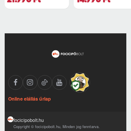
Online elállás űrlap
focicipobolt.hu
Copyright © focicipobolt.hu, Minden jog fenntarva.