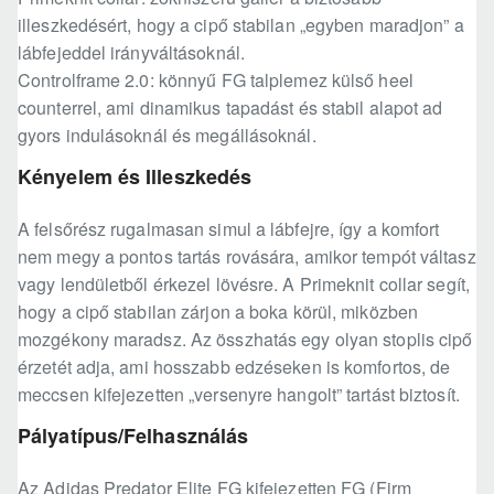
illeszkedésért, hogy a cipő stabilan „egyben maradjon” a
lábfejeddel irányváltásoknál.
Controlframe 2.0: könnyű FG talplemez külső heel
counterrel, ami dinamikus tapadást és stabil alapot ad
gyors indulásoknál és megállásoknál.
Kényelem és Illeszkedés
A felsőrész rugalmasan simul a lábfejre, így a komfort
nem megy a pontos tartás rovására, amikor tempót váltasz
vagy lendületből érkezel lövésre. A Primeknit collar segít,
hogy a cipő stabilan zárjon a boka körül, miközben
mozgékony maradsz. Az összhatás egy olyan stoplis cipő
érzetét adja, ami hosszabb edzéseken is komfortos, de
meccsen kifejezetten „versenyre hangolt” tartást biztosít.
Pályatípus/Felhasználás
Az Adidas Predator Elite FG kifejezetten FG (Firm