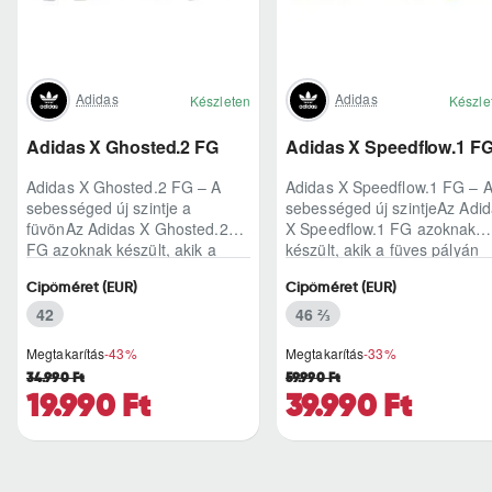
Adidas
Adidas
Készleten
Készle
Adidas X Ghosted.2 FG
Adidas X Speedflow.1 F
Adidas X Ghosted.2 FG – A
Adidas X Speedflow.1 FG – 
sebességed új szintje a
sebességed új szintjeAz Adi
füvönAz Adidas X Ghosted.2
X Speedflow.1 FG azoknak
FG azoknak készült, akik a
készült, akik a füves pályán
mérkőzés legélesebb
nem csak futnak, hanem
Cipőméret (EUR)
Cipőméret (EUR)
pillanataiban is azonnal r..
ritmust diktál..
42
46 ⅔
Megtakarítás
-43%
Megtakarítás
-33%
34.990 Ft
59.990 Ft
19.990 Ft
39.990 Ft