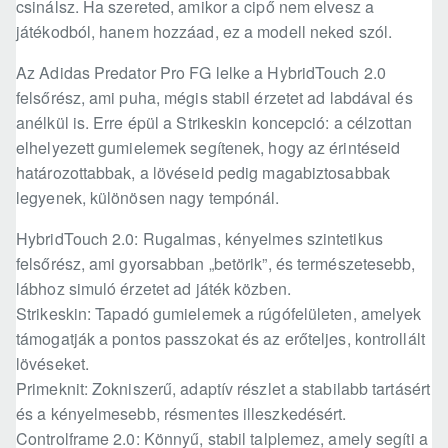
csinálsz. Ha szereted, amikor a cipő nem elvesz a
játékodból, hanem hozzáad, ez a modell neked szól.
Az Adidas Predator Pro FG lelke a HybridTouch 2.0
felsőrész, ami puha, mégis stabil érzetet ad labdával és
anélkül is. Erre épül a Strikeskin koncepció: a célzottan
elhelyezett gumielemek segítenek, hogy az érintéseid
határozottabbak, a lövéseid pedig magabiztosabbak
legyenek, különösen nagy tempónál.
HybridTouch 2.0: Rugalmas, kényelmes szintetikus
felsőrész, ami gyorsabban „betörik”, és természetesebb,
lábhoz simuló érzetet ad játék közben.
Strikeskin: Tapadó gumielemek a rúgófelületen, amelyek
támogatják a pontos passzokat és az erőteljes, kontrollált
lövéseket.
Primeknit: Zokniszerű, adaptív részlet a stabilabb tartásért
és a kényelmesebb, résmentes illeszkedésért.
Controlframe 2.0: Könnyű, stabil talplemez, amely segíti a