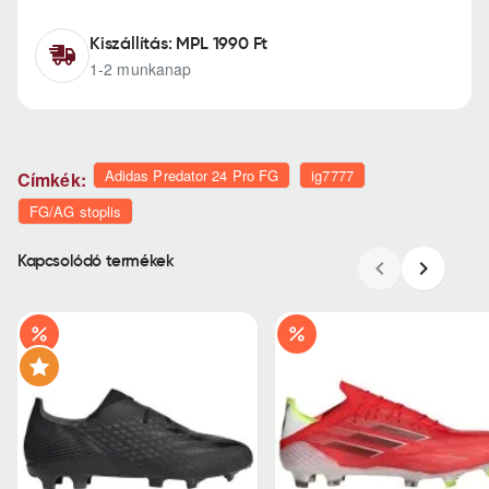
Kiszállítás: MPL 1990 Ft
1-2 munkanap
Adidas Predator 24 Pro FG
ig7777
Címkék:
FG/AG stoplis
Kapcsolódó termékek