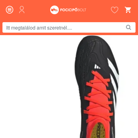
Itt
megtalálod
amit
szeretnél....