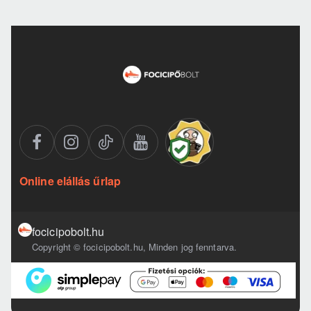
Online elállás űrlap
focicipobolt.hu
Copyright © focicipobolt.hu, Minden jog fenntarva.