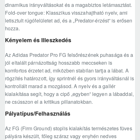
dinamikus irányváltásokat és a magabiztos letámasztást.
Fold-over tongue: Klasszikus visszahajtható nyelv, ami
letisztult rúgófelületet ad, és a „Predator-érzést” is erősen
hozza.
Kényelem és Illeszkedés
Az Adidas Predator Pro FG felsőrészének puhasága és a
jól eltalált párnázottság hosszabb meccseken is
komfortos érzetet ad, miközben stabilan tartja a lábat. A
rögzítés határozott, így sprintnél és gyors irányváltásnál is
kontrollált marad a mozgásod. A nyelv és a gallér
kialakítása segít, hogy a cipő „egyben” legyen a lábaddal,
ne csússzon el a kritikus pillanatokban.
Pályatípus/Felhasználás
Az FG (Firm Ground) stoplis kialakítás természetes füves
pályára készült, főleg száraz vagy enyhén nedves