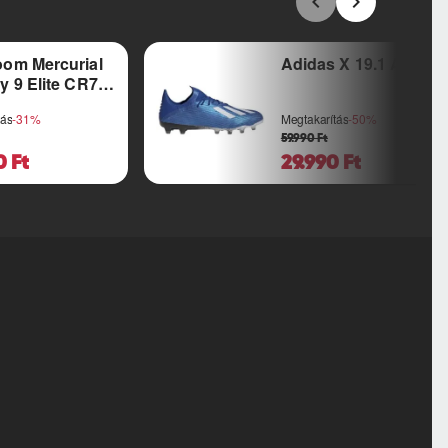
oom Mercurial
Adidas X 19.1 AG
y 9 Elite CR7
o AC
tás
-31%
Megtakarítás
-50%
59.990 Ft
0 Ft
29.990 Ft