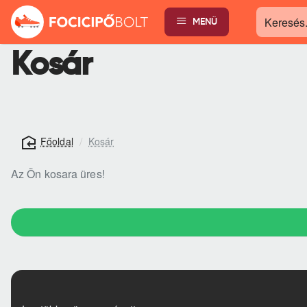
MENÜ
Keresés...
Kosár
Kosár
home
Az Ön kosara üres!