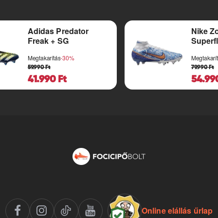
Adidas Predator
Nike Z
Freak + SG
Superfl
SG-Pr
Megtakarítás
-30%
Megtakarí
59.990 Ft
79.990 Ft
41.990 Ft
54.99
Online elállás űrlap