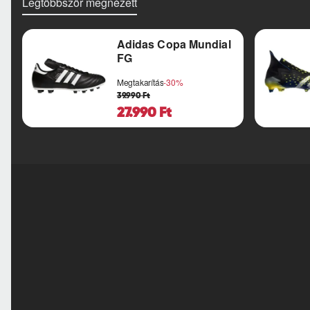
Legtöbbször megnézett
Adidas Copa Mundial
FG
Megtakarítás
-30%
39.990 Ft
27.990 Ft