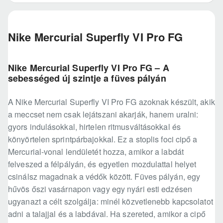
Nike Mercurial Superfly VI Pro FG
Nike Mercurial Superfly VI Pro FG – A
sebességed új szintje a füves pályán
A Nike Mercurial Superfly VI Pro FG azoknak készült, akik
a meccset nem csak lejátszani akarják, hanem uralni:
gyors indulásokkal, hirtelen ritmusváltásokkal és
könyörtelen sprintpárbajokkal. Ez a stoplis foci cipő a
Mercurial-vonal lendületét hozza, amikor a labdát
felveszed a félpályán, és egyetlen mozdulattal helyet
csinálsz magadnak a védők között. Füves pályán, egy
hűvös őszi vasárnapon vagy egy nyári esti edzésen
ugyanazt a célt szolgálja: minél közvetlenebb kapcsolatot
adni a talajjal és a labdával. Ha szereted, amikor a cipő