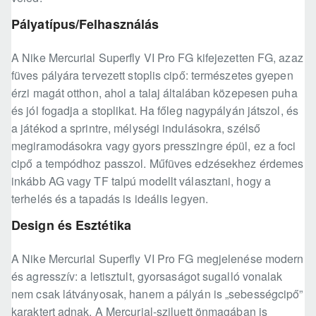
Pályatípus/Felhasználás
A Nike Mercurial Superfly VI Pro FG kifejezetten FG, azaz
füves pályára tervezett stoplis cipő: természetes gyepen
érzi magát otthon, ahol a talaj általában közepesen puha
és jól fogadja a stoplikat. Ha főleg nagypályán játszol, és
a játékod a sprintre, mélységi indulásokra, szélső
megiramodásokra vagy gyors presszingre épül, ez a foci
cipő a tempódhoz passzol. Műfüves edzésekhez érdemes
inkább AG vagy TF talpú modellt választani, hogy a
terhelés és a tapadás is ideális legyen.
Design és Esztétika
A Nike Mercurial Superfly VI Pro FG megjelenése modern
és agresszív: a letisztult, gyorsaságot sugalló vonalak
nem csak látványosak, hanem a pályán is „sebességcipő”
karaktert adnak. A Mercurial-sziluett önmagában is