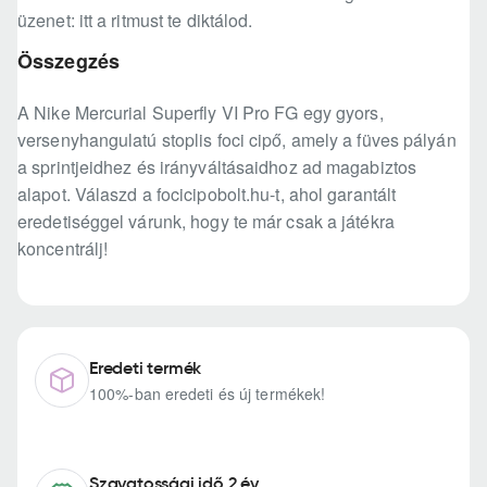
üzenet: itt a ritmust te diktálod.
Összegzés
A Nike Mercurial Superfly VI Pro FG egy gyors,
versenyhangulatú stoplis foci cipő, amely a füves pályán
a sprintjeidhez és irányváltásaidhoz ad magabiztos
alapot. Válaszd a focicipobolt.hu-t, ahol garantált
eredetiséggel várunk, hogy te már csak a játékra
koncentrálj!
Eredeti termék
100%-ban eredeti és új termékek!
Szavatossági idő 2 év