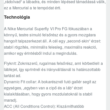
„rádolvad” a lábadra, és minden lépésed támadássá válik,
ez a Mercurial a te tempódat érti.
Technológia
A Nike Mercurial Superfly VI Pro FG fókuszában a
könnyű, testre simuló felsőrész és a gyors mozgásra
hangolt talpszerkezet áll. A cél egy „second-skin” érzet:
stabil rögzítés, minimális felesleg, maximális reakció,
amikor egy érintésből indul a megindulás.
Flyknit: Zokniszerű, rugalmas felsőrész, ami körbeöleli a
lábfejet, így sprintnél és irányváltásnál is határozottabb
tartást ad.
Dynamic Fit collar: A bokarésznél futó gallér segít az
egységes, „egyben van a cipő és a láb” érzet
kialakításában, hogy gyors mozdulatoknál is stabil
maradj.
ACC (All Conditions Control): Kiszámíthatóbb