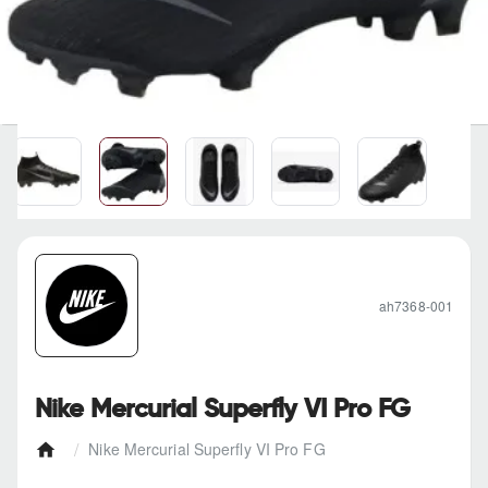
ah7368-001
Nike Mercurial Superfly VI Pro FG
Nike Mercurial Superfly VI Pro FG
h