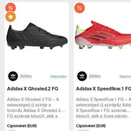
Adidas
Adidas
Készleten
Készle
Adidas X Ghosted.2 FG
Adidas X Speedflow.1 F
Adidas X Ghosted.2 FG – A
Adidas X Speedflow.1 FG – 
sebességed új szintje a
sebességed új szintjeAz Adi
füvönAz Adidas X Ghosted.2
X Speedflow.1 FG azoknak
FG azoknak készült, akik a
készült, akik a füves pályán
mérkőzés legélesebb
nem csak futnak, hanem
Cipőméret (EUR)
Cipőméret (EUR)
pillanataiban is azonnal r..
ritmust diktál..