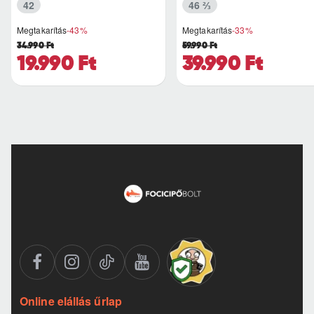
42
46 ⅔
Megtakarítás
-43%
Megtakarítás
-33%
34.990 Ft
59.990 Ft
19.990 Ft
39.990 Ft
Online elállás űrlap