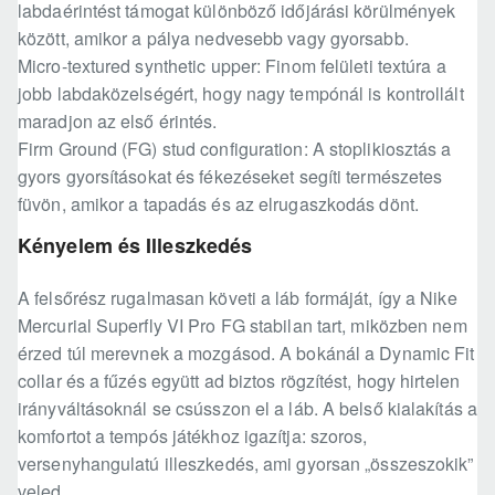
labdaérintést támogat különböző időjárási körülmények
között, amikor a pálya nedvesebb vagy gyorsabb.
Micro-textured synthetic upper: Finom felületi textúra a
jobb labdaközelségért, hogy nagy tempónál is kontrollált
maradjon az első érintés.
Firm Ground (FG) stud configuration: A stoplikiosztás a
gyors gyorsításokat és fékezéseket segíti természetes
füvön, amikor a tapadás és az elrugaszkodás dönt.
Kényelem és Illeszkedés
A felsőrész rugalmasan követi a láb formáját, így a Nike
Mercurial Superfly VI Pro FG stabilan tart, miközben nem
érzed túl merevnek a mozgásod. A bokánál a Dynamic Fit
collar és a fűzés együtt ad biztos rögzítést, hogy hirtelen
irányváltásoknál se csússzon el a láb. A belső kialakítás a
komfortot a tempós játékhoz igazítja: szoros,
versenyhangulatú illeszkedés, ami gyorsan „összeszokik”
veled.