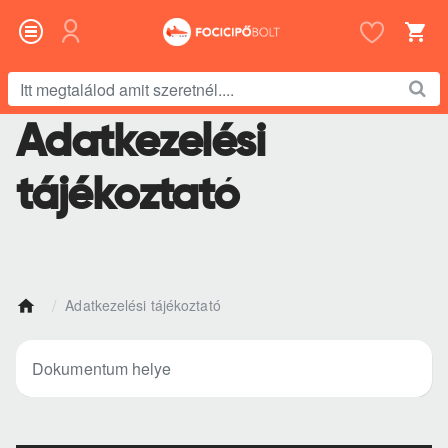
Itt
megtalálod
Adatkezelési
amit
szeretnél....
tájékoztató
Adatkezelési tájékoztató
h
o
m
Dokumentum helye
e