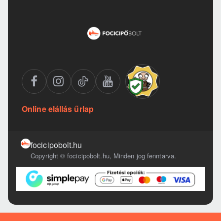
Online elállás űrlap
focicipobolt.hu
Copyright © focicipobolt.hu, Minden jog fenntarva.