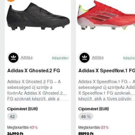
Adidas
Adidas
Készleten
Készle
Adidas X Ghosted.2 FG
Adidas X Speedflow.1 F
Adidas X Ghosted.2 FG – A
Adidas X Speedflow.1 FG – 
sebességed új szintje a
sebességed új szintjeAz Adi
füvönAz Adidas X Ghosted.2
X Speedflow.1 FG azoknak
FG azoknak készült, akik a
készült, akik a füves pályán
mérkőzés legélesebb
nem csak futnak, hanem
Cipőméret (EUR)
Cipőméret (EUR)
pillanataiban is azonnal r..
ritmust diktál..
42
46 ⅔
Megtakarítás
-43%
Megtakarítás
-33%
34.990 Ft
59.990 Ft