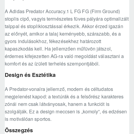
A Adidas Predator Accuracy.1 L FG FG (Firm Ground)
stoplis cipő, vagyis természetes füves pályára optimalizált
talppal és stoplikiosztással érkezik. Akkor érzed igazán
az előnyét, amikor a talaj keményebb, szárazabb, és a
gyors indulásokhoz, fékezésekhez határozott
kapaszkodás kell. Ha jellemzően műfüvön játszol,
érdemes kifejezetten AG-ra való megoldást választani a
komfort és az ízületi terhelés szempontjából.
Design és Esztétika
A Predator-vonalra jellemző, modern és céltudatos
megjelenést kapod: a textúrák és a felsőrész karakteres
zónái nem csak látványosak, hanem a funkciót is
szolgálják. Ez a design meccsen is „komoly”, és edzésen
is motiválóan sportos.
Összegzés