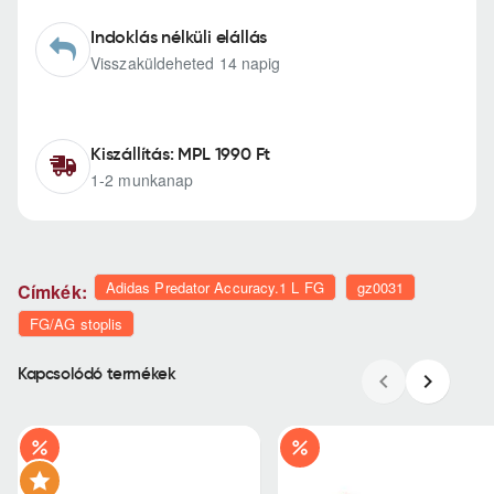
Indoklás nélküli elállás
Visszaküldeheted 14 napig
Kiszállítás: MPL 1990 Ft
1-2 munkanap
Adidas Predator Accuracy.1 L FG
gz0031
Címkék:
FG/AG stoplis
Kapcsolódó termékek