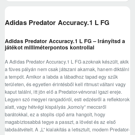
Adidas Predator Accuracy.1 L FG
Adidas Predator Accuracy.1 L FG – Irányítsd a
játékot milliméterpontos kontrollal
A Adidas Predator Accuracy.1 L FG azoknak készült, akik
a füves pályán nem csak játszani akarnak, hanem diktálni
a tempót. Amikor a labda a lábadhoz tapad egy szűk
területen, és egyetlen érintésből kell ritmust váltani vagy
kaput találni, itt jön elő a Predator-vérvonal igazi ereje.
Legyen szó megyei rangadóról, esti edzésről a reflektorok
alatt, vagy hétvégi kispályás „komoly” meccsről
barátokkal, ez a stoplis cipő arra hangolt, hogy
magabiztosabbá tegye a passzt, a lövést és az első
labdaátvételt. A „L” kialakítás a letisztult, modern Predator-