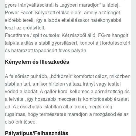
gyors irányváltásoknál is „egyben maradjon” a lábfej.
Power Facet: Súlyozott elülső elem, amely a tömeget
előrébb tereli, így a labda eltalálásakor hatékonyabbá
teszi az erőátvitelt.
Facetframe / split outsole: Két részből álló, FG-re hangolt
talpkialakítás a stabil gyorsításért, kontrollált fordulásokért
és határozott tapadásért füves pályán.
Kényelem és Illeszkedés
A felsőrész puhább, „bőrközeli” komfortot céloz, miközben
stabilan tart, amikor hirtelen váltasz irányt vagy testtel
véded a labdát. A gallér körül kellemes a párnázottság és
a felvétel, így hosszabb meccsen is komfortosabb érzetet
ad. Az összhatás: stabilan áll a lábon, mégis elég
rugalmas, hogy természetes maradjon a mozgásod és az
első érintésed.
Pályatípus/Felhasználás