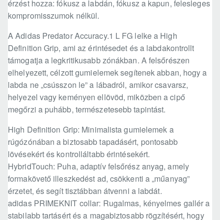
érzést hozza: fókusz a labdán, fókusz a kapun, felesleges
kompromisszumok nélkül.
A Adidas Predator Accuracy.1 L FG lelke a High
Definition Grip, ami az érintésedet és a labdakontrollt
támogatja a legkritikusabb zónákban. A felsőrészen
elhelyezett, célzott gumielemek segítenek abban, hogy a
labda ne „csússzon le” a lábadról, amikor csavarsz,
helyezel vagy keményen ellövöd, miközben a cipő
megőrzi a puhább, természetesebb tapintást.
High Definition Grip: Minimalista gumielemek a
rúgózónában a biztosabb tapadásért, pontosabb
lövésekért és kontrolláltabb érintésekért.
HybridTouch: Puha, adaptív felsőrész anyag, amely
formakövető illeszkedést ad, csökkenti a „műanyag”
érzetet, és segít tisztábban átvenni a labdát.
adidas PRIMEKNIT collar: Rugalmas, kényelmes gallér a
stabilabb tartásért és a magabiztosabb rögzítésért, hogy