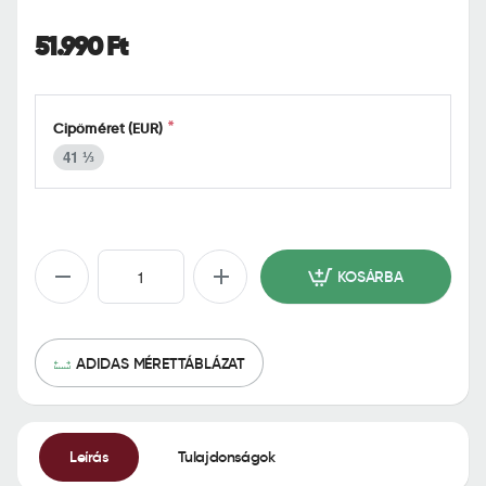
o
m
51.990 Ft
e
Cipőméret (EUR)
41 ⅓
KOSÁRBA
ADIDAS MÉRETTÁBLÁZAT
Leírás
Tulajdonságok