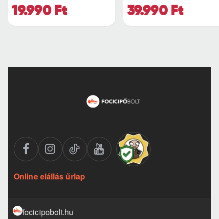
19.990 Ft
39.990 Ft
Online elállás űrlap
focicipobolt.hu