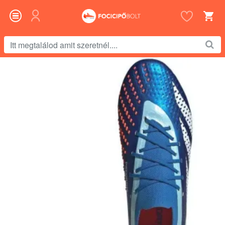
Itt
megtalálod
amit
szeretnél....