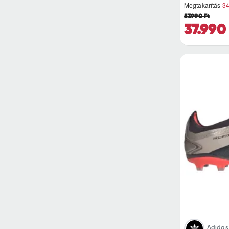
Megtakarítás
-3
57.990 Ft
37.990
Adidas