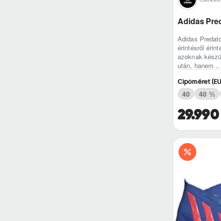
Adidas Pre
Adidas Predato
érintésről éri
azoknak készül
után, hanem ..
Cipőméret (EU
40
40 ⅔
29.990