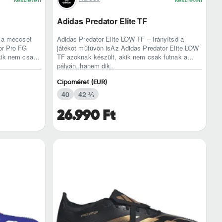
Adidas Predator Elite TF
d a meccset
Adidas Predator Elite LOW TF – Irányítsd a
or Pro FG
játékot műfüvön isAz Adidas Predator Elite LOW
kik nem csak
TF azoknak készült, akik nem csak futnak a
pályán, hanem dik..
Cipőméret (EUR)
40
42 ⅔
26.990 Ft