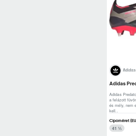
Adidas
Adidas Pred
Adidas Predato
a felázott füv
és mély, nem e
kell..
Cipőméret (EU
41 ⅓