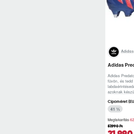
Adidas
Adidas Pre
Adidas Predato
füvön, és ted
labdaérintése
azoknak készül
Cipőméret (EU
41 ⅓
Megtakarítás
-6
57.990 Ft
21.990