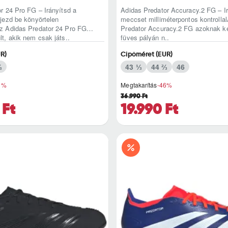
r 24 Pro FG – Irányítsd a
Adidas Predator Accuracy.2 FG – Ir
jezd be könyörtelen
meccset milliméterpontos kontrolla
z Adidas Predator 24 Pro FG
Predator Accuracy.2 FG azoknak ké
t, akik nem csak játs..
füves pályán n..
R)
Cipőméret (EUR)
⅓
43 ⅓
44 ⅔
46
3%
Megtakarítás
-46%
36.990 Ft
 Ft
19.990 Ft