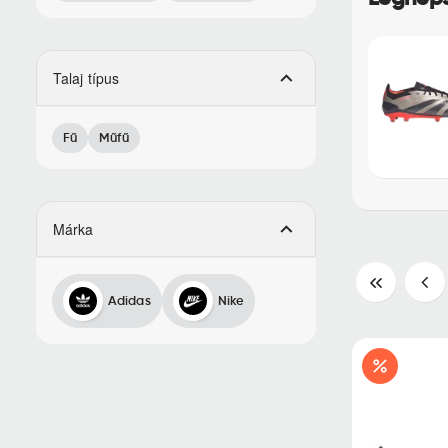
Talaj típus
Fű
Műfű
Márka
|
<
<
Adidas
Nike