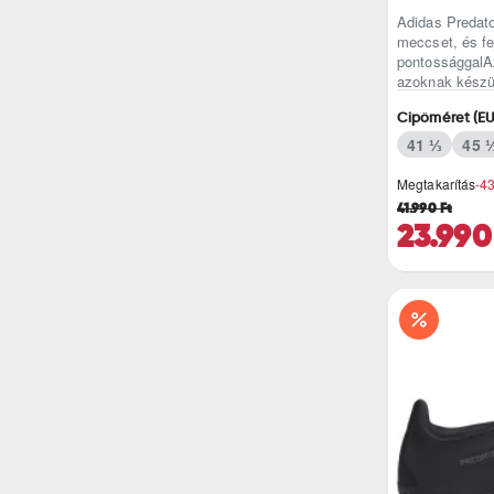
Adidas Predato
meccset, és fe
pontossággalA
azoknak készül
Cipőméret (EU
41 ⅓
45 
Megtakarítás
-4
41.990 Ft
23.990