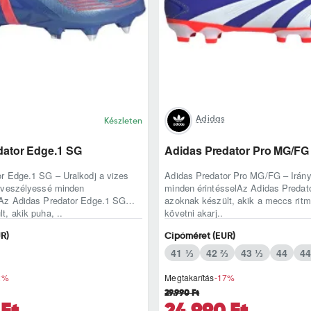
Adidas
Készleten
dator Edge.1 SG
Adidas Predator Pro MG/FG
r Edge.1 SG – Uralkodj a vizes
Adidas Predator Pro MG/FG – Irányí
d veszélyessé minden
minden érintésselAz Adidas Preda
dAz Adidas Predator Edge.1 SG
azoknak készült, akik a meccs rit
t, akik puha, ..
követni akarj..
R)
Cipőméret (EUR)
41 ⅓
42 ⅔
43 ⅓
44
44
2%
Megtakarítás
-17%
29.990 Ft
 Ft
24.990 Ft