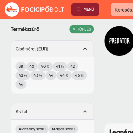
MENÜ
Keresés...
Termékszűrő
TÖRLÉS
Cipőméret (EUR)
38
40
40 ⅔
41 ⅓
42
42 ⅔
43 ⅓
44
44 ⅔
45 ⅓
46
Kivitel
Alacsony szárú
Magas szárú
Legnép