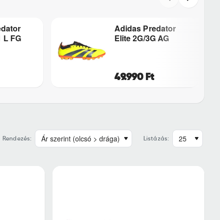
edator
Adidas Predator
1 L FG
Elite 2G/3G AG
49.990 Ft
Rendezés:
Listázás: