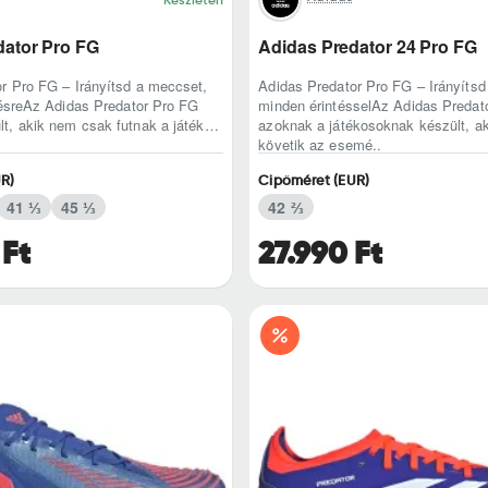
dator Pro FG
Adidas Predator 24 Pro FG
r Pro FG – Irányítsd a meccset,
Adidas Predator Pro FG – Irányíts
ntésreAz Adidas Predator Pro FG
minden érintésselAz Adidas Predat
t, akik nem csak futnak a játék
azoknak a játékosoknak készült, a
követik az esemé..
R)
Cipőméret (EUR)
41 ⅓
45 ⅓
42 ⅔
 Ft
27.990 Ft