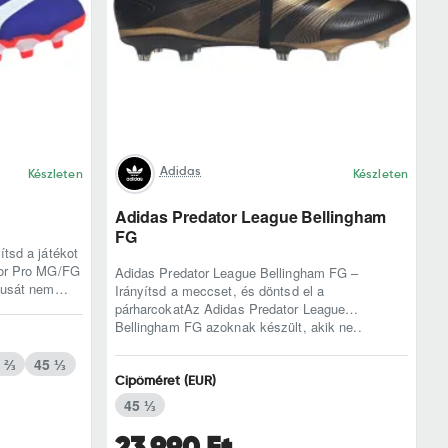
Adidas
Készleten
Készleten
Adidas Predator League Bellingham
FG
tsd a játékot
tor Pro MG/FG
Adidas Predator League Bellingham FG –
musát nem
Irányítsd a meccset, és döntsd el a
párharcokatAz Adidas Predator League
Bellingham FG azoknak készült, akik ne..
 ⅔
45 ⅓
Cipőméret (EUR)
45 ⅓
23.990 Ft