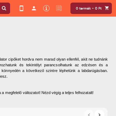
0 termék - 0 Ft
ator cipőket hordva nem marad olyan ellenfél, akit ne tudnánk 
ározhatunk és tekintélyt parancsolhatunk az edzésen és a 
 könnyedén a következő szintre léphetünk a labdarúgásban. 
lesz.
megfelelő változatot! Nézd végig a teljes felhozatalt!