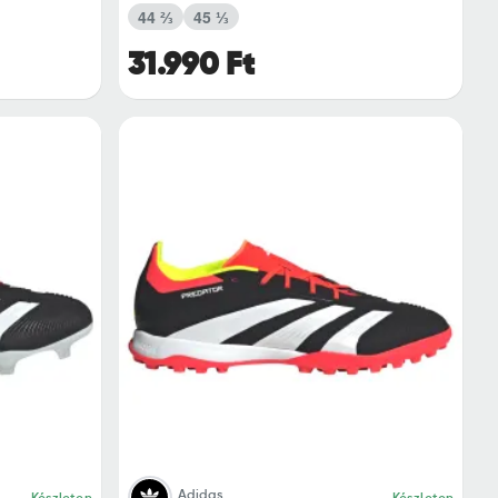
44 ⅔
45 ⅓
31.990 Ft
Adidas
Készleten
Készleten