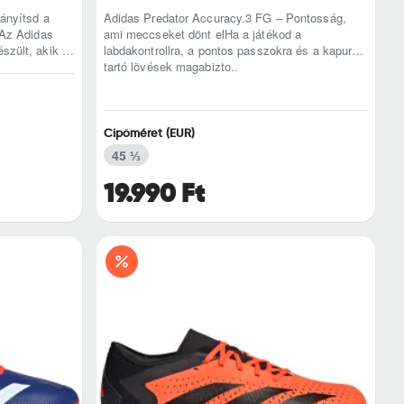
ányítsd a
Adidas Predator Accuracy.3 FG – Pontosság,
lAz Adidas
ami meccseket dönt elHa a játékod a
szült, akik a
labdakontrollra, a pontos passzokra és a kapura
tartó lövések magabizto..
Cipőméret (EUR)
45 ⅓
19.990 Ft