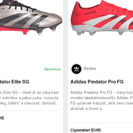
Adidas
Készleten
ator Elite SG
Adidas Predator Pro FG
r Elite SG – Vedd át az irányítást
Adidas Predator Pro FG – Irányíts
ön isAmikor a pálya puha, csúszós
minden labdaérintésselAz Adidas P
lég „túlélni” a meccset: dominálni
FG azoknak készült, akik nem csak
akarnak a füves p..
R)
Cipőméret (EUR)