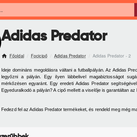
Adidas Predator
Focicipő
Adidas Predator
Adidas Predator - 2
h
o
Ideje domináns megoldásra váltani a futballpályán. Az Adidas Pred
m
legyőzni a pályán. Egy ilyen lábbelivel magabiztosságot sug
e
mérkőzésen egyaránt. Egy eredeti Adidas Predator segítségével
Egyeduralkodó a pályán? A cipő mellett a viselője is garantáltan az 
Fedezd fel az Adidas Predator termékeket, és rendeld meg még ma a 
szerűbbek