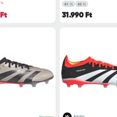
4%
41 ⅓
43 ⅓
 Ft
31.990 Ft
Adidas
Készleten