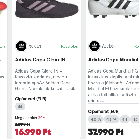
Adidas
Adidas
ten
Készleten
Ké
G
Adidas Copa Gloro IN
Adidas Copa Mundial
A
Adidas Copa Gloro IN –
Adidas Copa Mundial FG
das
Klasszikus érintés, modern
klasszikus stoplis, ami mi
teremtempóAz Adidas Copa
hozza a játékodAz Adida
Gloro IN azoknak készült, akik
Mundial FG azoknak kész
a teremben is ragaszkodnak a
akik a futballban a tiszta
Cipőméret (EUR)
természetes lab..
érintés..
44
Cipőméret (EUR)
Megtakarítás
-39%
42 ⅔
43 ⅓
44
45
27.990 Ft
16.990 Ft
37.990 Ft