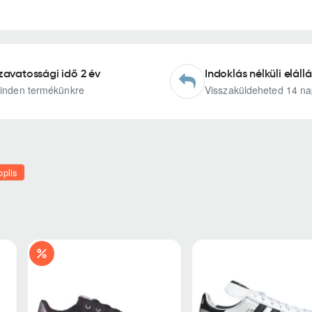
zavatossági idő 2 év
Indoklás nélküli elállá
inden termékünkre
Visszaküldeheted 14 na
oplis