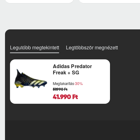
Legutóbb megtekintett
Legtöbbször megnézett
Adidas Predator
Freak + SG
Megtakarítás
-30%
59.990 Ft
41.990 Ft