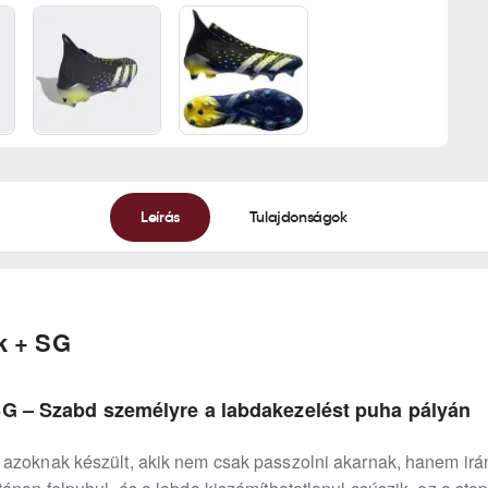
Leírás
Tulajdonságok
k + SG
SG – Szabd személyre a labdakezelést puha pályán
azoknak készült, akik nem csak passzolni akarnak, hanem irányí