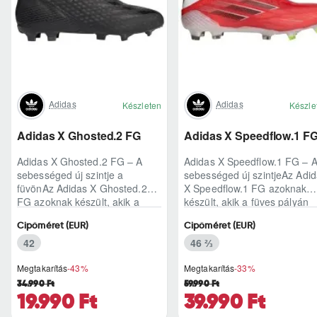
Adidas
Adidas
Készleten
Készle
Adidas X Ghosted.2 FG
Adidas X Speedflow.1 F
Adidas X Ghosted.2 FG – A
Adidas X Speedflow.1 FG – 
sebességed új szintje a
sebességed új szintjeAz Adi
füvönAz Adidas X Ghosted.2
X Speedflow.1 FG azoknak
FG azoknak készült, akik a
készült, akik a füves pályán
mérkőzés legélesebb
nem csak futnak, hanem
Cipőméret (EUR)
Cipőméret (EUR)
pillanataiban is azonnal r..
ritmust diktál..
42
46 ⅔
Megtakarítás
-43%
Megtakarítás
-33%
34.990 Ft
59.990 Ft
19.990 Ft
39.990 Ft