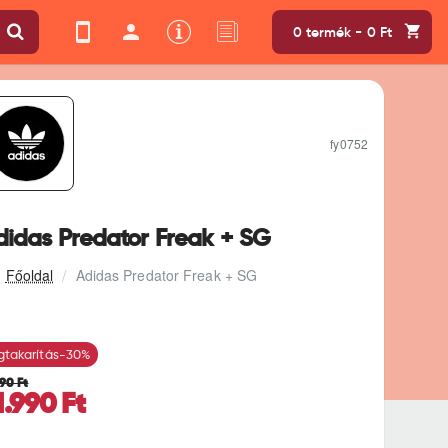
0 termék - 0 Ft
fy0752
didas Predator Freak + SG
Adidas Predator Freak + SG
takarítás
-30%
990 Ft
1.990 Ft