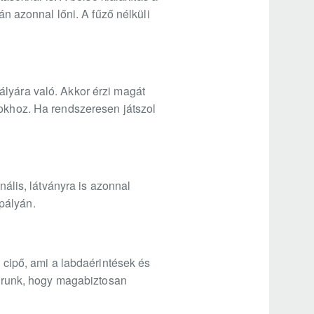
án azonnal lőni. A fűző nélküli
ályára való. Akkor érzi magát
sokhoz. Ha rendszeresen játszol
lis, látványra is azonnal
 pályán.
i cipő, ami a labdaérintések és
 várunk, hogy magabiztosan