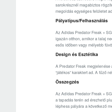
sarokrésznél magabiztos rögzítés
megoldás egységes felületet ad 
Pályatípus/Felhasználás
Az Adidas Predator Freak + SG 
igazán otthon, amikor a talaj n
esős időben vagy mélyebb füvön,
Design és Esztétika
A Predator Freak megjelenése 
“játékos” karaktert ad. A fűző né
Összegzés
Az Adidas Predator Freak + SG e
a tapadás terén ad érezhető plu
léphess pályára a következő m