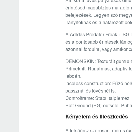
Amikor a füves pálya esős délut
érintésed magabiztos maradjon. 
befejezések. Legyen szó megyei
irányítóknak és a határozott be
A Adidas Predator Freak + SG 
és a pontosabb érintések támoga
azonnal fordulni, vagy amikor 
DEMONSKIN: Texturált gumieleme
Primeknit: Rugalmas, adaptív f
labdán.
laceless construction: Fűző nélk
passznál és lövésnél is.
Controlframe: Stabil talplemez,
Soft Ground (SG) outsole: Puha,
Kényelem és Illeszkedés
A felsőrész szorosan, mégis ruga