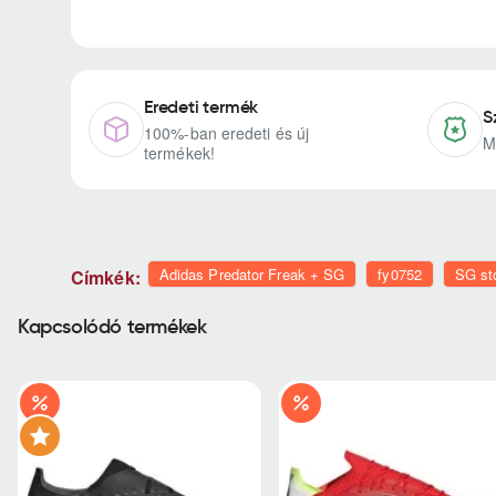
Eredeti termék
S
100%-ban eredeti és új
M
termékek!
Adidas Predator Freak + SG
fy0752
SG st
Címkék:
Kapcsolódó termékek