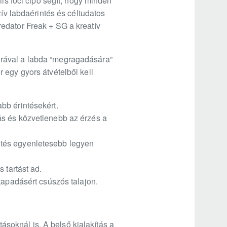
lis foci cipő segít, hogy minden
zív labdaérintés és céltudatos
edator Freak + SG a kreatív
úrával a labda “megragadására”
 egy gyors átvételből kell
bb érintésekért.
ás és közvetlenebb az érzés a
rintés egyenletesebb legyen
 tartást ad.
tapadásért csúszós talajon.
tásoknál is. A belső kialakítás a