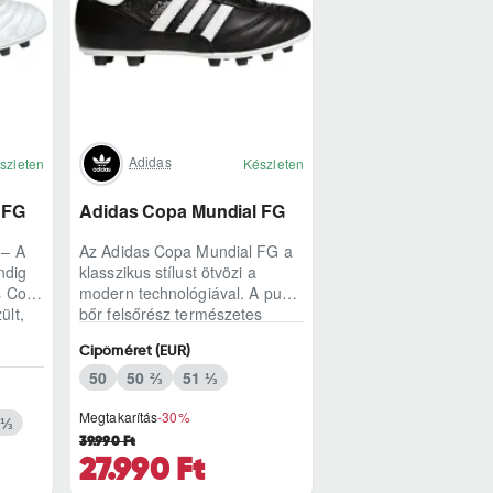
Adidas
szleten
Készleten
 FG
Adidas Copa Mundial FG
 – A
Az Adidas Copa Mundial FG a
ndig
klasszikus stílust ötvözi a
s Copa
modern technológiával. A puha
ült,
bőr felsőrész természetes
labdaérintést biztosít.
Cipőméret (EUR)
Könnyített kia..
50
50 ⅔
51 ⅓
Megtakarítás
-30%
 ⅓
39.990 Ft
27.990 Ft