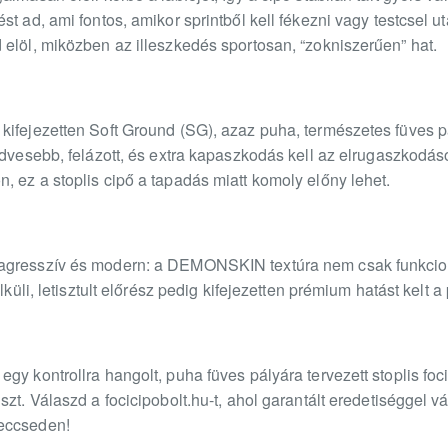
t ad, ami fontos, amikor sprintből kell fékezni vagy testcsel ut
elöl, miközben az illeszkedés sportosan, “zokniszerűen” hat.
kifejezetten Soft Ground (SG), azaz puha, természetes füves p
edvesebb, felázott, és extra kapaszkodás kell az elrugaszkodá
 ez a stoplis cipő a tapadás miatt komoly előny lehet.
agresszív és modern: a DEMONSKIN textúra nem csak funkcioná
lküli, letisztult előrész pedig kifejezetten prémium hatást kelt a
gy kontrollra hangolt, puha füves pályára tervezett stoplis foc
szt. Válaszd a focicipobolt.hu-t, ahol garantált eredetiséggel
eccseden!