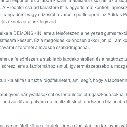
ánon felpuhul, és a labda kiszámíthatatlanul csúszik, ez a stop
A Predator család karaktere itt is egyértelmű: kontroll, agress
 rangadóról vagy edzésről a városi sporttelepen, az Adidas Pr
fejezőknek ad plusz fegyvert.
lelke a DEMONSKIN, ami a felsőrészen elhelyezett gumis text
tására készült. Ez a megoldás különösen akkor jön jól, amikor
csavarni szeretnél a lövésbe szabadrúgásnál.
k a felsőrészen a stabilabb labdakontrollért és a határozotta
elsőrész, ami a lábformához simul, így természetesebb a mozg
üli kialakítás a tiszta rúgófelületért, ami segít, hogy a labdaé
 ami gyors irányváltásoknál és lendületes elrugaszkodásoknál is
 nedves füves pályára optimalizált stoplirendszer a biztosabb 
lmasan öleli körbe a lábfejet, így a cipő stabilan tart gyors vál