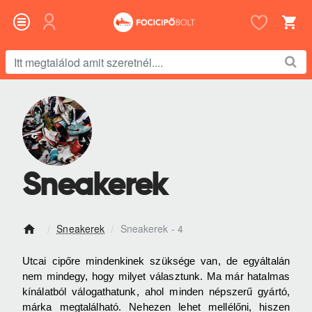
Itt
megtalálod
amit
szeretnél....
Sneakerek
Sneakerek
Sneakerek - 4
h
o
Utcai cipőre mindenkinek szüksége van, de egyáltalán
m
nem mindegy, hogy milyet választunk. Ma már hatalmas
e
kínálatból válogathatunk, ahol minden népszerű gyártó,
márka megtalálható. Nehezen lehet mellélőni, hiszen