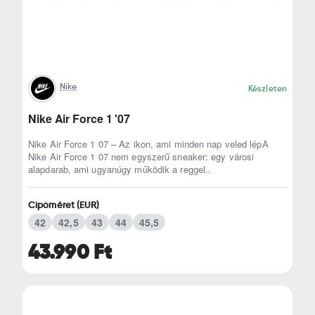
Nike
Készleten
Nike Air Force 1 '07
Nike Air Force 1 07 – Az ikon, ami minden nap veled lépA
Nike Air Force 1 07 nem egyszerű sneaker: egy városi
alapdarab, ami ugyanúgy működik a reggel..
Cipőméret (EUR)
42
42,5
43
44
45,5
43.990 Ft