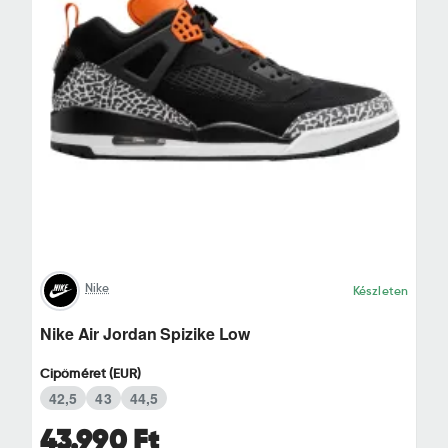
Nike
Készleten
Nike Air Jordan Spizike Low
Cipőméret (EUR)
42,5
43
44,5
43.990 Ft