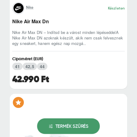
Nike
Készleten
Nike Air Max Dn
Nike Air Max DN – Indítsd be a várost minden lépéseddelA
Nike Air Max DN azoknak készült, akik nem csak felvesznek
egy sneakert, hanem egész nap mozgá..
Cipőméret (EUR)
41
42,5
44
42.990 Ft
TERMÉK SZŰRÉS