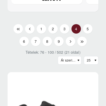
|
<
1
2
3
4
5
<
6
7
8
9
>
>|
Tételek: 76 - 100 / 502 (21 oldal)