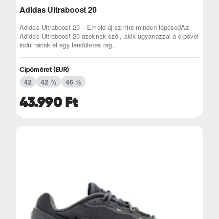
Adidas Ultraboost 20
Adidas Ultraboost 20 – Emeld új szintre minden lépésedAz
Adidas Ultraboost 20 azoknak szól, akik ugyanazzal a cipővel
indulnának el egy lendületes reg..
Cipőméret (EUR)
42
42 ⅔
46 ⅔
43.990 Ft