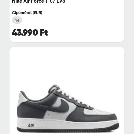
Nike Air Force 1 '07 LV8
Cipőméret (EUR)
44
43.990 Ft