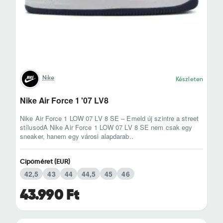
Nike
Készleten
Nike Air Force 1 '07 LV8
Nike Air Force 1 LOW 07 LV 8 SE – Emeld új szintre a street
stílusodA Nike Air Force 1 LOW 07 LV 8 SE nem csak egy
sneaker, hanem egy városi alapdarab..
Cipőméret (EUR)
42,5
43
44
44,5
45
46
43.990 Ft