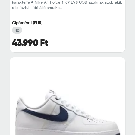
karakterrelA Nike Air Force 1 '07 LV8 COB azoknak szól, akik
a letisztult, időtálló sneake..
Cipőméret (EUR)
45
43.990 Ft