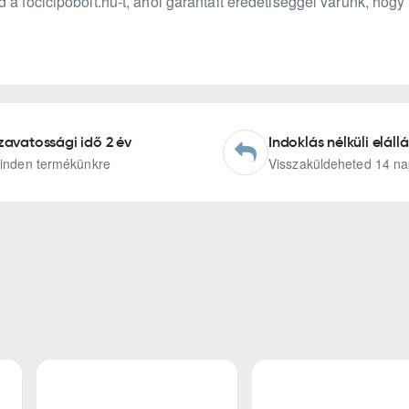
 a focicipobolt.hu-t, ahol garantált eredetiséggel várunk, ho
zavatossági idő 2 év
Indoklás nélküli elállá
inden termékünkre
Visszaküldeheted 14 na