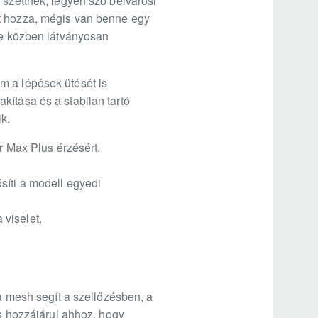
 szettnek, legyen szó belvárosi
át hozza, mégis van benne egy
 de közben látványosan
m a lépések ütését is
kítása és a stabilan tartó
ik.
r Max Plus érzésért.
síti a modell egyedi
viselet.
 a mesh segít a szellőzésben, a
is hozzájárul ahhoz, hogy