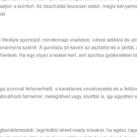
djon a komfort. Az összhatás feszesen stabil, mégis kényelmes,
ál.
lifestyle sportcipő: mindennapi viselésre, városi sétákra és utc
nnyira számít. A gumitalp jól kezeli az aszfaltot és a járdát, 
rhelését. Ha egy olyan sneaker kell, ami sportos gyökerekkel bír
ága azonnal felismerhető: a karakteres vonalvezetés és a feltű
álható farmerrel, melegítővel vagy shorttal is, így egyetlen sp
egkarakteresebb, leginkább street-ready sneaker, ha egész napo