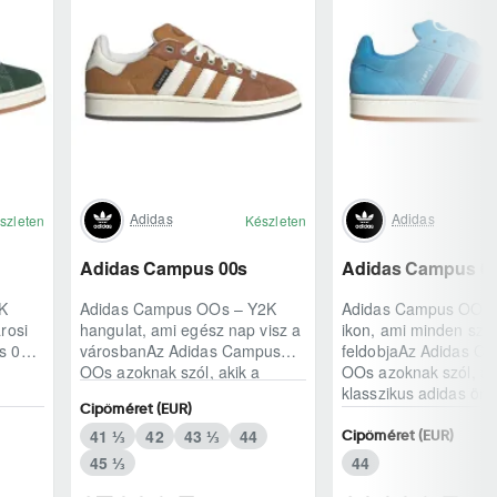
Adidas
Adidas
szleten
Készleten
Adidas Campus 00s
Adidas Campus 0
K
Adidas Campus OOs – Y2K
Adidas Campus OOs –
rosi
hangulat, ami egész nap visz a
ikon, ami minden szet
s 00s
városbanAz Adidas Campus
feldobjaAz Adidas C
OOs azoknak szól, akik a
OOs azoknak szól, ak
klasszikus adidas örökséget
klasszikus adidas örö
Cipőméret (EUR)
modern, kétezres ..
modern, kétezres..
41 ⅓
42
43 ⅓
44
Cipőméret (EUR)
45 ⅓
44