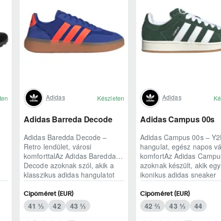
Adidas
Adidas
ten
Készleten
Ké
Adidas Barreda Decode
Adidas Campus 00s
Adidas Baredda Decode –
Adidas Campus 00s – Y2
Retro lendület, városi
hangulat, egész napos vá
komforttalAz Adidas Baredda
komfortAz Adidas Campu
Decode azoknak szól, akik a
azoknak készült, akik egy
klasszikus adidas hangulatot
ikonikus adidas sneaker
modern, mindennap ..
karakterét keresik,..
Cipőméret (EUR)
Cipőméret (EUR)
41 ⅓
42
43 ⅓
42 ⅔
43 ⅓
44