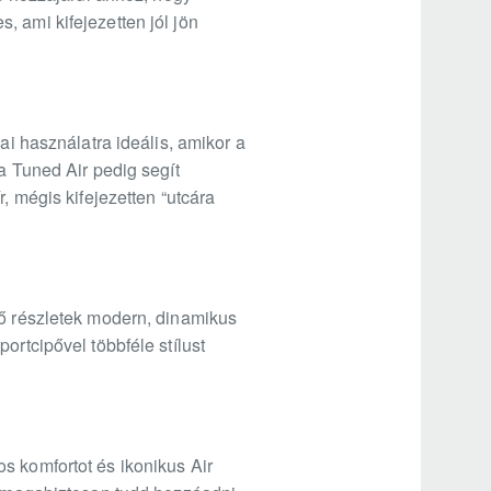
 ami kifejezetten jól jön
ai használatra ideális, amikor a
a Tuned Air pedig segít
, mégis kifejezetten “utcára
nő részletek modern, dinamikus
ortcipővel többféle stílust
s komfortot és ikonikus Air