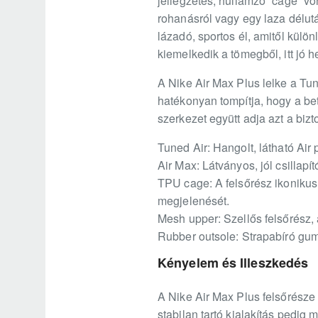
jellegzetes, hullámzó “cage” vo
rohanásról vagy egy laza délut
lázadó, sportos él, amitől külö
kiemelkedik a tömegből, itt jó h
A Nike Air Max Plus lelke a Tu
hatékonyan tompítja, hogy a bet
szerkezet együtt adja azt a bizto
Tuned Air: Hangolt, látható Air
Air Max: Látványos, jól csillapí
TPU cage: A felsőrész ikonikus,
megjelenését.
Mesh upper: Szellős felsőrész,
Rubber outsole: Strapabíró gumi
Kényelem és Illeszkedés
A Nike Air Max Plus felsőrésze 
stabilan tartó kialakítás pedig