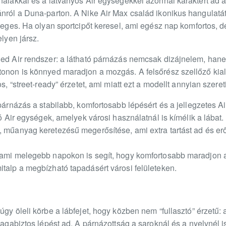
nalakkal és a látványos Air egységekkel azonnal karaktert ad a
ánról a Duna-parton. A Nike Air Max család ikonikus hangulat
nleges. Ha olyan sportcipőt keresel, ami egész nap komfortos,
elyen jársz.
ned Air rendszer: a látható párnázás nemcsak dizájnelem, hane
onon is könnyed maradjon a mozgás. A felsőrész szellőző kiala
s, “street-ready” érzetet, ami miatt ezt a modellt annyian szeret
 párnázás a stabilabb, komfortosabb lépésért és a jellegzetes Ai
tó Air egységek, amelyek városi használatnál is kímélik a lábat.
 műanyag keretezésű megerősítése, ami extra tartást ad és erő
 ami melegebb napokon is segít, hogy komfortosabb maradjon a 
talp a megbízható tapadásért városi felületeken.
úgy öleli körbe a lábfejet, hogy közben nem “fullasztó” érzetű:
 magabiztos lépést ad. A párnázottság a saroknál és a nyelvnél 