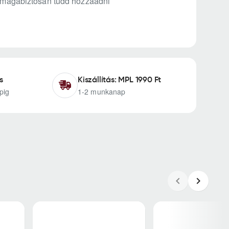
gy magabiztosan tudd hozzáadni
s
Kiszállítás: MPL 1990 Ft
pig
1-2 munkanap