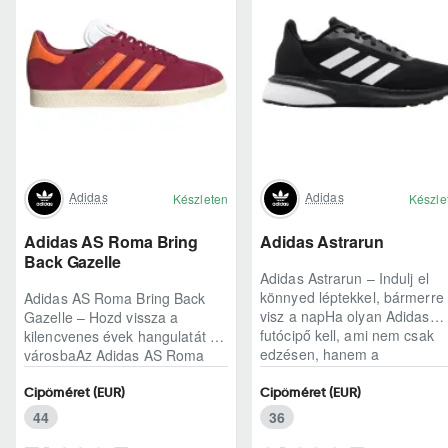
Adidas
Adidas
Készleten
Készle
Adidas AS Roma Bring
Adidas Astrarun
Back Gazelle
Adidas Astrarun – Indulj el
könnyed léptekkel, bármerre
Adidas AS Roma Bring Back
visz a napHa olyan Adidas
Gazelle – Hozd vissza a
futócipő kell, ami nem csak
kilencvenes évek hangulatát a
edzésen, hanem a
városbaAz Adidas AS Roma
hétköznapokban is kénye..
Bring Back Gazelle nem
egyszerű sneaker, hane..
Cipőméret (EUR)
Cipőméret (EUR)
44
36