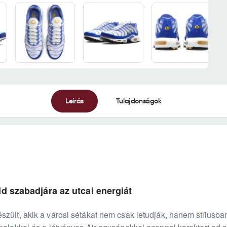
Leírás
Tulajdonságok
d szabadjára az utcai energiát
zült, akik a városi sétákat nem csak letudják, hanem stílusban