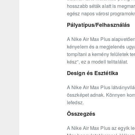
hosszabb séták alatt is megmara
egész napos városi programokn
Pályatípus/Felhasználás
A Nike Air Max Plus alapvetően 
kényelem és a megjelenés ugyana
tompítani a kemény felületek te
kész”, ez a modell telitalálat.
Design és Esztétika
A Nike Air Max Plus látványvil
összképet adnak. Könnyen kombin
lefedsz.
Összegzés
A Nike Air Max Plus az egyik l