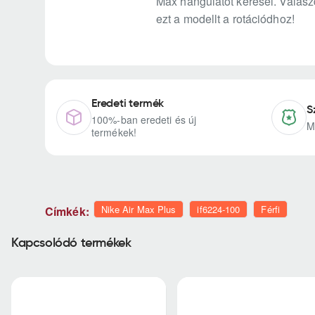
Max hangulatot keresel. Válaszd
ezt a modellt a rotációdhoz!
Eredeti termék
S
100%-ban eredeti és új
M
termékek!
Nike Air Max Plus
if6224-100
Férfi
Címkék:
Kapcsolódó termékek