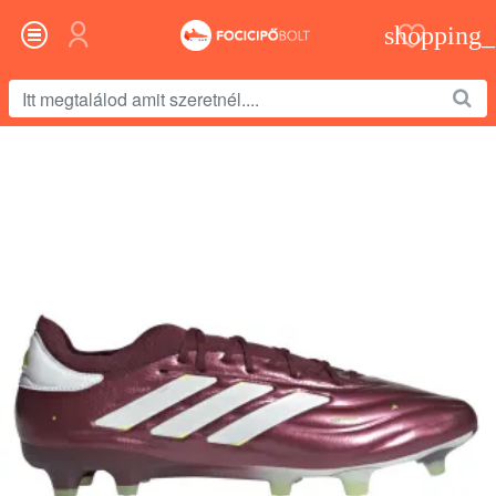
Itt
megtalálod
amit
szeretnél....