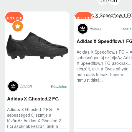
Adidas
Készle
Adidas X Speedflow.1 F
Adidas X Speedflow.1 FG – 
sebességed új szintjeAz Adi
X Speedflow.1 FG azoknak
készült, akik a füves pályán
nem csak futnak, hanem
ritmust diktál..
Adidas
Készleten
Adidas X Ghosted.2 FG
Adidas X Ghosted.2 FG – A
sebességed új szintje a
füvönAz Adidas X Ghosted.2
FG azoknak készült, akik a
mérkőzés legélesebb