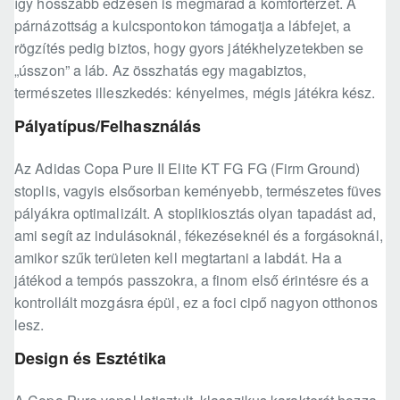
így hosszabb edzésen is megmarad a komfortérzet. A
párnázottság a kulcspontokon támogatja a lábfejet, a
rögzítés pedig biztos, hogy gyors játékhelyzetekben se
„ússzon” a láb. Az összhatás egy magabiztos,
természetes illeszkedés: kényelmes, mégis játékra kész.
Pályatípus/Felhasználás
Az Adidas Copa Pure II Elite KT FG FG (Firm Ground)
stoplis, vagyis elsősorban keményebb, természetes füves
pályákra optimalizált. A stoplikiosztás olyan tapadást ad,
ami segít az indulásoknál, fékezéseknél és a forgásoknál,
amikor szűk területen kell megtartani a labdát. Ha a
játékod a tempós passzokra, a finom első érintésre és a
kontrollált mozgásra épül, ez a foci cipő nagyon otthonos
lesz.
Design és Esztétika