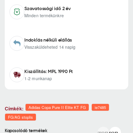
Szavatossági idő 2 év
Minden termékünkre
Indoklás nélküli elállás
Visszaküldeheted 14 napig
Kiszállítás: MPL 1990 Ft
1-2 munkanap
Adidas Copa Pure II Elite KT FG
ie7485
Címkék:
FG/AG stoplis
Kapcsolódó termékek