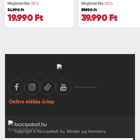
Megtakarítás
-43%
Megtakarítás
-33%
pillanataiban is azonnal r..
34.990 Ft
59.990 Ft
19.990 Ft
39.990 Ft
Online elállás űrlap
focicipobolt.hu
Copyright © focicipobolt.hu, Minden jog fenntarva.