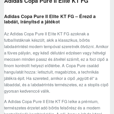
Adidas Copa Pure II Elite KT FG
Adidas Copa Pure II Elite KT FG – Érezd a
labdát, irányítsd a játékot
Az Adidas Copa Pure II Elite KT FG azoknak a
futballistáknak készült, akik a klasszikus, bőrös
labdaérintést modern tempóval szeretnék ötvözni. Amikor
a füves pályán, egy késő délutáni edzésen vagy hétvégi
meccsen minden passz és átvétel számít, ez a foci cipő a
finom kontrollt helyezi előtérbe. A Copa Pure család
hangulatát hozza: letisztult, magabiztos, a technikás
játékra épít. Ha szereted, amikor a cipő „együtt él” a
lábaddal, és a labdaérintés természetes, ez a stoplis cipő
gyorsan kedvenccé válik.
A Adidas Copa Pure II Elite KT FG lelke a prémium,
természetes érzetet adó bőrös felsőrész és a modern