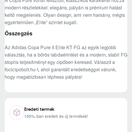
A Copa Pure vonal letisztult, klasszikus karakterét hozza
modern részletekkel: elegáns, pályán is prémium hatást
keltő megjelenés. Olyan design, ami nem harsány, mégis
egyértelműen „Elite” szintet sugall.
Összegzés
Az Adidas Copa Pure II Elite KT FG az egyik legjobb
választás, ha a bőrös labdaérintést és a modern, stabil FG
stoplis teljesítményt egy cipőben keresed. Válaszd a
focicipobolt.hu-t, ahol garantált eredetiséggel várunk,
hogy magabiztosan léphess pályára!
Eredeti termék
100%-ban eredeti és új termékek!