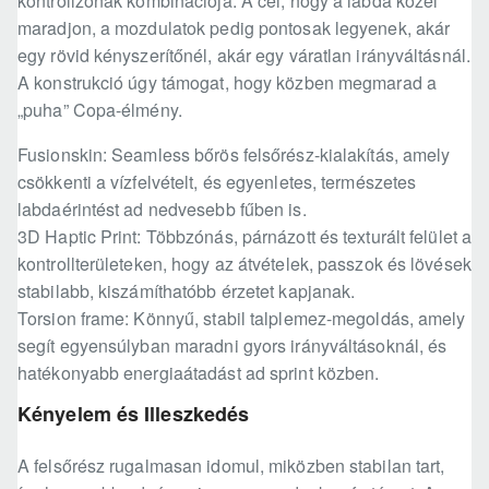
kontrollzónák kombinációja. A cél, hogy a labda közel
maradjon, a mozdulatok pedig pontosak legyenek, akár
egy rövid kényszerítőnél, akár egy váratlan irányváltásnál.
A konstrukció úgy támogat, hogy közben megmarad a
„puha” Copa-élmény.
Fusionskin: Seamless bőrös felsőrész-kialakítás, amely
csökkenti a vízfelvételt, és egyenletes, természetes
labdaérintést ad nedvesebb fűben is.
3D Haptic Print: Többzónás, párnázott és texturált felület a
kontrollterületeken, hogy az átvételek, passzok és lövések
stabilabb, kiszámíthatóbb érzetet kapjanak.
Torsion frame: Könnyű, stabil talplemez-megoldás, amely
segít egyensúlyban maradni gyors irányváltásoknál, és
hatékonyabb energiaátadást ad sprint közben.
Kényelem és Illeszkedés
A felsőrész rugalmasan idomul, miközben stabilan tart,