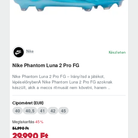
Nike
Készleten
Nike Phantom Luna 2 Pro FG
Nike Phantom Luna 2 Pro FG – Irányítsd a játékot,
lépéselőnybenA Nike Phantom Luna 2 Pro FG azoknak
készült, akik a meccs ritmusát nem követni, hanem ..
Cipőméret (EUR)
40
40,5
41
42
45
Megtakarítás
-45%
54.990 Ft
29.990 Ft