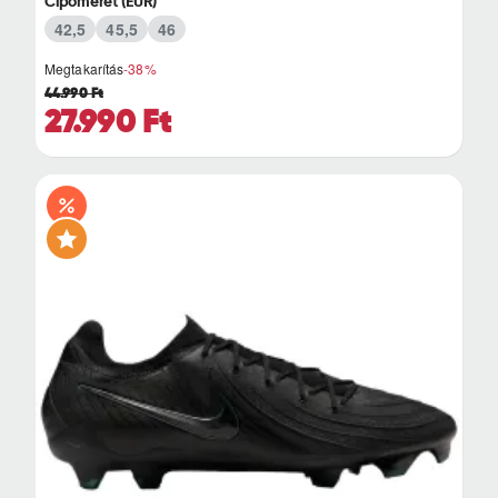
Cipőméret (EUR)
42,5
45,5
46
Megtakarítás
-38%
44.990 Ft
27.990 Ft