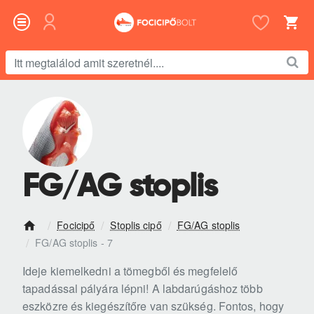
Itt
megtalálod
amit
szeretnél....
FG/AG stoplis
Focicipő
Stoplis cipő
FG/AG stoplis
h
FG/AG stoplis - 7
o
m
Ideje kiemelkedni a tömegből és megfelelő
e
tapadással pályára lépni! A labdarúgáshoz több
eszközre és kiegészítőre van szükség. Fontos, hogy