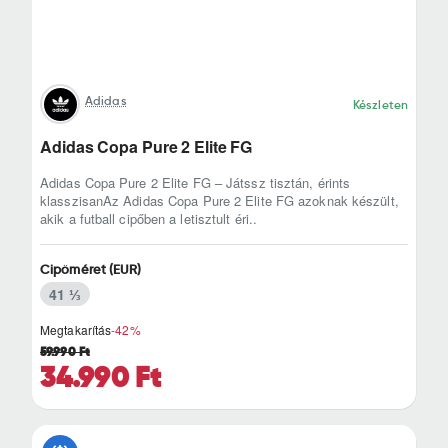
Adidas
Készleten
Adidas Copa Pure 2 Elite FG
Adidas Copa Pure 2 Elite FG – Játssz tisztán, érints
klasszisanAz Adidas Copa Pure 2 Elite FG azoknak készült,
akik a futball cipőben a letisztult éri..
Cipőméret (EUR)
41 ⅓
Megtakarítás
-42%
59.990 Ft
34.990 Ft