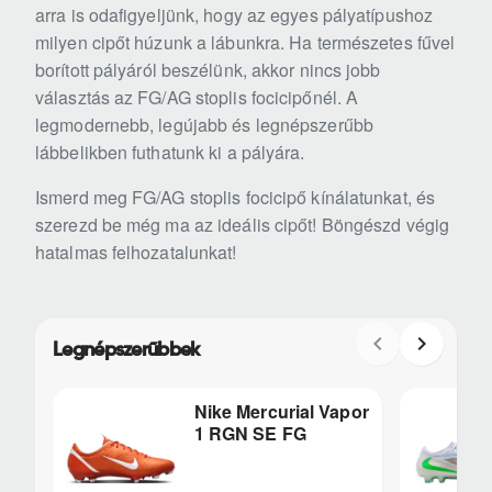
arra is odafigyeljünk, hogy az egyes pályatípushoz
milyen cipőt húzunk a lábunkra. Ha természetes fűvel
borított pályáról beszélünk, akkor nincs jobb
választás az FG/AG stoplis focicipőnél. A
legmodernebb, legújabb és legnépszerűbb
lábbelikben futhatunk ki a pályára.
Ismerd meg FG/AG stoplis focicipő kínálatunkat, és
szerezd be még ma az ideális cipőt! Böngészd végig
hatalmas felhozatalunkat!
Legnépszerűbbek
Nike Mercurial Vapor
1 RGN SE FG