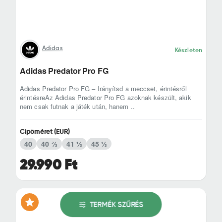
Adidas
Készleten
Adidas Predator Pro FG
Adidas Predator Pro FG – Irányítsd a meccset, érintésről
érintésreAz Adidas Predator Pro FG azoknak készült, akik
nem csak futnak a játék után, hanem ..
Cipőméret (EUR)
40
40 ⅔
41 ⅓
45 ⅓
29.990 Ft
TERMÉK SZŰRÉS