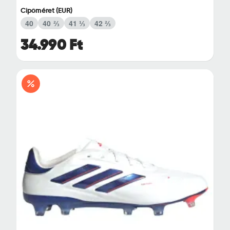
Cipőméret (EUR)
40
40 ⅔
41 ⅓
42 ⅔
34.990 Ft