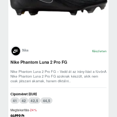
Nike
Készleten
Nike Phantom Luna 2 Pro FG
Nike Phantom Luna 2 Pro FG – Vedd át az irányítást a füvönA
Nike Phantom Luna 2 Pro FG azoknak készült, akik nem
csak játszani akarnak, hanem diktálni..
Cipőméret (EUR)
41
42
42,5
44,5
Megtakarítás
-24%
44.990 Ft