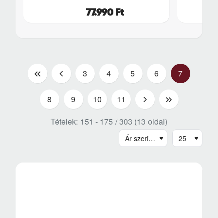
77.990 Ft
|
<
3
4
5
6
7
<
8
9
10
11
>
>|
Tételek: 151 - 175 / 303 (13 oldal)