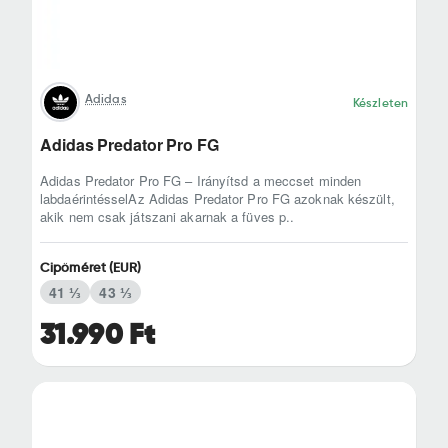
Adidas
Készleten
Adidas Predator Pro FG
Adidas Predator Pro FG – Irányítsd a meccset minden
labdaérintésselAz Adidas Predator Pro FG azoknak készült,
akik nem csak játszani akarnak a füves p..
Cipőméret (EUR)
41 ⅓
43 ⅓
31.990 Ft