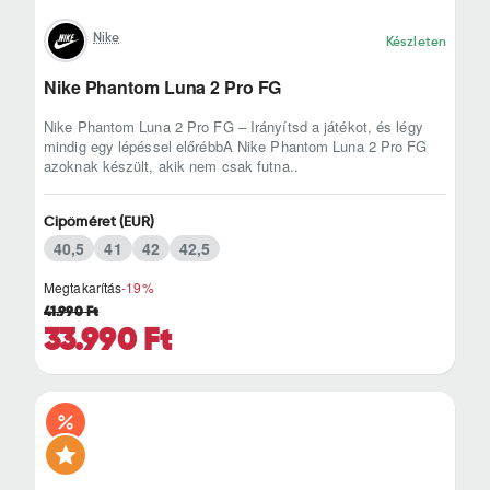
Nike
Készleten
Nike Phantom Luna 2 Pro FG
Nike Phantom Luna 2 Pro FG – Irányítsd a játékot, és légy
mindig egy lépéssel előrébbA Nike Phantom Luna 2 Pro FG
azoknak készült, akik nem csak futna..
Cipőméret (EUR)
40,5
41
42
42,5
Megtakarítás
-19%
41.990 Ft
33.990 Ft