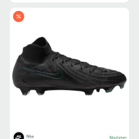
Nike
Készleten