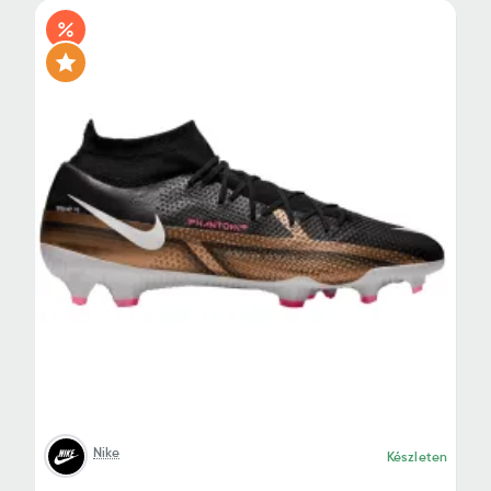
Nike
Készleten