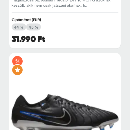
készült, akik nem csak játszani akarnak, h..
Cipőméret (EUR)
44 ⅔
45 ⅓
31.990 Ft