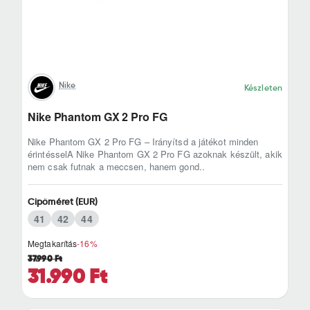
Nike
Készleten
Nike Phantom GX 2 Pro FG
Nike Phantom GX 2 Pro FG – Irányítsd a játékot minden
érintésselA Nike Phantom GX 2 Pro FG azoknak készült, akik
nem csak futnak a meccsen, hanem gond..
Cipőméret (EUR)
41
42
44
Megtakarítás
-16%
37.990 Ft
31.990 Ft