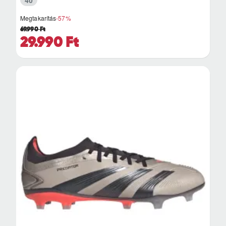
40
Megtakarítás
-57%
69.990 Ft
29.990 Ft