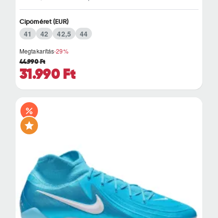
Cipőméret (EUR)
41
42
42,5
44
Megtakarítás
-29%
44.990 Ft
31.990 Ft