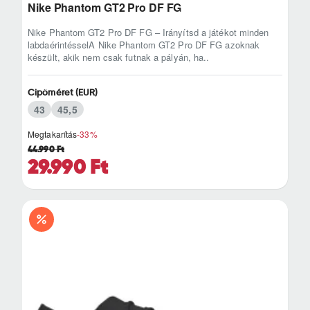
Nike Phantom GT2 Pro DF FG
Nike Phantom GT2 Pro DF FG – Irányítsd a játékot minden
labdaérintésselA Nike Phantom GT2 Pro DF FG azoknak
készült, akik nem csak futnak a pályán, ha..
Cipőméret (EUR)
43
45,5
Megtakarítás
-33%
44.990 Ft
29.990 Ft