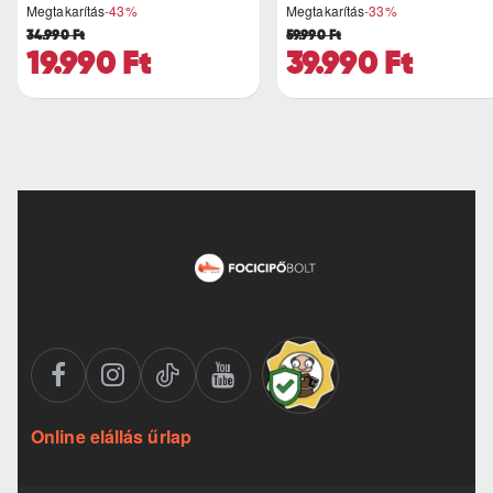
Megtakarítás
-43%
Megtakarítás
-33%
34.990 Ft
59.990 Ft
19.990 Ft
39.990 Ft
Online elállás űrlap