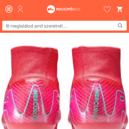
Itt
megtalálod
amit
szeretnél....