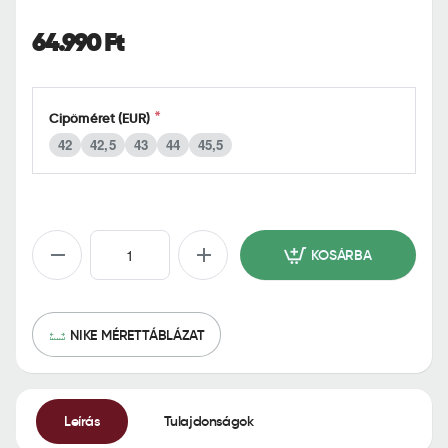
o
m
64.990 Ft
e
Cipőméret (EUR)
42
42,5
43
44
45,5
KOSÁRBA
NIKE MÉRETTÁBLÁZAT
Leírás
Tulajdonságok