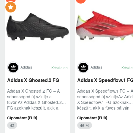
Adidas
Adidas
Készleten
Készle
Adidas X Ghosted.2 FG
Adidas X Speedflow.1 F
Adidas X Ghosted.2 FG – A
Adidas X Speedflow.1 FG – 
sebességed új szintje a
sebességed új szintjeAz Adi
füvönAz Adidas X Ghosted.2
X Speedflow.1 FG azoknak
FG azoknak készült, akik a
készült, akik a füves pályán
mérkőzés legélesebb
nem csak futnak, hanem
Cipőméret (EUR)
Cipőméret (EUR)
pillanataiban is azonnal r..
ritmust diktál..
42
46 ⅔