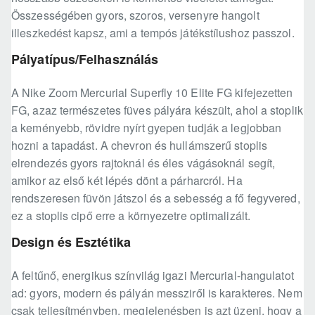
Összességében gyors, szoros, versenyre hangolt
illeszkedést kapsz, ami a tempós játékstílushoz passzol.
Pályatípus/Felhasználás
A Nike Zoom Mercurial Superfly 10 Elite FG kifejezetten
FG, azaz természetes füves pályára készült, ahol a stoplik
a keményebb, rövidre nyírt gyepen tudják a legjobban
hozni a tapadást. A chevron és hullámszerű stoplis
elrendezés gyors rajtoknál és éles vágásoknál segít,
amikor az első két lépés dönt a párharcról. Ha
rendszeresen füvön játszol és a sebesség a fő fegyvered,
ez a stoplis cipő erre a környezetre optimalizált.
Design és Esztétika
A feltűnő, energikus színvilág igazi Mercurial-hangulatot
ad: gyors, modern és pályán messziről is karakteres. Nem
csak teljesítményben, megjelenésben is azt üzeni, hogy a