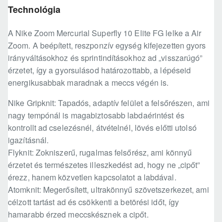
Technológia
A Nike Zoom Mercurial Superfly 10 Elite FG lelke a Air
Zoom. A beépített, reszponzív egység kifejezetten gyors
irányváltásokhoz és sprintindításokhoz ad „visszarúgó”
érzetet, így a gyorsulásod határozottabb, a lépéseid
energikusabbak maradnak a meccs végén is.
Nike Gripknit: Tapadós, adaptív felület a felsőrészen, ami
nagy tempónál is magabiztosabb labdaérintést és
kontrollt ad cselezésnél, átvételnél, lövés előtti utolsó
igazításnál.
Flyknit: Zokniszerű, rugalmas felsőrész, ami könnyű
érzetet és természetes illeszkedést ad, hogy ne „cipőt”
érezz, hanem közvetlen kapcsolatot a labdával.
Atomknit: Megerősített, ultrakönnyű szövetszerkezet, ami
célzott tartást ad és csökkenti a betörési időt, így
hamarabb érzed meccskésznek a cipőt.