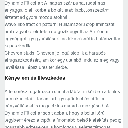
Dynamic Fit collar: A magas szár puha, rugalmas
anyaggal öleli körbe a bokát, stabilabb, „összezárt”
érzetet ad gyors mozdulatoknál.
Wave-like traction pattern: Hullámszerű stoplimintázat,
ami nagyobb felületen dolgozik együtt az Air Zoom
egységgel, így gyorsításnál és fékezésnél is határozottan
kapaszkodik.
Chevron studs: Chevron jellegű stoplik a harapós
elrugaszkodásért, amikor egy ütemből indulsz meg vagy
leválással lépsz üres területbe.
Kényelem és Illeszkedés
A felsőrész rugalmasan simul a lábra, miközben a fontos
pontokon stabil tartást ad, így sprintnél és hirtelen
irányváltásnál is magabiztos marad a mozgásod. A
Dynamic Fit collar segít abban, hogy a boka körül
„egyben” érezd a cipőt, a finomabb belső kialakítás pedig
hosszabb edzéseken is komfortos viseletet támogat.