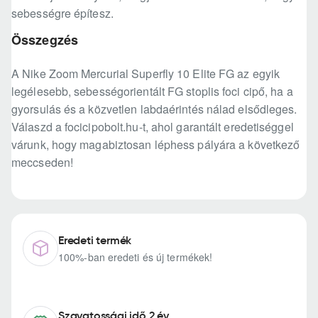
sebességre építesz.
Összegzés
A Nike Zoom Mercurial Superfly 10 Elite FG az egyik
legélesebb, sebességorientált FG stoplis foci cipő, ha a
gyorsulás és a közvetlen labdaérintés nálad elsődleges.
Válaszd a focicipobolt.hu-t, ahol garantált eredetiséggel
várunk, hogy magabiztosan léphess pályára a következő
meccseden!
Eredeti termék
100%-ban eredeti és új termékek!
Szavatossági idő 2 év