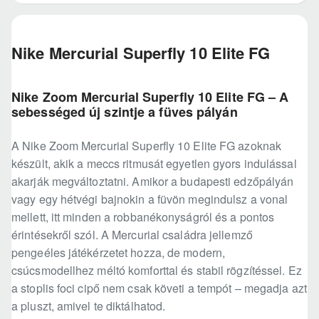
Nike Mercurial Superfly 10 Elite FG
Nike Zoom Mercurial Superfly 10 Elite FG – A
sebességed új szintje a füves pályán
A Nike Zoom Mercurial Superfly 10 Elite FG azoknak
készült, akik a meccs ritmusát egyetlen gyors indulással
akarják megváltoztatni. Amikor a budapesti edzőpályán
vagy egy hétvégi bajnokin a füvön megindulsz a vonal
mellett, itt minden a robbanékonyságról és a pontos
érintésekről szól. A Mercurial családra jellemző
pengeéles játékérzetet hozza, de modern,
csúcsmodellhez méltó komforttal és stabil rögzítéssel. Ez
a stoplis foci cipő nem csak követi a tempót – megadja azt
a pluszt, amivel te diktálhatod.