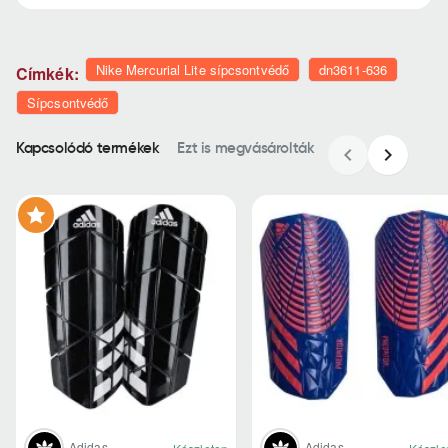
Nike Mercurial Lite sípcsontvédő
dn3611-636
Címkék:
Sípcsontvédő
Kapcsolódó termékek
Ezt is megvásárolták
Adidas
Adidas