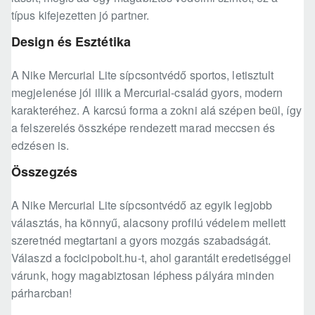
típus kifejezetten jó partner.
Design és Esztétika
A Nike Mercurial Lite sípcsontvédő sportos, letisztult
megjelenése jól illik a Mercurial-család gyors, modern
karakteréhez. A karcsú forma a zokni alá szépen beül, így
a felszerelés összképe rendezett marad meccsen és
edzésen is.
Összegzés
A Nike Mercurial Lite sípcsontvédő az egyik legjobb
választás, ha könnyű, alacsony profilú védelem mellett
szeretnéd megtartani a gyors mozgás szabadságát.
Válaszd a focicipobolt.hu-t, ahol garantált eredetiséggel
várunk, hogy magabiztosan léphess pályára minden
párharcban!