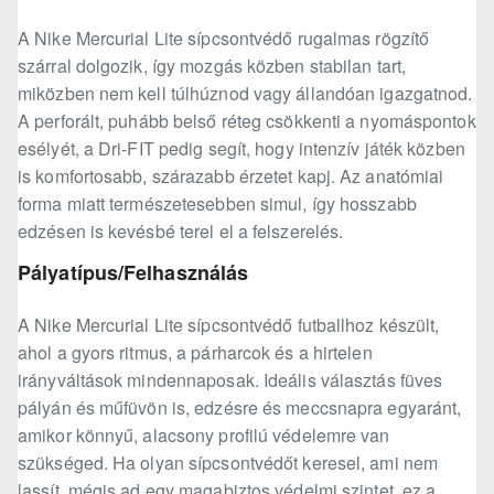
A Nike Mercurial Lite sípcsontvédő rugalmas rögzítő
szárral dolgozik, így mozgás közben stabilan tart,
miközben nem kell túlhúznod vagy állandóan igazgatnod.
A perforált, puhább belső réteg csökkenti a nyomáspontok
esélyét, a Dri-FIT pedig segít, hogy intenzív játék közben
is komfortosabb, szárazabb érzetet kapj. Az anatómiai
forma miatt természetesebben simul, így hosszabb
edzésen is kevésbé terel el a felszerelés.
Pályatípus/Felhasználás
A Nike Mercurial Lite sípcsontvédő futballhoz készült,
ahol a gyors ritmus, a párharcok és a hirtelen
irányváltások mindennaposak. Ideális választás füves
pályán és műfüvön is, edzésre és meccsnapra egyaránt,
amikor könnyű, alacsony profilú védelemre van
szükséged. Ha olyan sípcsontvédőt keresel, ami nem
lassít, mégis ad egy magabiztos védelmi szintet, ez a