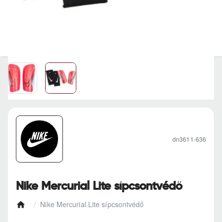
dn3611-636
Nike Mercurial Lite sípcsontvédő
Nike Mercurial Lite sípcsontvédő
h