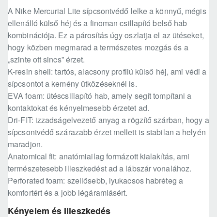
A Nike Mercurial Lite sípcsontvédő lelke a könnyű, mégis
ellenálló külső héj és a finoman csillapító belső hab
kombinációja. Ez a párosítás úgy oszlatja el az ütéseket,
hogy közben megmarad a természetes mozgás és a
„szinte ott sincs” érzet.
K-resin shell: tartós, alacsony profilú külső héj, ami védi a
sípcsontot a kemény ütközéseknél is.
EVA foam: ütéscsillapító hab, amely segít tompítani a
kontaktokat és kényelmesebb érzetet ad.
Dri-FIT: izzadságelvezető anyag a rögzítő szárban, hogy a
sípcsontvédő szárazabb érzet mellett is stabilan a helyén
maradjon.
Anatomical fit: anatómiailag formázott kialakítás, ami
természetesebb illeszkedést ad a lábszár vonalához.
Perforated foam: szellősebb, lyukacsos habréteg a
komfortért és a jobb légáramlásért.
Kényelem és Illeszkedés