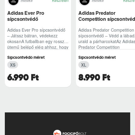
Készleten
Készle
Adidas Ever Pro
Adidas Predator
sípcsontvédő
Competition sípcsontvé
Adidas Ever Pro sípcsontvédő
Adidas Predator Competition
– Játssz bátran, védekezz
sípcsontvédő – Védd a lábad
okosanA futballban egy rossz
urald a párharcokatAz Adida
ütemű belépő elég ahhoz, hogy
Predator Competition
kizökkentsen a ritmusból – az
sípcsontvédő azoknak készül
Sípcsontvédő méret
Sípcsontvédő méret
Adidas..
akik nem szer..
XS
XL
6.990 Ft
8.990 Ft