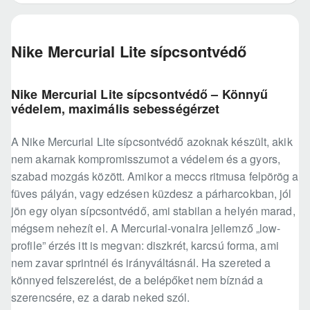
Nike Mercurial Lite sípcsontvédő
Nike Mercurial Lite sípcsontvédő – Könnyű
védelem, maximális sebességérzet
A Nike Mercurial Lite sípcsontvédő azoknak készült, akik
nem akarnak kompromisszumot a védelem és a gyors,
szabad mozgás között. Amikor a meccs ritmusa felpörög a
füves pályán, vagy edzésen küzdesz a párharcokban, jól
jön egy olyan sípcsontvédő, ami stabilan a helyén marad,
mégsem nehezít el. A Mercurial-vonalra jellemző „low-
profile” érzés itt is megvan: diszkrét, karcsú forma, ami
nem zavar sprintnél és irányváltásnál. Ha szereted a
könnyed felszerelést, de a belépőket nem bíznád a
szerencsére, ez a darab neked szól.