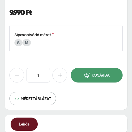
o
m
9.990 Ft
e
Sípcsontvédő méret
S
M
KOSÁRBA
MÉRETTÁBLÁZAT
Leírás