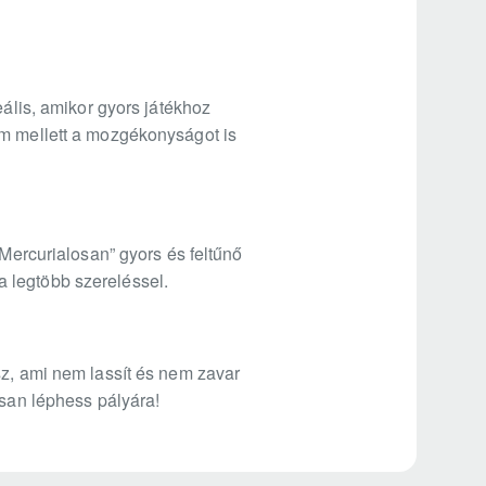
eális, amikor gyors játékhoz
em mellett a mozgékonyságot is
“Mercurialosan” gyors és feltűnő
 legtöbb szereléssel.
sz, ami nem lassít és nem zavar
osan léphess pályára!