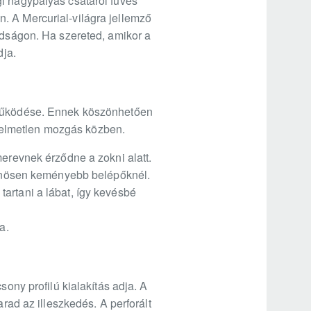
gi nagypályás csatáról füves
. A Mercurial-világra jellemző
adságon. Ha szereted, amikor a
dja.
ttműködése. Ennek köszönhetően
yelmetlen mozgás közben.
merevnek érződne a zokni alatt.
ülönösen keményebb belépőknél.
artani a lábat, így kevésbé
a.
sony profilú kialakítás adja. A
arad az illeszkedés. A perforált