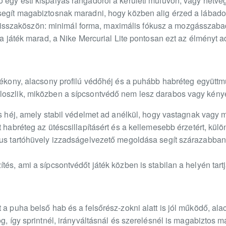
 egy esti kispályás rangadóról a kerületi műfüvön, vagy hétvé
segít magabiztosnak maradni, hogy közben alig érzed a lábadon
 is visszaköszön: minimál forma, maximális fókusz a mozgásszab
 a játék marad, a Nike Mercurial Lite pontosan ezt az élményt a
 vékony, alacsony profilú védőhéj és a puhább habréteg együ
loszlik, miközben a sípcsontvédő nem lesz darabos vagy kén
ós héj, amely stabil védelmet ad anélkül, hogy vastagnak vagy 
lt habréteg az ütéscsillapításért és a kellemesebb érzetért, k
kus tartóhüvely izzadságelvezető megoldása segít szárazabban t
tés, ami a sípcsontvédőt játék közben is stabilan a helyén tartj
a puha belső hab és a felsőrész-zokni alatt is jól működő, alac
g, így sprintnél, irányváltásnál és szerelésnél is magabiztos m