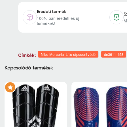
Eredeti termék
S
100%-ban eredeti és új
M
termékek!
Nike Mercurial Lite sípcsontvédő
dn3611-458
Címkék:
Kapcsolódó termékek