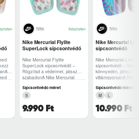
Nike
Nike
szleten
Készleten
Nike Mercurial Flylite
Nike Mercurial Lit
édő
SuperLock sípcsontvédő
sípcsontvédő
peed
Nike Mercurial Flylite
Nike Mercurial Lite K
kezz
SuperLock sípcsontvédő –
sípcsontvédő – Véde
sanA
Rögzítsd a védelmet, játssz
könnyedén, játssz
peed
szabadonA Nike Mercurial
villámgyorsanA Nike 
k
Flylite SuperLock sípcsontvédő
Lite KM sípcsontvédő
Sípcsontvédő méret
Sípcsontvédő méret
azoknak készült, a..
készült, akik a gyorsa
S
M
L
9.990 Ft
10.990 Ft