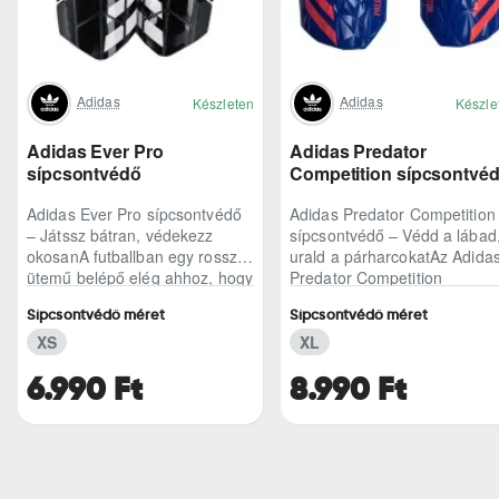
Adidas
Adidas
Készleten
Készle
Adidas Ever Pro
Adidas Predator
sípcsontvédő
Competition sípcsontvé
Adidas Ever Pro sípcsontvédő
Adidas Predator Competition
– Játssz bátran, védekezz
sípcsontvédő – Védd a lábad
okosanA futballban egy rossz
urald a párharcokatAz Adida
ütemű belépő elég ahhoz, hogy
Predator Competition
kizökkentsen a ritmusból – az
sípcsontvédő azoknak készül
Sípcsontvédő méret
Sípcsontvédő méret
Adidas..
akik nem szer..
XS
XL
6.990 Ft
8.990 Ft