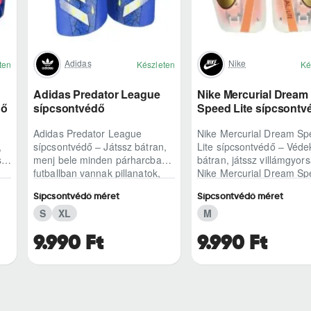
Adidas
Nike
ten
Készleten
Ké
Adidas Predator League
Nike Mercurial Dream
dő
sípcsontvédő
Speed Lite sípcsontv
Adidas Predator League
Nike Mercurial Dream S
,
sípcsontvédő – Játssz bátran,
Lite sípcsontvédő – Véde
s
menj bele minden párharcbaA
bátran, játssz villámgyor
futballban vannak pillanatok,
Nike Mercurial Dream S
t,
amikor nem fér bele a
Lite sípcsontvédő azokna
Sípcsontvédő méret
Sípcsontvédő méret
visszalépés: egy ..
készült, ak..
S
XL
M
9.990 Ft
9.990 Ft