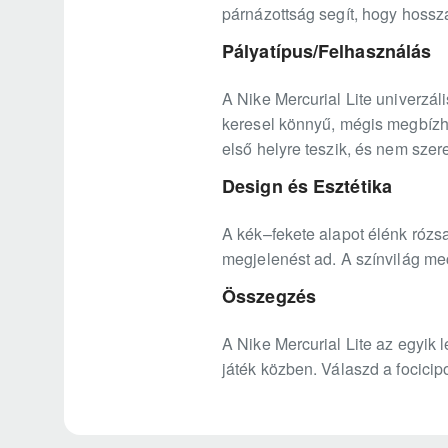
párnázottság segít, hogy hossz
Pályatípus/Felhasználás
A Nike Mercurial Lite univerzál
keresel könnyű, mégis megbízha
első helyre teszik, és nem sze
Design és Esztétika
A kék–fekete alapot élénk rózsa
megjelenést ad. A színvilág me
Összegzés
A Nike Mercurial Lite az egyik 
játék közben. Válaszd a focicip