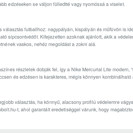
abb edzéseken se váljon fülledtté vagy nyomóssá a viselet.
is választás futballhoz: nagypályán, kispályán és műfüvön is id
tó sípcsontvédőt. Kifejezetten azoknak ajánlott, akik a védel
retnének vaskos, nehéz megoldást a zokni alá.
színes részletek dobják fel, így a Nike Mercurial Lite modern, 
ccsen és edzésen is karakteres, mégis könnyen kombinálható a
legjobb választás, ha könnyű, alacsony profilú védelemre vágy
obolt.hu-t, ahol garantált eredetiséggel várunk, hogy magabizt