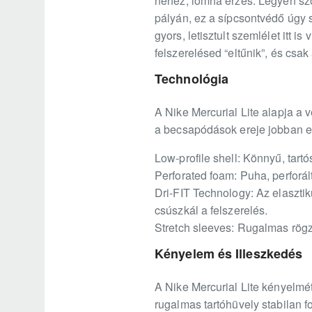
nehéz, lomha érzés. Legyen szó
pályán, ez a sípcsontvédő úgy 
gyors, letisztult szemlélet itt
felszerelésed “eltűnik”, és csak
Technológia
A Nike Mercurial Lite alapja a
a becsapódások ereje jobban e
Low-profile shell: Könnyű, tart
Perforated foam: Puha, perforá
Dri-FIT Technology: Az elaszti
csúszkál a felszerelés.
Stretch sleeves: Rugalmas rögzí
Kényelem és Illeszkedés
A Nike Mercurial Lite kényelmét 
rugalmas tartóhüvely stabilan fo