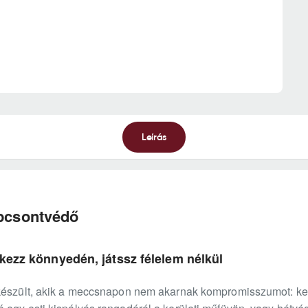
Leírás
ípcsontvédő
ekezz könnyedén, játssz félelem nélkül
készült, akik a meccsnapon nem akarnak kompromisszumot: kel