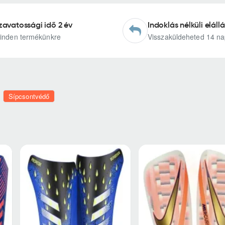
zavatossági idő 2 év
Indoklás nélküli elállá
inden termékünkre
Visszaküldeheted 14 na
Sípcsontvédő