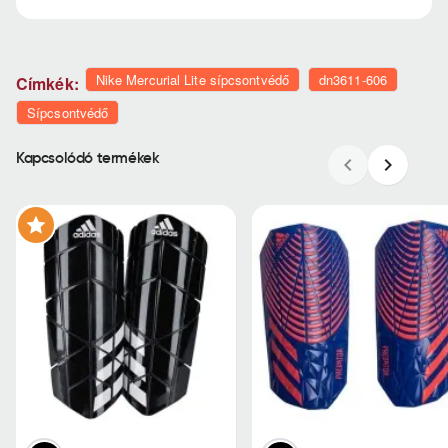
Nike Mercurial Lite sípcsontvédő
dn3611-606
Címkék:
Sípcsontvédő
Kapcsolódó termékek