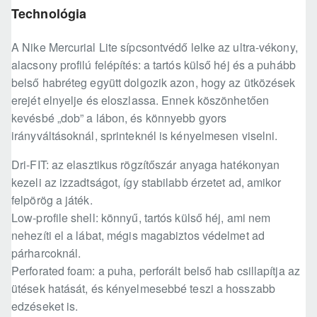
Technológia
A Nike Mercurial Lite sípcsontvédő lelke az ultra-vékony,
alacsony profilú felépítés: a tartós külső héj és a puhább
belső habréteg együtt dolgozik azon, hogy az ütközések
erejét elnyelje és eloszlassa. Ennek köszönhetően
kevésbé „dob” a lábon, és könnyebb gyors
irányváltásoknál, sprinteknél is kényelmesen viselni.
Dri-FIT: az elasztikus rögzítőszár anyaga hatékonyan
kezeli az izzadtságot, így stabilabb érzetet ad, amikor
felpörög a játék.
Low-profile shell: könnyű, tartós külső héj, ami nem
nehezíti el a lábat, mégis magabiztos védelmet ad
párharcoknál.
Perforated foam: a puha, perforált belső hab csillapítja az
ütések hatását, és kényelmesebbé teszi a hosszabb
edzéseket is.