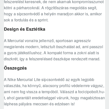
felszerelést keresnek, de nem akarnak kompromisszumot
kötni a párharcoknál. A rögzítőszáras megoldás segít,
hogy a sípcsontvédő a helyén maradjon akkor is, amikor
sok a fordulás és a sprint.
Design és Esztétika
A Mercurial vonalra jellemző, sportosan agresszív
megjelenés modern, letisztult összhatást ad, ami passzol
a gyors játékstílushoz. A kompakt forma a zokni alatt is
diszkrét, így a felszerelésed összképe rendezett marad.
Összegzés
A Nike Mercurial Lite sípcsontvédő az egyik legjobb
választás, ha könnyű, alacsony profilú védelemre vágysz,
ami nem fog vissza a tempóból. Válaszd a focicipobolt.hu-
t, ahol garantált eredetiséggel várunk, hogy magabiztosan
léphess pályára meccsen és edzésen is!