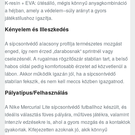
K-resin + EVA: ütésálló, mégis könnyű anyagkombináció
a héjban, amely a védelem–súly arányt a gyors
játékstílushoz igazítja.
Kényelem és Illeszkedés
A sípcsontvédő alacsony profilja természetes mozgást
enged, így nem érzed „darabosnak” sprintnél vagy
cselezésnél. A rugalmas rögzítőszár stabilan tart, a belső
habos oldal pedig komfortosabb érzetet ad közvetlenül a
lábon. Akkor működik igazán jól, ha a sípcsontvédő
stabilan fekszik, és nem kell meccs közben igazgatnod.
Pályatípus/Felhasználás
A Nike Mercurial Lite sípcsontvédő futballhoz készült, és
ideális választás füves pályára, műfüves játékra, valamint
intenzív edzésekre is, ahol a gyors mozgás és a kontaktok
gyakoriak. Kifejezetten azoknak jó, akik könnyű