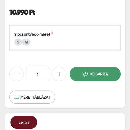
o
m
10.990 Ft
e
Sípcsontvédő méret
S
M
KOSÁRBA
MÉRETTÁBLÁZAT
Leírás