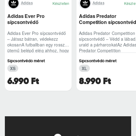
Adidas
Adidas
Készleten
Készle
Adidas Ever Pro
Adidas Predator
sípcsontvédő
Competition sípcsontvé
Adidas Ever Pro sípcsontvédő
Adidas Predator Competition
– Játssz bátran, védekezz
sípcsontvédő – Védd a lábad
okosanA futballban egy rossz
urald a párharcokatAz Adida
ütemű belépő elég ahhoz, hogy
Predator Competition
kizökkentsen a ritmusból – az
sípcsontvédő azoknak készül
Sípcsontvédő méret
Sípcsontvédő méret
Adidas..
akik nem szer..
XS
XL
6.990 Ft
8.990 Ft