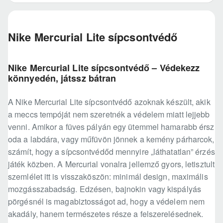
Nike Mercurial Lite sípcsontvédő
Nike Mercurial Lite sípcsontvédő – Védekezz
könnyedén, játssz bátran
A Nike Mercurial Lite sípcsontvédő azoknak készült, akik
a meccs tempóját nem szeretnék a védelem miatt lejjebb
venni. Amikor a füves pályán egy ütemmel hamarabb érsz
oda a labdára, vagy műfüvön jönnek a kemény párharcok,
számít, hogy a sípcsontvédőd mennyire „láthatatlan” érzés
játék közben. A Mercurial vonalra jellemző gyors, letisztult
szemlélet itt is visszaköszön: minimál design, maximális
mozgásszabadság. Edzésen, bajnokin vagy kispályás
pörgésnél is magabiztosságot ad, hogy a védelem nem
akadály, hanem természetes része a felszerelésednek.