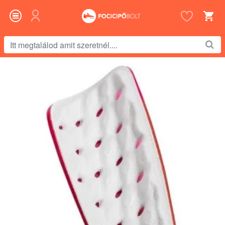
Itt
megtalálod
amit
szeretnél....