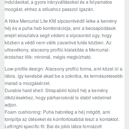
indulásokat, a gyors irányváltásokat és a folyamatos
mozgást, ehhez a stílushoz passzol igazán.
A Nike Mercurial Lite KM sípcsontvédő lelke a kemény
héj és a puha hab kombinációja, ami a becsapódások
erejét eloszlatva segít védeni a sípcsontot úgy, hogy
közben a védő nem válik zavaróvá futás közben. Az
ultravékony, alacsony profilú kialakítás a Mercurial-
érzéshez illik: minimál, mégis megbízható.
Low-profile design: Alacsony profilú forma, ami közel ül a
lábra, így kevésbé akad be a zokniba, és természetesebb
marad a mozgásérzet.
Durable hard shell: Strapabíró külső héj a kemény
ütközésekhez, hogy párharcoknál is stabil védelmet
adjon.
Foam cushioning: Puha habréteg a héj mögött, ami
tompítja az ütéseket és komfortosabbá teszi a kontaktot.
Left/right specific fit: Bal és jobb lábra formázott