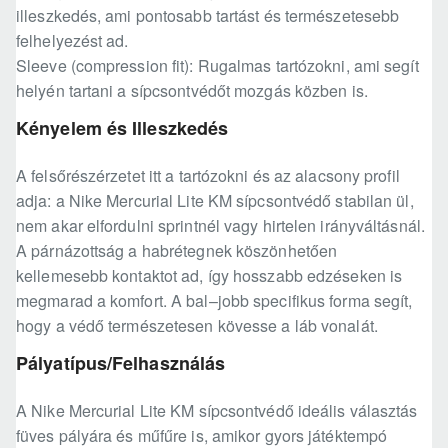
illeszkedés, ami pontosabb tartást és természetesebb
felhelyezést ad.
Sleeve (compression fit): Rugalmas tartózokni, ami segít
helyén tartani a sípcsontvédőt mozgás közben is.
Kényelem és Illeszkedés
A felsőrészérzetet itt a tartózokni és az alacsony profil
adja: a Nike Mercurial Lite KM sípcsontvédő stabilan ül,
nem akar elfordulni sprintnél vagy hirtelen irányváltásnál.
A párnázottság a habrétegnek köszönhetően
kellemesebb kontaktot ad, így hosszabb edzéseken is
megmarad a komfort. A bal–jobb specifikus forma segít,
hogy a védő természetesen kövesse a láb vonalát.
Pályatípus/Felhasználás
A Nike Mercurial Lite KM sípcsontvédő ideális választás
füves pályára és műfűre is, amikor gyors játéktempó