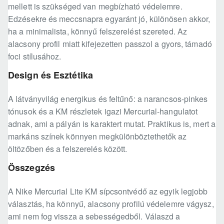
mellett is szükséged van megbízható védelemre.
Edzésekre és meccsnapra egyaránt jó, különösen akkor,
ha a minimalista, könnyű felszerelést szereted. Az
alacsony profil miatt kifejezetten passzol a gyors, támadó
foci stílusához.
Design és Esztétika
A látványvilág energikus és feltűnő: a narancsos-pinkes
tónusok és a KM részletek igazi Mercurial-hangulatot
adnak, ami a pályán is karaktert mutat. Praktikus is, mert a
markáns színek könnyen megkülönböztethetők az
öltözőben és a felszerelés között.
Összegzés
A Nike Mercurial Lite KM sípcsontvédő az egyik legjobb
választás, ha könnyű, alacsony profilú védelemre vágysz,
ami nem fog vissza a sebességedből. Válaszd a