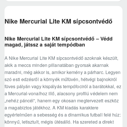
Nike Mercurial Lite KM sípcsontvédő
Nike Mercurial Lite KM sípcsontvédő – Védd
magad, játssz a saját tempódban
A Nike Mercurial Lite KM sípcsontvédő azoknak készült,
akik a meccs minden pillanatában gyorsak akarnak
maradni, még akkor is, amikor kemény a párharc. Legyen
szó esti edzésről a környék műfüvén, hétvégi bajnokiról
füves pályán vagy kispályás tempófociról a barátokkal, ez
a Mercurial-vonalhoz illő, alacsony profilú védelem nem
„nehéz páncél”, hanem egy okosan megtervezett eszköz
a magabiztos játékhoz. A KM kiadás karaktere
egyértelműen a sebesség és a dinamikus futball felé húz:
könnyű, letisztult, mégis ütésálló. Ha szereted a direkt