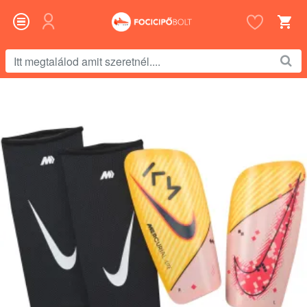
Itt
megtalálod
amit
szeretnél....