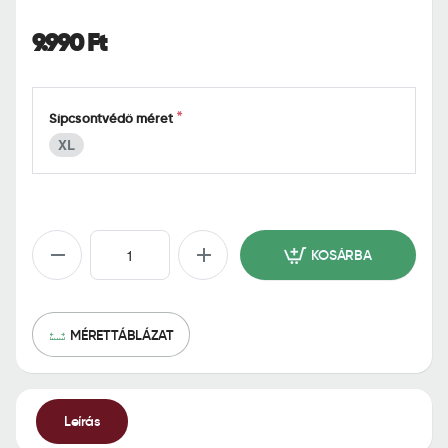
o
m
9.990 Ft
e
Sípcsontvédő méret
XL
KOSÁRBA
MÉRETTÁBLÁZAT
Leírás