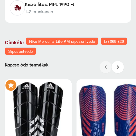
Kiszállítás: MPL 1990 Ft
1-2 munkanap
Nike Mercurial Lite KM sípcsontvédő
fz3069-826
Címkék:
Sípcsontvédő
Kapcsolódó termékek