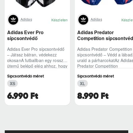
Adidas
Adidas
Készleten
Készle
Adidas Ever Pro
Adidas Predator
sípcsontvédő
Competition sípcsontvé
Adidas Ever Pro sípcsontvédő
Adidas Predator Competition
– Játssz bátran, védekezz
sípcsontvédő – Védd a lábad
okosanA futballban egy rossz
urald a párharcokatAz Adida
ütemű belépő elég ahhoz, hogy
Predator Competition
kizökkentsen a ritmusból – az
sípcsontvédő azoknak készül
Sípcsontvédő méret
Sípcsontvédő méret
Adidas..
akik nem szer..
XS
XL
6.990 Ft
8.990 Ft