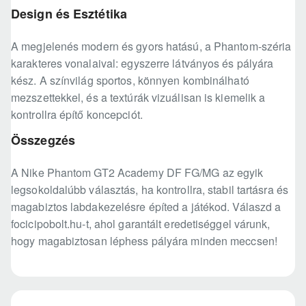
Design és Esztétika
A megjelenés modern és gyors hatású, a Phantom-széria
karakteres vonalaival: egyszerre látványos és pályára
kész. A színvilág sportos, könnyen kombinálható
mezszettekkel, és a textúrák vizuálisan is kiemelik a
kontrollra építő koncepciót.
Összegzés
A Nike Phantom GT2 Academy DF FG/MG az egyik
legsokoldalúbb választás, ha kontrollra, stabil tartásra és
magabiztos labdakezelésre építed a játékod. Válaszd a
focicipobolt.hu-t, ahol garantált eredetiséggel várunk,
hogy magabiztosan léphess pályára minden meccsen!