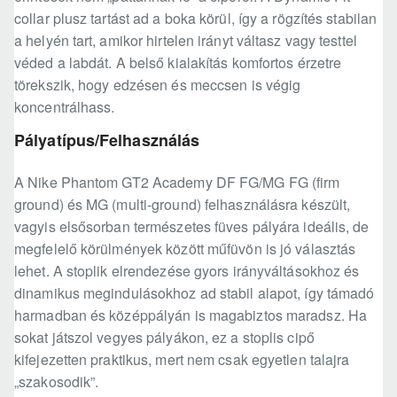
collar plusz tartást ad a boka körül, így a rögzítés stabilan
a helyén tart, amikor hirtelen irányt váltasz vagy testtel
véded a labdát. A belső kialakítás komfortos érzetre
törekszik, hogy edzésen és meccsen is végig
koncentrálhass.
Pályatípus/Felhasználás
A Nike Phantom GT2 Academy DF FG/MG FG (firm
ground) és MG (multi-ground) felhasználásra készült,
vagyis elsősorban természetes füves pályára ideális, de
megfelelő körülmények között műfüvön is jó választás
lehet. A stoplik elrendezése gyors irányváltásokhoz és
dinamikus megindulásokhoz ad stabil alapot, így támadó
harmadban és középpályán is magabiztos maradsz. Ha
sokat játszol vegyes pályákon, ez a stoplis cipő
kifejezetten praktikus, mert nem csak egyetlen talajra
„szakosodik”.