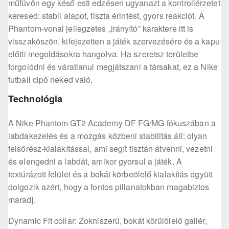
műfüvön egy késő esti edzésen ugyanazt a kontrollérzetet
keresed: stabil alapot, tiszta érintést, gyors reakciót. A
Phantom-vonal jellegzetes „irányító” karaktere itt is
visszaköszön, kifejezetten a játék szervezésére és a kapu
előtti megoldásokra hangolva. Ha szeretsz területbe
forgolódni és váratlanul megjátszani a társakat, ez a Nike
futball cipő neked való.
Technológia
A Nike Phantom GT2 Academy DF FG/MG fókuszában a
labdakezelés és a mozgás közbeni stabilitás áll: olyan
felsőrész-kialakítással, ami segít tisztán átvenni, vezetni
és elengedni a labdát, amikor gyorsul a játék. A
textúrázott felület és a bokát körbeölelő kialakítás együtt
dolgozik azért, hogy a fontos pillanatokban magabiztos
maradj.
Dynamic Fit collar: Zokniszerű, bokát körülölelő gallér,