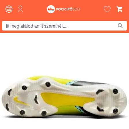
Itt
megtalálod
amit
szeretnél....