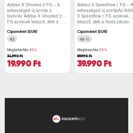
Adidas X Ghosted.2 FG – A
Adidas X Speedflow.1 FG – 
sebességed új szintje a
sebességed új szintjeAz Adi
füvönAz Adidas X Ghosted.2
X Speedflow.1 FG azoknak
FG azoknak készült, akik a
készült, akik a füves pályán
mérkőzés legélesebb
nem csak futnak, hanem
Cipőméret (EUR)
Cipőméret (EUR)
pillanataiban is azonnal r..
ritmust diktál..
42
46 ⅔
Megtakarítás
-43%
Megtakarítás
-33%
34.990 Ft
59.990 Ft
19.990 Ft
39.990 Ft