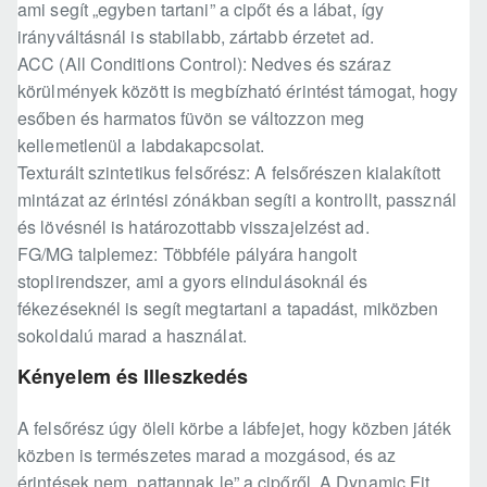
ami segít „egyben tartani” a cipőt és a lábat, így
irányváltásnál is stabilabb, zártabb érzetet ad.
ACC (All Conditions Control): Nedves és száraz
körülmények között is megbízható érintést támogat, hogy
esőben és harmatos füvön se változzon meg
kellemetlenül a labdakapcsolat.
Texturált szintetikus felsőrész: A felsőrészen kialakított
mintázat az érintési zónákban segíti a kontrollt, passznál
és lövésnél is határozottabb visszajelzést ad.
FG/MG talplemez: Többféle pályára hangolt
stoplirendszer, ami a gyors elindulásoknál és
fékezéseknél is segít megtartani a tapadást, miközben
sokoldalú marad a használat.
Kényelem és Illeszkedés
A felsőrész úgy öleli körbe a lábfejet, hogy közben játék
közben is természetes marad a mozgásod, és az
érintések nem „pattannak le” a cipőről. A Dynamic Fit