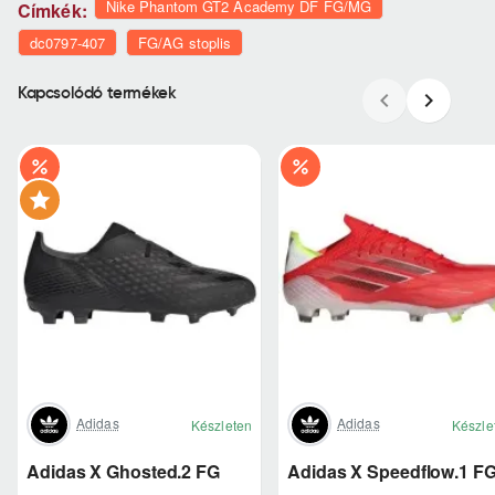
Nike Phantom GT2 Academy DF FG/MG
Címkék:
dc0797-407
FG/AG stoplis
Kapcsolódó termékek
Adidas
Adidas
Készleten
Készle
Adidas X Ghosted.2 FG
Adidas X Speedflow.1 F