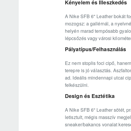
Kényelem és Illeszkedés
A Nike SFB 6" Leather bokát fog
mozogsz: a gallérnál, a nyelvnél
helyén marad tempósabb gyalogl
lépcsőzés vagy városi kilométer
Pályatípus/Felhasználás
Ez nem stoplis foci cipő, hanem 
terepre is jó választás. Aszfa
ad. Ideális mindennapi utcai c
felkészülni.
Design és Esztétika
A Nike SFB 6" Leather sötét, pr
letisztult, mégis masszív megj
sneaker/bakancs vonalat kerese