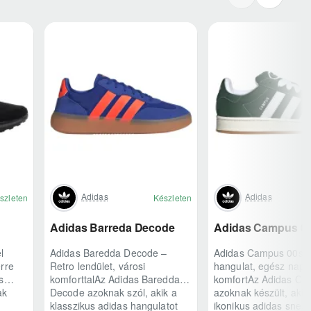
Adidas
Adidas
szleten
Készleten
Adidas Barreda Decode
Adidas Campus 0
l
Adidas Baredda Decode –
Adidas Campus 00s 
rre
Retro lendület, városi
hangulat, egész napo
s
komforttalAz Adidas Baredda
komfortAz Adidas Ca
ak
Decode azoknak szól, akik a
azoknak készült, akik
klasszikus adidas hangulatot
ikonikus adidas snea