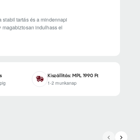
 stabil tartás és a mindennapi
gy magabiztosan indulhass el
s
Kiszállítás: MPL 1990 Ft
pig
1-2 munkanap