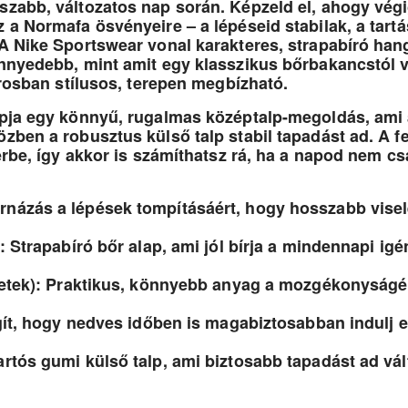
zabb, változatos nap során. Képzeld el, ahogy végi
 a Normafa ösvényeire – a lépéseid stabilak, a tart
A Nike Sportswear vonal karakteres, strapabíró han
nnyedebb, mint amit egy klasszikus bőrbakancstól vá
árosban stílusos, terepen megbízható.
pja egy könnyű, rugalmas középtalp-megoldás, ami 
zben a robusztus külső talp stabil tapadást ad. A 
érbe, így akkor is számíthatsz rá, ha a napod nem cs
názás a lépések tompításáért, hogy hosszabb visel
: Strapabíró bőr alap, ami jól bírja a mindennapi igé
letek): Praktikus, könnyebb anyag a mozgékonyságér
gít, hogy nedves időben is magabiztosabban indulj e
rtós gumi külső talp, ami biztosabb tapadást ad vál