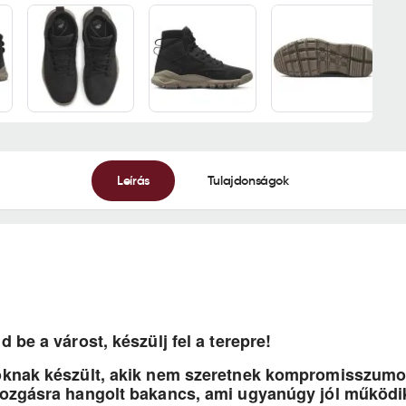
Leírás
Tulajdonságok
 be a várost, készülj fel a terepre!
oknak készült, akik nem szeretnek kompromisszumot 
mozgásra hangolt bakancs, ami ugyanúgy jól működi