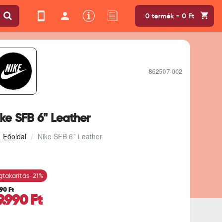
0 termék - 0 Ft
862507-002
ke SFB 6" Leather
Nike SFB 6" Leather
takarítás
-21%
990 Ft
9.990 Ft