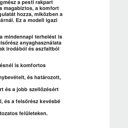
gmész a pesti rakpart
ás magabiztos, a komfort
gulatát hozza, miközben a
rnál. Ez a modell igazi
a mindennapi terhelést is
felsőrész anyaghasználata
ak irodából és aszfaltból
ésnél is komfortos
nybevételt, és határozott,
t és a jobb szellőzésért
l, és a felsőrész kevésbé
tozatos felületeken.