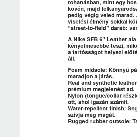
rohanásban, mint egy hoss
kövén, majd felkanyarodsz
pedig végig veled marad. 
viselési élmény sokkal kö
“street-to-field” darab: v
A Nike SFB 6" Leather ala
kényelmesebbé teszi, mikö
a tartósságot helyezi előt
áll.
Foam midsole: Könnyű pár
maradjon a járás.
Real and synthetic leather
prémium megjelenést ad.
Nylon (tongue/collar rész
ott, ahol igazán számít.
Water-repellent finish: Se
szívja meg magát.
Rugged rubber outsole: Ta