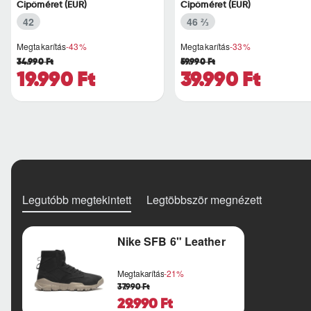
Cipőméret (EUR)
Cipőméret (EUR)
pillanataiban is azonnal r..
ritmust diktál..
42
46 ⅔
Megtakarítás
-43%
Megtakarítás
-33%
34.990 Ft
59.990 Ft
19.990 Ft
39.990 Ft
Legutóbb megtekintett
Legtöbbször megnézett
Nike SFB 6" Leather
Megtakarítás
-21%
37.990 Ft
29.990 Ft