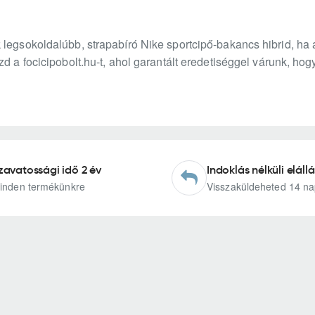
legsokoldalúbb, strapabíró Nike sportcipő-bakancs hibrid, ha a
zd a focicipobolt.hu-t, ahol garantált eredetiséggel várunk, ho
zavatossági idő 2 év
Indoklás nélküli elállá
inden termékünkre
Visszaküldeheted 14 na