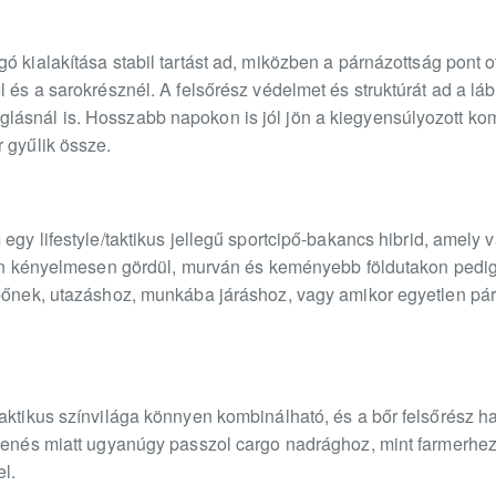
ó kialakítása stabil tartást ad, miközben a párnázottság pont o
 és a sarokrésznél. A felsőrész védelmet és struktúrát ad a láb
ásnál is. Hosszabb napokon is jól jön a kiegyensúlyozott komf
 gyűlik össze.
egy lifestyle/taktikus jellegű sportcipő-bakancs hibrid, amely 
lton kényelmesen gördül, murván és keményebb földutakon pedig
ipőnek, utazáshoz, munkába járáshoz, vagy amikor egyetlen pá
aktikus színvilága könnyen kombinálható, és a bőr felsőrész hatá
elenés miatt ugyanúgy passzol cargo nadrághoz, mint farmerhe
l.