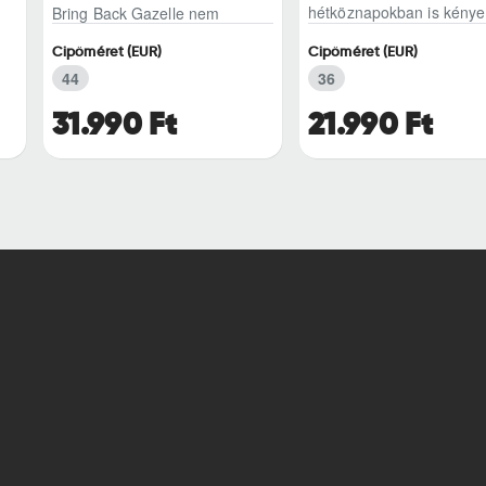
hétköznapokban is kénye
Bring Back Gazelle nem
egyszerű sneaker, hane..
Cipőméret (EUR)
Cipőméret (EUR)
44
36
31.990 Ft
21.990 Ft