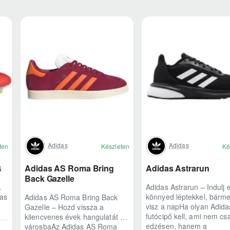
Adidas
Adidas
ten
Készleten
Ké
G
Adidas AS Roma Bring
Adidas Astrarun
Back Gazelle
A
Adidas Astrarun – Indulj e
das
könnyed léptekkel, bárme
Adidas AS Roma Bring Back
visz a napHa olyan Adida
Gazelle – Hozd vissza a
futócipő kell, ami nem cs
kilencvenes évek hangulatát a
edzésen, hanem a
városbaAz Adidas AS Roma