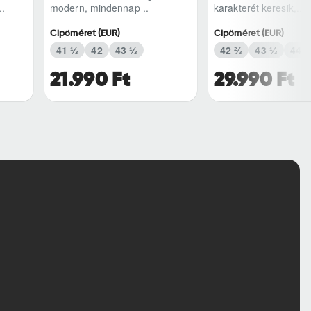
..
modern, mindennap ..
karakterét keresik,..
Cipőméret (EUR)
Cipőméret (EUR)
41 ⅓
42
43 ⅓
42 ⅔
43 ⅓
44
21.990 Ft
29.990 Ft