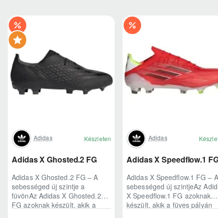
Adidas
Adidas
Készleten
Készle
Adidas X Ghosted.2 FG
Adidas X Speedflow.1 F
Adidas X Ghosted.2 FG – A
Adidas X Speedflow.1 FG – 
sebességed új szintje a
sebességed új szintjeAz Adi
füvönAz Adidas X Ghosted.2
X Speedflow.1 FG azoknak
FG azoknak készült, akik a
készült, akik a füves pályán
mérkőzés legélesebb
nem csak futnak, hanem