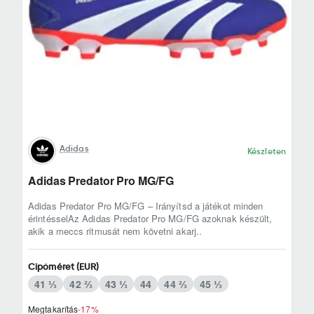
Adidas
Készleten
Adidas Predator Pro MG/FG
Adidas Predator Pro MG/FG – Irányítsd a játékot minden
érintésselAz Adidas Predator Pro MG/FG azoknak készült,
akik a meccs ritmusát nem követni akarj..
Cipőméret (EUR)
41 ⅓
42 ⅔
43 ⅓
44
44 ⅔
45 ⅓
Megtakarítás
-17%