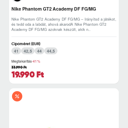
Nike Phantom GT2 Academy DF FG/MG
Nike Phantom GT2 Academy DF FG/MG – Irányítsd a játékot,
és tedd oda a labdát, ahová akarodA Nike Phantom GT2
Academy DF FG/MG azoknak készült, akik n..
Cipőméret (EUR)
41
42,5
44
44,5
Megtakarítás
-41%
33.990 Ft
19.990 Ft