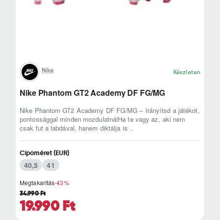
Nike
Készleten
Nike Phantom GT2 Academy DF FG/MG
Nike Phantom GT2 Academy DF FG/MG – Irányítsd a játékot,
pontossággal minden mozdulatnálHa te vagy az, aki nem
csak fut a labdával, hanem diktálja is ..
Cipőméret (EUR)
40,5
41
Megtakarítás
-43%
34.990 Ft
19.990 Ft