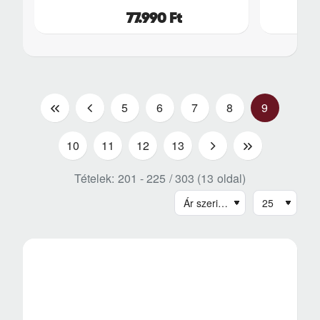
77.990 Ft
|
<
5
6
7
8
9
<
10
11
12
13
>
>|
Tételek: 201 - 225 / 303 (13 oldal)