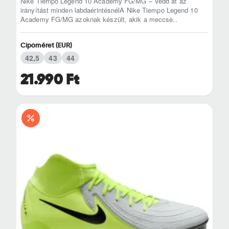
Nike Tiempo Legend 10 Academy FG/MG – Vedd át az
irányítást minden labdaérintésnélA Nike Tiempo Legend 10
Academy FG/MG azoknak készült, akik a meccse..
Cipőméret (EUR)
42,5
43
44
21.990 Ft