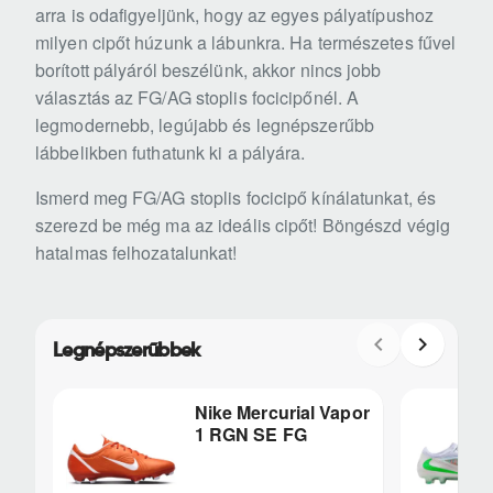
arra is odafigyeljünk, hogy az egyes pályatípushoz
milyen cipőt húzunk a lábunkra. Ha természetes fűvel
borított pályáról beszélünk, akkor nincs jobb
választás az FG/AG stoplis focicipőnél. A
legmodernebb, legújabb és legnépszerűbb
lábbelikben futhatunk ki a pályára.
Ismerd meg FG/AG stoplis focicipő kínálatunkat, és
szerezd be még ma az ideális cipőt! Böngészd végig
hatalmas felhozatalunkat!
Legnépszerűbbek
Nike Mercurial Vapor
1 RGN SE FG