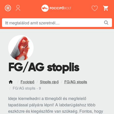
Itt
megtalálod
amit
szeretnél....
FG/AG stoplis
Focicipő
Stoplis cipő
FG/AG stoplis
h
FG/AG stoplis - 9
o
m
Ideje kiemelkedni a tömegből és megfelelő
e
tapadással pályára lépni! A labdarúgáshoz több
eszközre és kiegészítőre van szükség. Fontos, hogy