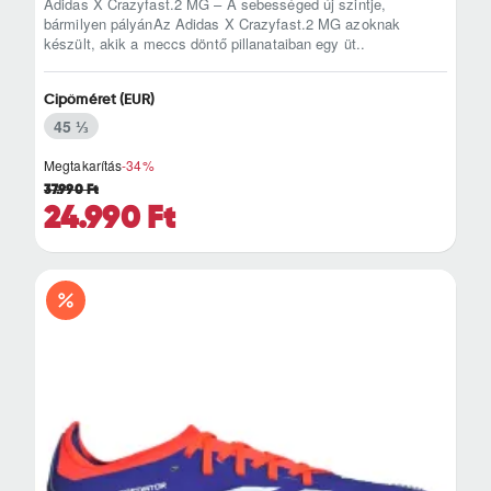
Adidas X Crazyfast.2 MG – A sebességed új szintje,
bármilyen pályánAz Adidas X Crazyfast.2 MG azoknak
készült, akik a meccs döntő pillanataiban egy üt..
Cipőméret (EUR)
45 ⅓
Megtakarítás
-34%
37.990 Ft
24.990 Ft