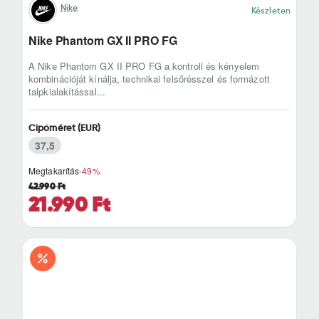
Nike
Készleten
Nike Phantom GX II PRO FG
A Nike Phantom GX II PRO FG a kontroll és kényelem
kombinációját kínálja, technikai felsőrésszel és formázott
talpkialakítással...
Cipőméret (EUR)
37,5
Megtakarítás
-49%
42.990 Ft
21.990 Ft