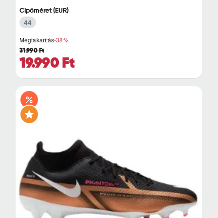
Cipőméret (EUR)
44
Megtakarítás
-38%
31.990 Ft
19.990 Ft