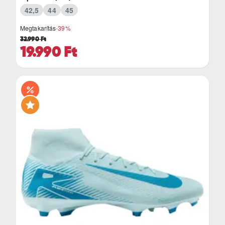
42,5
44
45
Megtakarítás
-39%
32.990 Ft
19.990 Ft