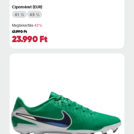
Cipőméret (EUR)
41 ⅓
45 ⅓
Megtakarítás
-43%
41.990 Ft
23.990 Ft