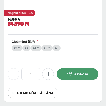
m
e
Megtakarítás
-15%
64.990 Ft
54.990 Ft
Cipőméret (EUR)
43 ⅓
44
44 ⅔
45 ⅓
46
KOSÁRBA
ADIDAS MÉRETTÁBLÁZAT