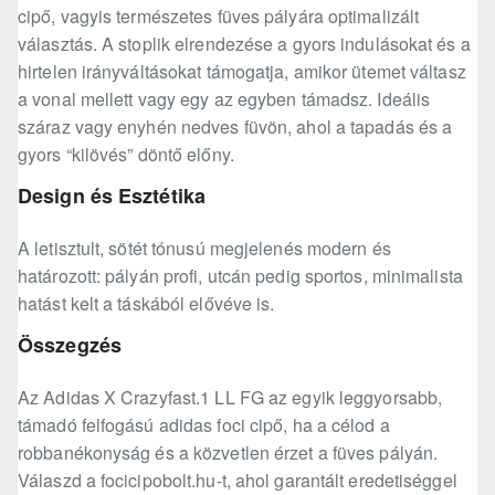
cipő, vagyis természetes füves pályára optimalizált
választás. A stoplik elrendezése a gyors indulásokat és a
hirtelen irányváltásokat támogatja, amikor ütemet váltasz
a vonal mellett vagy egy az egyben támadsz. Ideális
száraz vagy enyhén nedves füvön, ahol a tapadás és a
gyors “kilövés” döntő előny.
Design és Esztétika
A letisztult, sötét tónusú megjelenés modern és
határozott: pályán profi, utcán pedig sportos, minimalista
hatást kelt a táskából elővéve is.
Összegzés
Az Adidas X Crazyfast.1 LL FG az egyik leggyorsabb,
támadó felfogású adidas foci cipő, ha a célod a
robbanékonyság és a közvetlen érzet a füves pályán.
Válaszd a focicipobolt.hu-t, ahol garantált eredetiséggel