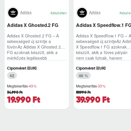
Adidas
Adidas
Készleten
Készle
Adidas X Ghosted.2 FG
Adidas X Speedflow.1 F
Adidas X Ghosted.2 FG – A
Adidas X Speedflow.1 FG – 
sebességed új szintje a
sebességed új szintjeAz Adi
füvönAz Adidas X Ghosted.2
X Speedflow.1 FG azoknak
FG azoknak készült, akik a
készült, akik a füves pályán
mérkőzés legélesebb
nem csak futnak, hanem
pillanataiban is azonnal r..
ritmust diktál..
Cipőméret (EUR)
Cipőméret (EUR)
42
46 ⅔
Megtakarítás
-43%
Megtakarítás
-33%
34.990 Ft
59.990 Ft
19.990 Ft
39.990 Ft