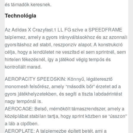
és támadók keresnek.
Technológia
Az Adidas X Crazyfast.1 LL FG szíve a SPEEDFRAME
talplemez, amely a gyors irányváltásokhoz és az azonnali
gyorsításhoz ad stabil, reszponzív alapot. A konstrukció
célja, hogy a lendületet ne veszítsd el sem sprintnél, sem
hirtelen fékezésnél, így a játékod végig tempós és
kontrollált marad.
AEROPACITY SPEEDSKIN: Könnyű, légáteresztő
monomesh felsőrész, amely “második bőr” érzetet ad a
gyors játékhelyzetekben, és segíti a tiszta labdaérintést
nagy tempónál is.
AEROCAGE: Belső, mérnökölt támaszrendszer, amely a
középlábat stabilan tartja, hogy sprint közben se “ússzon”
a láb a cipőben.
AEROPLATE: A talplemezbe épített betét, ami a