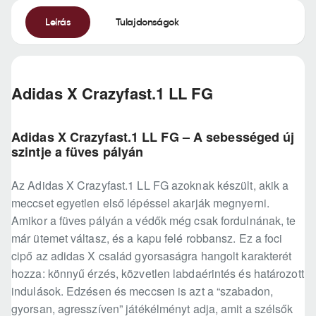
Leírás
Tulajdonságok
Adidas X Crazyfast.1 LL FG
Adidas X Crazyfast.1 LL FG – A sebességed új
szintje a füves pályán
Az Adidas X Crazyfast.1 LL FG azoknak készült, akik a
meccset egyetlen első lépéssel akarják megnyerni.
Amikor a füves pályán a védők még csak fordulnának, te
már ütemet váltasz, és a kapu felé robbansz. Ez a foci
cipő az adidas X család gyorsaságra hangolt karakterét
hozza: könnyű érzés, közvetlen labdaérintés és határozott
indulások. Edzésen és meccsen is azt a “szabadon,
gyorsan, agresszíven” játékélményt adja, amit a szélsők