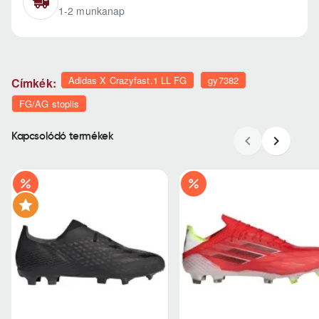
1-2 munkanap
Adidas X Crazyfast.1 LL FG
gy7382
Címkék:
FG/AG stoplis
Kapcsolódó termékek