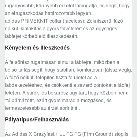
ruganyosabb, könnyebb érzetet támogatja, és segít, hogy
az elrugaszkodás határozottabb legyen.
adidas PRIMEKNIT collar (laceless): Zokniszerű, fűző
nélküli kialakítás a gyors felvételért és az egységes,
lábfejet körbeölelő illeszkedésért.
Kényelem és Illeszkedés
A felsőrész rugalmasan simul a lábfejre, miközben a
belső tartás segít, hogy stabilan, komfortosan játssz végig.
A fűző nélküli felépítés tiszta felületet ad a
labdakezeléshez, és csökkenti a zavaró pontokat a lábfej
tetején. A sarok- és bokarész úgy tart, hogy közben nem
“túlpárnázott”, ezért gyors marad a mozgásod, és
természetesebb az érzet sprintnél.
Pályatípus/Felhasználás
Az Adidas X Crazyfast.1 LL FG FG (Firm Ground) stoplis