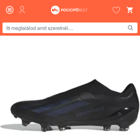
Itt
megtalálod
amit
szeretnél....