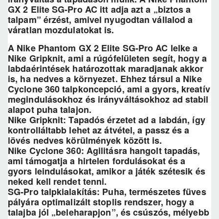
GX 2 Elite SG-Pro AC itt adja azt a „biztos a
talpam” érzést, amivel nyugodtan vállalod a
váratlan mozdulatokat is.
A Nike Phantom GX 2 Elite SG-Pro AC lelke a
Nike Gripknit, ami a rúgófelületen segít, hogy a
labdaérintések határozottak maradjanak akkor
is, ha nedves a környezet. Ehhez társul a Nike
Cyclone 360 talpkoncepció, ami a gyors, kreatív
megindulásokhoz és irányváltásokhoz ad stabil
alapot puha talajon.
Nike Gripknit: Tapadós érzetet ad a labdán, így
kontrolláltabb lehet az átvétel, a passz és a
lövés nedves körülmények között is.
Nike Cyclone 360: Agilitásra hangolt tapadás,
ami támogatja a hirtelen fordulásokat és a
gyors leindulásokat, amikor a játék szétesik és
neked kell rendet tenni.
SG-Pro talpkialakítás: Puha, természetes füves
pályára optimalizált stoplis rendszer, hogy a
talajba jól „beleharapjon”, és csúszós, mélyebb