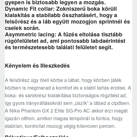
gyepen is biztosabb legyen a mozgás.
Dynamic Fit collar: Zokniszerű boka körüli
kialakítás a stabilabb összhatásért, hogy a
felsőrész és a láb együtt mozogjon sprintnél és
cselek során.
Asymmetric lacing: A fűzés eltolása tisztább
rúgófelületet ad, ami pontosabb labdaérintést
és természetesebb találati felületet segít.
Kényelem és Illeszkedés
A felsőrész úgy öleli körbe a lábat, hogy közben játék
közben is megmarad a komfort és a stabil tartás érzése. A
boka- és sarokrész kialakítása biztonságos rögzítést ad,
így gyors irányváltásoknál sem „úszik” a lábad a cipőben.
A Nike Phantom GX 2 Elite SG-Pro AC akkor érzi magát
igazán otthon, amikor magas tempónál is fontos, hogy
stabilan, kontrollal mozogj végig kilencven percen.