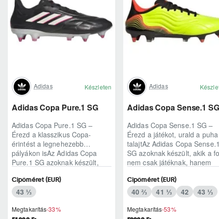
Adidas
Adidas
Készleten
Készle
Adidas Copa Pure.1 SG
Adidas Copa Sense.1 S
Adidas Copa Pure.1 SG –
Adidas Copa Sense.1 SG –
Érezd a klasszikus Copa-
Érezd a játékot, urald a puha
érintést a legnehezebb
talajtAz Adidas Copa Sense.
pályákon isAz Adidas Copa
SG azoknak készült, akik a fo
Pure.1 SG azoknak készült,
nem csak játéknak, hanem
akik esőben, felázott füvö..
finom ér..
Cipőméret (EUR)
Cipőméret (EUR)
43 ⅓
40 ⅔
41 ⅓
42
43 ⅓
Megtakarítás
-33%
Megtakarítás
-53%