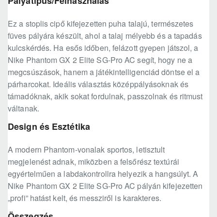
Pályatípus/Felhasználás
Ez a stoplis cipő kifejezetten puha talajú, természetes
füves pályára készült, ahol a talaj mélyebb és a tapadás
kulcskérdés. Ha esős időben, felázott gyepen játszol, a
Nike Phantom GX 2 Elite SG-Pro AC segít, hogy ne a
megcsúszások, hanem a játékintelligenciád döntse el a
párharcokat. Ideális választás középpályásoknak és
támadóknak, akik sokat fordulnak, passzolnak és ritmust
váltanak.
Design és Esztétika
A modern Phantom-vonalak sportos, letisztult
megjelenést adnak, miközben a felsőrész textúrái
egyértelműen a labdakontrollra helyezik a hangsúlyt. A
Nike Phantom GX 2 Elite SG-Pro AC pályán kifejezetten
„profi” hatást kelt, és messziről is karakteres.
Összegzés