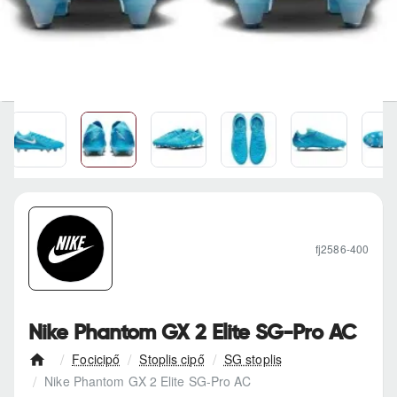
fj2586-400
Nike Phantom GX 2 Elite SG-Pro AC
Focicipő
Stoplis cipő
SG stoplis
h
Nike Phantom GX 2 Elite SG-Pro AC
o