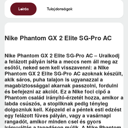
Leírás
Tulajdonságok
Nike Phantom GX 2 Elite SG-Pro AC
Nike Phantom GX 2 Elite SG-Pro AC – Uralkodj
a felázott pályán isHa a meccs nem áll meg az
esőtől, neked sem kell visszavenni: a Nike
Phantom GX 2 Elite SG-Pro AC azoknak készült,
akik sáros, puha talajon is ugyanazzal a
magabiztossággal akarnak passzolni, fordulni
és befejezni az akciót. Ez a Nike foci cipő a
Phantom család irányító-érzetét hozza, amikor a
labda csúszós, a stopliknak pedig tényleg
dolgozniuk kell. Képzeld el a péntek esti edzést
egy felázott füves pályán, vagy a vasárnapi
rangadót, amikor minden csel és gyors
irányváltás a tapadáson múlik. A Nike Phantom