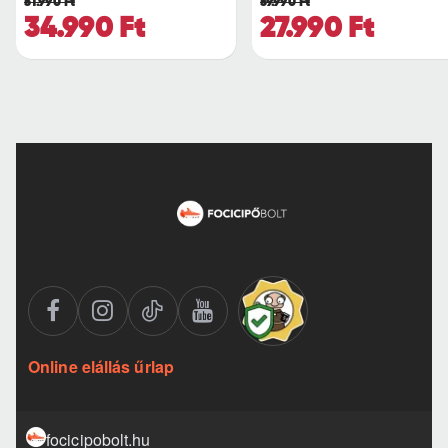
51.990 Ft
59.990 Ft
34.990 Ft
27.990 Ft
Online elállás űrlap
focicipobolt.hu