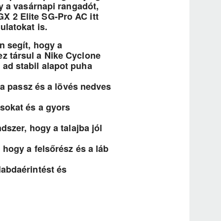
gy a vasárnapi rangadót,
X 2 Elite SG-Pro AC itt
ulatokat is.
n segít, hogy a
z társul a Nike Cyclone
 ad stabil alapot puha
, a passz és a lövés nedves
ásokat és a gyors
dszer, hogy a talajba jól
 hogy a felsőrész és a láb
labdaérintést és