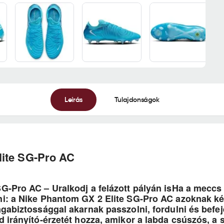
Leírás
Tulajdonságok
lite SG-Pro AC
G-Pro AC – Uralkodj a felázott pályán isHa a meccs 
i: a Nike Phantom GX 2 Elite SG-Pro AC azoknak kés
gabiztossággal akarnak passzolni, fordulni és befeje
d irányító-érzetét hozza, amikor a labda csúszós, a 