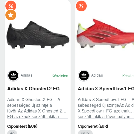
Adidas
Adidas
Készleten
Készle
Adidas X Ghosted.2 FG
Adidas X Speedflow.1 F
Adidas X Ghosted.2 FG – A
Adidas X Speedflow.1 FG – 
sebességed új szintje a
sebességed új szintjeAz Adi
füvönAz Adidas X Ghosted.2
X Speedflow.1 FG azoknak
FG azoknak készült, akik a
készült, akik a füves pályán
mérkőzés legélesebb
nem csak futnak, hanem
Cipőméret (EUR)
Cipőméret (EUR)
pillanataiban is azonnal r..
ritmust diktál..
42
46 ⅔