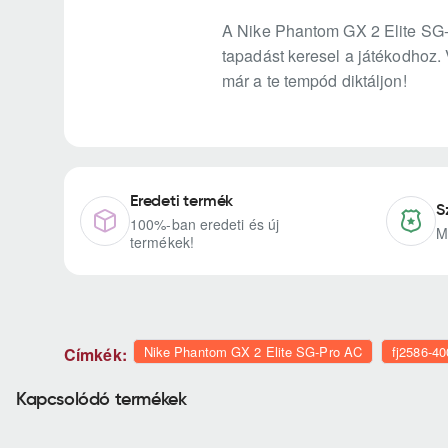
A Nike Phantom GX 2 Elite SG-Pr
tapadást keresel a játékodhoz. 
már a te tempód diktáljon!
Eredeti termék
S
100%-ban eredeti és új
M
termékek!
Nike Phantom GX 2 Elite SG-Pro AC
fj2586-40
Címkék:
Kapcsolódó termékek