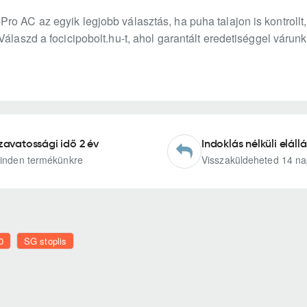
o AC az egyik legjobb választás, ha puha talajon is kontrollt,
Válaszd a focicipobolt.hu-t, ahol garantált eredetiséggel váru
zavatossági idő 2 év
Indoklás nélküli elállá
inden termékünkre
Visszaküldeheted 14 na
0
SG stoplis