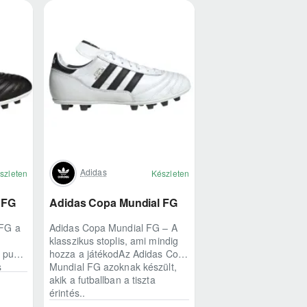
Adidas
szleten
Készleten
 FG
Adidas Copa Mundial FG
 FG a
Adidas Copa Mundial FG – A
klasszikus stoplis, ami mindig
A puha
hozza a játékodAz Adidas Copa
s
Mundial FG azoknak készült,
akik a futballban a tiszta
érintés..