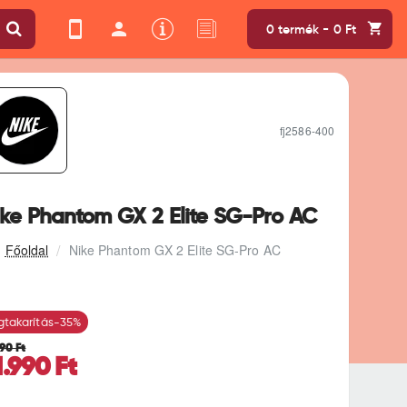
0 termék - 0 Ft
fj2586-400
ike Phantom GX 2 Elite SG-Pro AC
Nike Phantom GX 2 Elite SG-Pro AC
takarítás
-35%
990 Ft
1.990 Ft