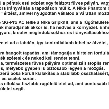
l a péntek esti edzést egy felázott füves pályán, va
rs irányváltás a tapadáson múlik. A Nike Phantom G
m” érzést, amivel nyugodtan vállalod a váratlan mozd
 SG-Pro AC lelke a Nike Gripknit, ami a rúgófelülete
ak maradjanak akkor is, ha nedves a környezet. Ehhe
gyors, kreatív megindulásokhoz és irányváltásokhoz
etet ad a labdán, így kontrolláltabb lehet az átvétel
ra hangolt tapadás, ami támogatja a hirtelen fordul
ték szétesik és neked kell rendet tenni.
a, természetes füves pályára optimalizált stoplis ren
ós, mélyebb gyepen is biztosabb legyen a mozgás.
zerű boka körüli kialakítás a stabilabb összhatásért,
 és cselek során.
s eltolása tisztább rúgófelületet ad, ami pontosabb 
ületet segít.