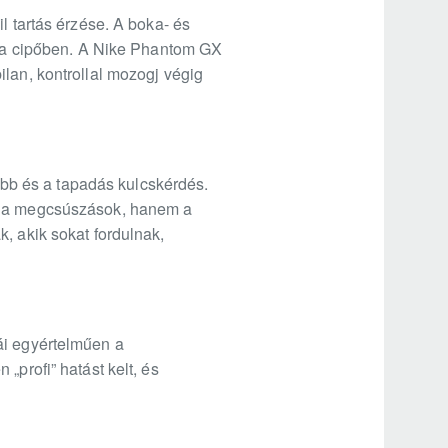
l tartás érzése. A boka- és
ad a cipőben. A Nike Phantom GX
ilan, kontrollal mozogj végig
yebb és a tapadás kulcskérdés.
ne a megcsúszások, hanem a
, akik sokat fordulnak,
ái egyértelműen a
„profi” hatást kelt, és