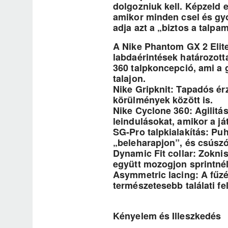
dolgozniuk kell. Képzeld e
amikor minden csel és gyo
adja azt a „biztos a talpa
A Nike Phantom GX 2 Elite
labdaérintések határozott
360 talpkoncepció, ami a 
talajon.
Nike Gripknit: Tapadós érz
körülmények között is.
Nike Cyclone 360: Agilitás
leindulásokat, amikor a já
SG-Pro talpkialakítás: Puh
„beleharapjon”, és csúsz
Dynamic Fit collar: Zoknis
együtt mozogjon sprintnél
Asymmetric lacing: A fűzé
természetesebb találati fel
Kényelem és Illeszkedés