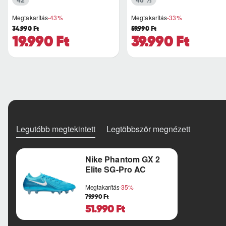
Megtakarítás
-43%
Megtakarítás
-33%
34.990 Ft
59.990 Ft
19.990 Ft
39.990 Ft
Legutóbb megtekintett
Legtöbbször megnézett
Nike Phantom GX 2
Elite SG-Pro AC
Megtakarítás
-35%
79.990 Ft
51.990 Ft