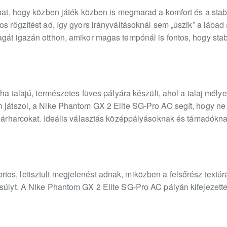
ábat, hogy közben játék közben is megmarad a komfort és a stabi
os rögzítést ad, így gyors irányváltásoknál sem „úszik” a láb
gát igazán otthon, amikor magas tempónál is fontos, hogy stab
uha talajú, természetes füves pályára készült, ahol a talaj mél
en játszol, a Nike Phantom GX 2 Elite SG-Pro AC segít, hogy 
 párharcokat. Ideális választás középpályásoknak és támadóknak
os, letisztult megjelenést adnak, miközben a felsőrész textúr
súlyt. A Nike Phantom GX 2 Elite SG-Pro AC pályán kifejezetten 