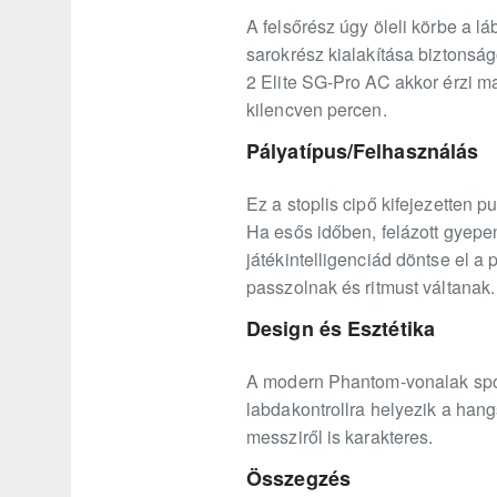
A felsőrész úgy öleli körbe a l
sarokrész kialakítása biztonság
2 Elite SG-Pro AC akkor érzi ma
kilencven percen.
Pályatípus/Felhasználás
Ez a stoplis cipő kifejezetten p
Ha esős időben, felázott gyep
játékintelligenciád döntse el a
passzolnak és ritmust váltanak.
Design és Esztétika
A modern Phantom-vonalak sport
labdakontrollra helyezik a hang
messziről is karakteres.
Összegzés