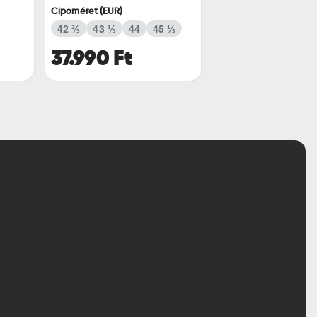
Cipőméret (EUR)
42 ⅔
43 ⅓
44
45 ⅓
37.990 Ft