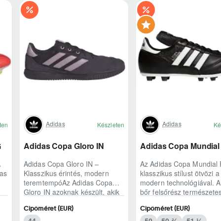
Adidas
Adidas
ten
Készleten
Ké
G
Adidas Copa Gloro IN
Adidas Copa Mundial
A
Adidas Copa Gloro IN –
Az Adidas Copa Mundial
das
Klasszikus érintés, modern
klasszikus stílust ötvözi a
teremtempóAz Adidas Copa
modern technológiával. 
Gloro IN azoknak készült, akik
bőr felsőrész természete
a teremben is ragaszkodnak a
labdaérintést biztosít.
Cipőméret (EUR)
Cipőméret (EUR)
természetes lab..
Könnyített kia..
44
50
50 ⅔
51 ⅓