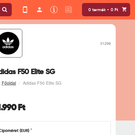
0 termék - 0 Ft
if1296
idas F50 Elite SG
Adidas F50 Elite SG
1.990 Ft
Cipőméret (EUR)