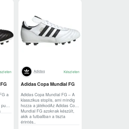
Adidas
szleten
Készleten
 FG
Adidas Copa Mundial FG
 FG a
Adidas Copa Mundial FG – A
klasszikus stoplis, ami mindig
A puha
hozza a játékodAz Adidas Copa
s
Mundial FG azoknak készült,
akik a futballban a tiszta
érintés..