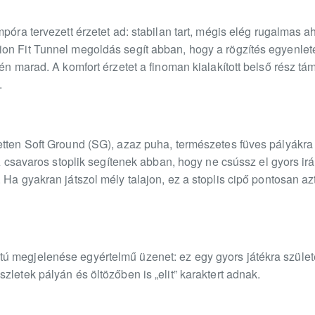
mpóra tervezett érzetet ad: stabilan tart, mégis elég rugalmas
on Fit Tunnel megoldás segít abban, hogy a rögzítés egyenletes
yén marad. A komfort érzetet a finoman kialakított belső rész 
.
tten Soft Ground (SG), azaz puha, természetes füves pályákra k
. A csavaros stoplik segítenek abban, hogy ne csússz el gyors ir
Ha gyakran játszol mély talajon, ez a stoplis cipő pontosan azt
 megjelenése egyértelmű üzenet: ez egy gyors játékra született
zletek pályán és öltözőben is „elit” karaktert adnak.