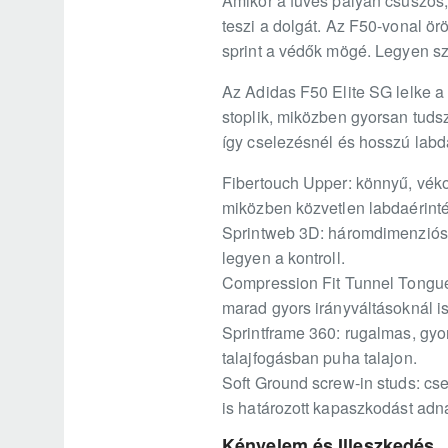
Amikor a füves pályán csúszós, f
teszi a dolgát. Az F50-vonal ör
sprint a védők mögé. Legyen szó
Az Adidas F50 Elite SG lelke a 
stoplik, miközben gyorsan tudsz
így cselezésnél és hosszú labdá
Fibertouch Upper: könnyű, véko
miközben közvetlen labdaérintés
Sprintweb 3D: háromdimenziós t
legyen a kontroll.
Compression Fit Tunnel Tongue: 
marad gyors irányváltásoknál is
Sprintframe 360: rugalmas, gyo
talajfogásban puha talajon.
Soft Ground screw-in studs: cse
is határozott kapaszkodást adn
Kényelem és Illeszkedés