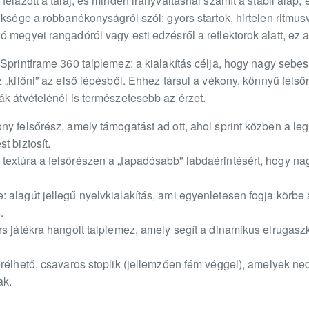
elázott a talaj, és minden irányváltásnál számít a stabil alap,
öksége a robbanékonyságról szól: gyors startok, hirtelen ritmus
 megyei rangadóról vagy esti edzésről a reflektorok alatt, ez a
Sprintframe 360 talplemez: a kialakítás célja, hogy nagy sebes
 „kilőni” az első lépésből. Ehhez társul a vékony, könnyű felső
k átvételénél is természetesebb az érzet.
ny felsőrész, amely támogatást ad ott, ahol sprint közben a le
t biztosít.
extúra a felsőrészen a „tapadósabb” labdaérintésért, hogy na
alagút jellegű nyelvkialakítás, ami egyenletesen fogja körbe a 
.
rs játékra hangolt talplemez, amely segít a dinamikus elrugas
rélhető, csavaros stoplik (jellemzően fém véggel), amelyek ned
ak.