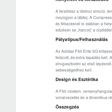
A felsőrész a lábhoz simuló, te
mozogjon a lábfej. A Compressi
és fékezésnél is stabilan a hel
edzésen se „harcolj” a cipőddel
Pályatípus/Felhasználás
Az Adidas F50 Elite SG kifejeze
felázott, és extra tapadás kell
elrugaszkodni az első lépésnél. 
sebességedhez kell.
Design és Esztétika
A F50 modern, versenyhangulatú
vonalvezetés és a dinamikus rés
Összegzés