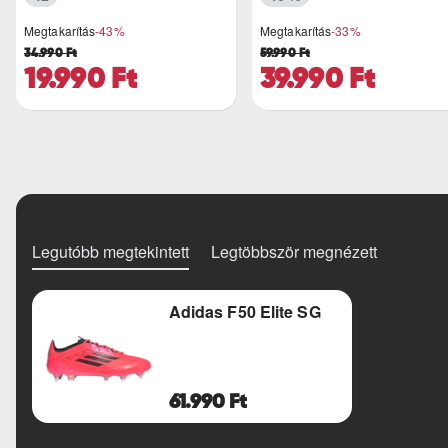
Megtakarítás
-43%
Megtakarítás
-33%
34.990 Ft
59.990 Ft
19.990 Ft
39.990 Ft
Legutóbb megtekintett
Legtöbbször megnézett
Adidas F50 Elite SG
61.990 Ft