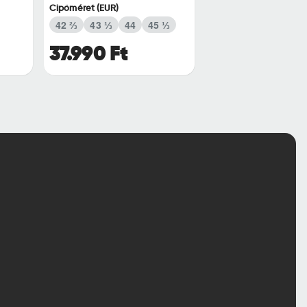
Cipőméret (EUR)
42 ⅔
43 ⅓
44
45 ⅓
37.990 Ft