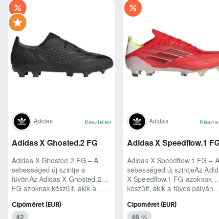
Adidas
Adidas
Készleten
Készle
Adidas X Ghosted.2 FG
Adidas X Speedflow.1 F
Adidas X Ghosted.2 FG – A
Adidas X Speedflow.1 FG – 
sebességed új szintje a
sebességed új szintjeAz Adi
füvönAz Adidas X Ghosted.2
X Speedflow.1 FG azoknak
FG azoknak készült, akik a
készült, akik a füves pályán
mérkőzés legélesebb
nem csak futnak, hanem
Cipőméret (EUR)
Cipőméret (EUR)
pillanataiban is azonnal r..
ritmust diktál..
42
46 ⅔