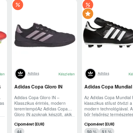
Adidas
Adidas
ten
Készleten
Ké
G
Adidas Copa Gloro IN
Adidas Copa Mundial
A
Adidas Copa Gloro IN –
Az Adidas Copa Mundial
das
Klasszikus érintés, modern
klasszikus stílust ötvözi a
teremtempóAz Adidas Copa
modern technológiával. 
Gloro IN azoknak készült, akik
bőr felsőrész természete
a teremben is ragaszkodnak a
labdaérintést biztosít.
Cipőméret (EUR)
Cipőméret (EUR)
természetes lab..
Könnyített kia..
44
50 ⅔
51 ⅓