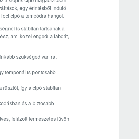
 ez a stoplis cipő magabiztosan
váltások, egy érintésből induló
 foci cipő a tempódra hangol.
ségnél is stabilan tartsanak a
rész, ami közel engedi a labdát,
ginkább szükséged van rá,
gy tempónál is pontosabb
rüsztöt, így a cipő stabilan
zkodásban és a biztosabb
ves, felázott természetes füvön