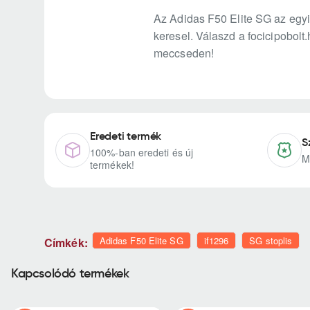
Az Adidas F50 Elite SG az egyi
keresel. Válaszd a focicipobolt
meccseden!
Eredeti termék
S
100%-ban eredeti és új
M
termékek!
Adidas F50 Elite SG
if1296
SG stoplis
Címkék:
Kapcsolódó termékek