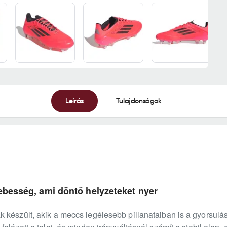
Leírás
Tulajdonságok
ebesség, ami döntő helyzeteket nyer
 készült, akik a meccs legélesebb pillanataiban is a gyorsulás