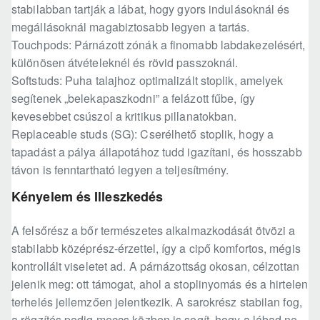
stabilabban tartják a lábat, hogy gyors indulásoknál és
megállásoknál magabiztosabb legyen a tartás.
Touchpods: Párnázott zónák a finomabb labdakezelésért,
különösen átvételeknél és rövid passzoknál.
Softstuds: Puha talajhoz optimalizált stoplik, amelyek
segítenek „belekapaszkodni” a felázott fűbe, így
kevesebbet csúszol a kritikus pillanatokban.
Replaceable studs (SG): Cserélhető stoplik, hogy a
tapadást a pálya állapotához tudd igazítani, és hosszabb
távon is fenntartható legyen a teljesítmény.
Kényelem és Illeszkedés
A felsőrész a bőr természetes alkalmazkodását ötvözi a
stabilabb középrész-érzettel, így a cipő komfortos, mégis
kontrollált viseletet ad. A párnázottság okosan, célzottan
jelenik meg: ott támogat, ahol a stoplinyomás és a hirtelen
terhelés jellemzően jelentkezik. A sarokrész stabilan fog,
a rögzítés pedig meccs közben is segít, hogy a lábad ne