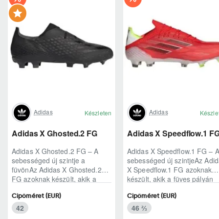
Adidas
Adidas
Készleten
Készle
Adidas X Ghosted.2 FG
Adidas X Speedflow.1 F
Adidas X Ghosted.2 FG – A
Adidas X Speedflow.1 FG – 
sebességed új szintje a
sebességed új szintjeAz Adi
füvönAz Adidas X Ghosted.2
X Speedflow.1 FG azoknak
FG azoknak készült, akik a
készült, akik a füves pályán
mérkőzés legélesebb
nem csak futnak, hanem
Cipőméret (EUR)
Cipőméret (EUR)
pillanataiban is azonnal r..
ritmust diktál..
42
46 ⅔