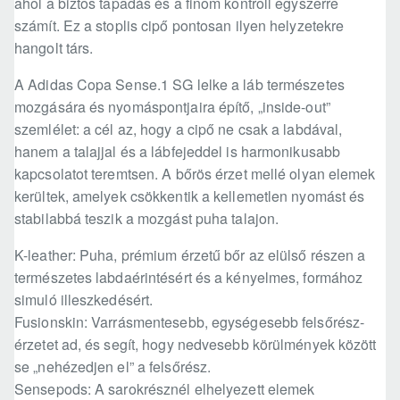
ahol a biztos tapadás és a finom kontroll egyszerre
számít. Ez a stoplis cipő pontosan ilyen helyzetekre
hangolt társ.
A Adidas Copa Sense.1 SG lelke a láb természetes
mozgására és nyomáspontjaira építő, „inside-out”
szemlélet: a cél az, hogy a cipő ne csak a labdával,
hanem a talajjal és a lábfejeddel is harmonikusabb
kapcsolatot teremtsen. A bőrös érzet mellé olyan elemek
kerültek, amelyek csökkentik a kellemetlen nyomást és
stabilabbá teszik a mozgást puha talajon.
K-leather: Puha, prémium érzetű bőr az elülső részen a
természetes labdaérintésért és a kényelmes, formához
simuló illeszkedésért.
Fusionskin: Varrásmentesebb, egységesebb felsőrész-
érzetet ad, és segít, hogy nedvesebb körülmények között
se „nehézedjen el” a felsőrész.
Sensepods: A sarokrésznél elhelyezett elemek