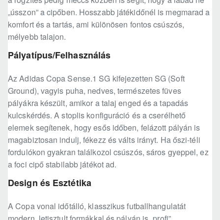
„ússzon” a cipőben. Hosszabb játékidőnél is megmarad a
komfort és a tartás, ami különösen fontos csúszós,
mélyebb talajon.
Pályatípus/Felhasználás
Az Adidas Copa Sense.1 SG kifejezetten SG (Soft
Ground), vagyis puha, nedves, természetes füves
pályákra készült, amikor a talaj enged és a tapadás
kulcskérdés. A stoplis konfiguráció és a cserélhető
elemek segítenek, hogy esős időben, felázott pályán is
magabiztosan indulj, fékezz és válts irányt. Ha őszi-téli
fordulókon gyakran találkozol csúszós, sáros gyeppel, ez
a foci cipő stabilabb játékot ad.
Design és Esztétika
A Copa vonal időtálló, klasszikus futballhangulatát
modern, letisztult formákkal és pályán is „profi”