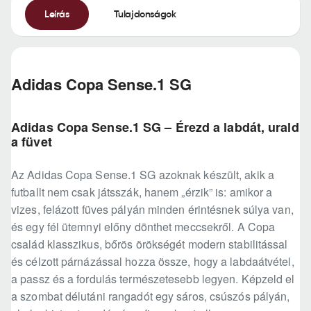
Leírás
Tulajdonságok
Adidas Copa Sense.1 SG
Adidas Copa Sense.1 SG – Érezd a labdát, urald
a füvet
Az Adidas Copa Sense.1 SG azoknak készült, akik a
futballt nem csak játsszák, hanem „érzik” is: amikor a
vizes, felázott füves pályán minden érintésnek súlya van,
és egy fél ütemnyi előny dönthet meccsekről. A Copa
család klasszikus, bőrös örökségét modern stabilitással
és célzott párnázással hozza össze, hogy a labdaátvétel,
a passz és a fordulás természetesebb legyen. Képzeld el
a szombat délutáni rangadót egy sáros, csúszós pályán,