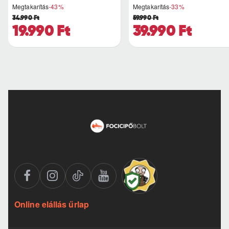
Megtakarítás
-43%
Megtakarítás
-33%
34.990 Ft
59.990 Ft
19.990 Ft
39.990 Ft
Online elállás űrlap