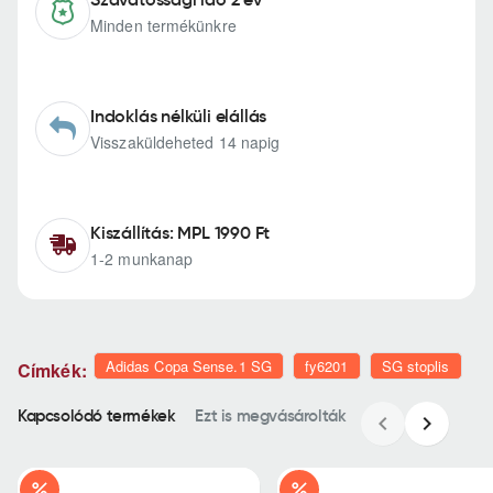
Minden termékünkre
Indoklás nélküli elállás
Visszaküldeheted 14 napig
Kiszállítás: MPL 1990 Ft
1-2 munkanap
Adidas Copa Sense.1 SG
fy6201
SG stoplis
Címkék:
Kapcsolódó termékek
Ezt is megvásárolták