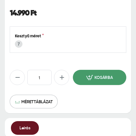
o
m
14.990 Ft
e
Kesztyű méret
7
KOSÁRBA
MÉRETTÁBLÁZAT
Leírás