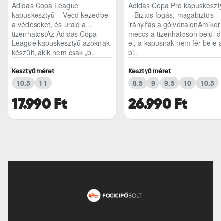
Adidas Copa League
Adidas Copa Pro kapuskeszt
kapuskesztyű – Vedd kezedbe
– Biztos fogás, magabiztos
a védéseket, és urald a
irányítás a gólvonalonAmikor
tizenhatostAz Adidas Copa
meccs a tizenhatoson belül d
League kapuskesztyű azoknak
el, a kapusnak nem fér bele 
készült, akik nem csak „b..
bi..
Kesztyű méret
Kesztyű méret
10.5
11
8.5
9
9.5
10
10.5
17.990 Ft
26.990 Ft