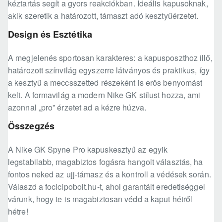
kéztartás segít a gyors reakciókban. Ideális kapusoknak,
akik szeretik a határozott, támaszt adó kesztyűérzetet.
Design és Esztétika
A megjelenés sportosan karakteres: a kapusposzthoz illő,
határozott színvilág egyszerre látványos és praktikus, így
a kesztyű a meccsszetted részeként is erős benyomást
kelt. A formavilág a modern Nike GK stílust hozza, ami
azonnal „pro” érzetet ad a kézre húzva.
Összegzés
A Nike GK Spyne Pro kapuskesztyű az egyik
legstabilabb, magabiztos fogásra hangolt választás, ha
fontos neked az ujj-támasz és a kontroll a védések során.
Válaszd a focicipobolt.hu-t, ahol garantált eredetiséggel
várunk, hogy te is magabiztosan védd a kaput hétről
hétre!