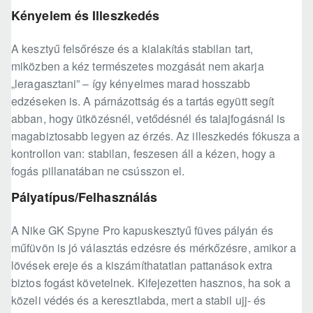
Kényelem és Illeszkedés
A kesztyű felsőrésze és a kialakítás stabilan tart,
miközben a kéz természetes mozgását nem akarja
„leragasztani” – így kényelmes marad hosszabb
edzéseken is. A párnázottság és a tartás együtt segít
abban, hogy ütközésnél, vetődésnél és talajfogásnál is
magabiztosabb legyen az érzés. Az illeszkedés fókusza a
kontrollon van: stabilan, feszesen áll a kézen, hogy a
fogás pillanatában ne csússzon el.
Pályatípus/Felhasználás
A Nike GK Spyne Pro kapuskesztyű füves pályán és
műfüvön is jó választás edzésre és mérkőzésre, amikor a
lövések ereje és a kiszámíthatatlan pattanások extra
biztos fogást követelnek. Kifejezetten hasznos, ha sok a
közeli védés és a keresztlabda, mert a stabil ujj- és