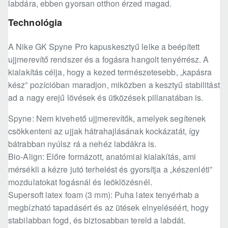
labdára, ebben gyorsan otthon érzed magad.
Technológia
A Nike GK Spyne Pro kapuskesztyű lelke a beépített
ujjmerevítő rendszer és a fogásra hangolt tenyérrész. A
kialakítás célja, hogy a kezed természetesebb, „kapásra
kész” pozícióban maradjon, miközben a kesztyű stabilitást
ad a nagy erejű lövések és ütközések pillanatában is.
Spyne: Nem kivehető ujjmerevítők, amelyek segítenek
csökkenteni az ujjak hátrahajlásának kockázatát, így
bátrabban nyúlsz rá a nehéz labdákra is.
Bio-Align: Előre formázott, anatómiai kialakítás, ami
mérsékli a kézre jutó terhelést és gyorsítja a „készenléti”
mozdulatokat fogásnál és leöklözésnél.
Supersoft latex foam (3 mm): Puha latex tenyérhab a
megbízható tapadásért és az ütések elnyeléséért, hogy
stabilabban fogd, és biztosabban tereld a labdát.