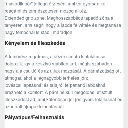
“második bőr” jellegű érzésért, amikor gyorsan kell
reagálni és természetesen mozog a kéz.
Extended grip zone: Meghosszabbított tapadó zóna a
tenyéren, ami segít, hogy a labda felvétele és megtartása
nagy tempónál is stabil maradjon.
Kényelem és Illeszkedés
A felsőrész rugalmas, a kézre simuló kialakítással
dolgozik, így a kesztyű stabilan tart, mégis szabadon
hagyja a csukló és az ujjak mozgását. A párnázottság ott
támogat, ahol a legnagyobb terhelés jön:
lövéscsillapításnál és talajról felpattanó labdáknál
érezhető a komfort. A pánt nélküli megoldás letisztult
illeszkedést ad, ami különösen jól jön gyors felállásnál és
azonnali újrapozicionálásnál.
Pályatípus/Felhasználás