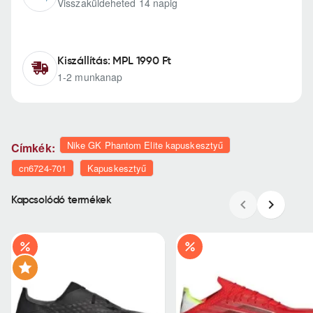
Visszaküldeheted 14 napig
Kiszállítás: MPL 1990 Ft
1-2 munkanap
Nike GK Phantom Elite kapuskesztyű
Címkék:
cn6724-701
Kapuskesztyű
Kapcsolódó termékek