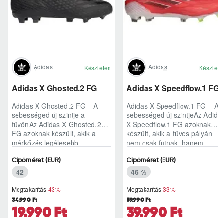
Adidas
Adidas
Készleten
Készle
Adidas X Ghosted.2 FG
Adidas X Speedflow.1 F
Adidas X Ghosted.2 FG – A
Adidas X Speedflow.1 FG – 
sebességed új szintje a
sebességed új szintjeAz Adi
füvönAz Adidas X Ghosted.2
X Speedflow.1 FG azoknak
FG azoknak készült, akik a
készült, akik a füves pályán
mérkőzés legélesebb
nem csak futnak, hanem
pillanataiban is azonnal r..
ritmust diktál..
Cipőméret (EUR)
Cipőméret (EUR)
42
46 ⅔
Megtakarítás
-43%
Megtakarítás
-33%
34.990 Ft
59.990 Ft
19.990 Ft
39.990 Ft