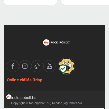
Online elállás űrlap
focicipobolt.hu
Copyright © focicipobolt.hu, Minden jog fenntarva.