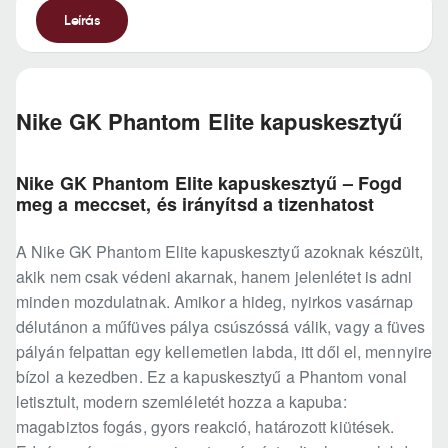
Leírás
Nike GK Phantom Elite kapuskesztyű
Nike GK Phantom Elite kapuskesztyű – Fogd
meg a meccset, és irányítsd a tizenhatost
A Nike GK Phantom Elite kapuskesztyű azoknak készült,
akik nem csak védeni akarnak, hanem jelenlétet is adni
minden mozdulatnak. Amikor a hideg, nyirkos vasárnap
délutánon a műfüves pálya csúszóssá válik, vagy a füves
pályán felpattan egy kellemetlen labda, itt dől el, mennyire
bízol a kezedben. Ez a kapuskesztyű a Phantom vonal
letisztult, modern szemléletét hozza a kapuba:
magabiztos fogás, gyors reakció, határozott kiütések.