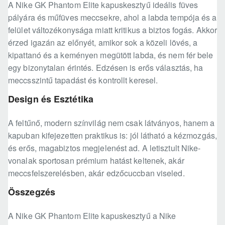
A Nike GK Phantom Elite kapuskesztyű ideális füves
pályára és műfüves meccsekre, ahol a labda tempója és a
felület változékonysága miatt kritikus a biztos fogás. Akkor
érzed igazán az előnyét, amikor sok a közeli lövés, a
kipattanó és a keményen megütött labda, és nem fér bele
egy bizonytalan érintés. Edzésen is erős választás, ha
meccsszintű tapadást és kontrollt keresel.
Design és Esztétika
A feltűnő, modern színvilág nem csak látványos, hanem a
kapuban kifejezetten praktikus is: jól látható a kézmozgás,
és erős, magabiztos megjelenést ad. A letisztult Nike-
vonalak sportosan prémium hatást keltenek, akár
meccsfelszerelésben, akár edzőcuccban viseled.
Összegzés
A Nike GK Phantom Elite kapuskesztyű a Nike