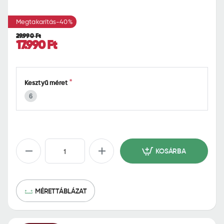
o
m
Megtakarítás
-40%
e
29.990 Ft
17.990 Ft
Kesztyű méret
6
KOSÁRBA
MÉRETTÁBLÁZAT