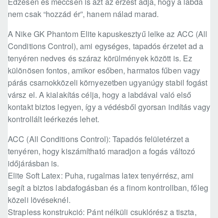
Edzésen és meccsen is azt az érzést adja, hogy a labda
nem csak “hozzád ér”, hanem nálad marad.
A Nike GK Phantom Elite kapuskesztyű lelke az ACC (All
Conditions Control), ami egységes, tapadós érzetet ad a
tenyéren nedves és száraz körülmények között is. Ez
különösen fontos, amikor esőben, harmatos fűben vagy
párás csarnokközeli környezetben ugyanúgy stabil fogást
vársz el. A kialakítás célja, hogy a labdával való első
kontakt biztos legyen, így a védésből gyorsan indítás vagy
kontrollált leérkezés lehet.
ACC (All Conditions Control): Tapadós felületérzet a
tenyéren, hogy kiszámítható maradjon a fogás változó
időjárásban is.
Elite Soft Latex: Puha, rugalmas latex tenyérrész, ami
segít a biztos labdafogásban és a finom kontrollban, főleg
közeli lövéseknél.
Strapless konstrukció: Pánt nélküli csuklórész a tiszta,