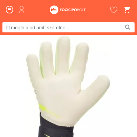
Itt
megtalálod
amit
szeretnél....