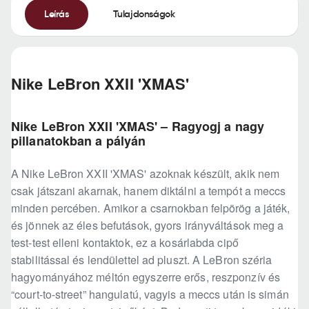
Leírás
Tulajdonságok
Nike LeBron XXII 'XMAS'
Nike LeBron XXII 'XMAS' – Ragyogj a nagy
pillanatokban a pályán
A Nike LeBron XXII 'XMAS' azoknak készült, akik nem
csak játszani akarnak, hanem diktálni a tempót a meccs
minden percében. Amikor a csarnokban felpörög a játék,
és jönnek az éles befutások, gyors irányváltások meg a
test-test elleni kontaktok, ez a kosárlabda cipő
stabilitással és lendülettel ad pluszt. A LeBron széria
hagyományához méltón egyszerre erős, reszponzív és
“court-to-street” hangulatú, vagyis a meccs után is simán