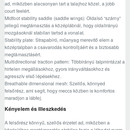
ad, miközben alacsonyan tart a talajhoz közel, a jobb
court feelért.
Midfoot stability saddle (saddle wings): Oldalsó “szárny”
jellegű megtámasztás a középlábnál, hogy oldalirányú
mozgásoknál stabilan tartsd a vonalat.
Stability plate: Strapabíró, műanyag merevítő elem a
középtalpban a csavarodás kontrolljáért és a biztosabb
megtámasztásért.
Multidirectional traction pattern: Többirányú talpmintázat a
hirtelen megállásokhoz, gyors irányváltásokhoz és
agresszív első lépésekhez.
Breathable dimensional mesh: Szellős, könnyed
felsőrész, ami segít, hogy meccs közben is komfortos
maradjon a lábfej.
Kényelem és Illeszkedés
A felsőrész könnyű, szellős érzetet ad, miközben a
középlábas megtámasztás stabilan fogja a lábadat gyors