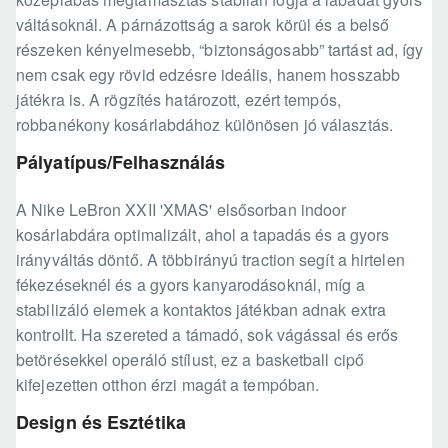
váltásoknál. A párnázottság a sarok körül és a belső
részeken kényelmesebb, “biztonságosabb” tartást ad, így
nem csak egy rövid edzésre ideális, hanem hosszabb
játékra is. A rögzítés határozott, ezért tempós,
robbanékony kosárlabdához különösen jó választás.
Pályatípus/Felhasználás
A Nike LeBron XXII 'XMAS' elsősorban indoor
kosárlabdára optimalizált, ahol a tapadás és a gyors
irányváltás döntő. A többirányú traction segít a hirtelen
fékezéseknél és a gyors kanyarodásoknál, míg a
stabilizáló elemek a kontaktos játékban adnak extra
kontrollt. Ha szereted a támadó, sok vágással és erős
betörésekkel operáló stílust, ez a basketball cipő
kifejezetten otthon érzi magát a tempóban.
Design és Esztétika