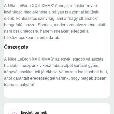
A Nike LeBron XXII 'XMAS' ünnepi, reflektorfénybe
kívánkozó megjelenése a pályán is azonnal feltűnik:
élénk, kontrasztos színvilág, ami a “nagy pillanatok”
hangulatát hozza. Sportos, modern vonalvezetése miatt
nem csak meccsre, hanem sneaker jelleggel a
hétköznapokban is erős darab.
Összegzés
A Nike LeBron XXII 'XMAS' az egyik legjobb választás,
ha stabil, reszponzív kosárlabda cipőt keresel gyors,
irányváltásokkal teli játékhoz. Válaszd a focicipobolt.hu-t,
ahol garantált eredetiséggel várunk, hogy magabiztosan
léphess pályára!
Eredeti termék