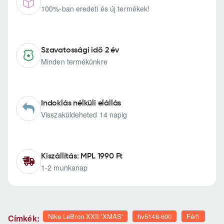
100%-ban eredeti és új termékek!
Szavatossági idő 2 év
Minden termékünkre
Indoklás nélküli elállás
Visszaküldeheted 14 napig
Kiszállítás: MPL 1990 Ft
1-2 munkanap
Nike LeBron XXII 'XMAS'
hv5148-600
Férfi
Címkék: