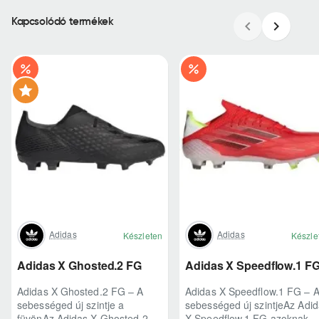
Kapcsolódó termékek
Adidas
Adidas
Készleten
Készle
Adidas X Ghosted.2 FG
Adidas X Speedflow.1 F
Adidas X Ghosted.2 FG – A
Adidas X Speedflow.1 FG – 
sebességed új szintje a
sebességed új szintjeAz Adi
füvönAz Adidas X Ghosted.2
X Speedflow.1 FG azoknak