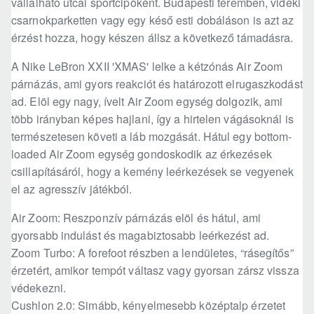
vállalható utcai sportcipőként. Budapesti teremben, vidéki
csarnokparketten vagy egy késő esti dobáláson is azt az
érzést hozza, hogy készen állsz a következő támadásra.
A Nike LeBron XXII 'XMAS' lelke a kétzónás Air Zoom
párnázás, ami gyors reakciót és határozott elrugaszkodást
ad. Elöl egy nagy, ívelt Air Zoom egység dolgozik, ami
több irányban képes hajlani, így a hirtelen vágásoknál is
természetesen követi a láb mozgását. Hátul egy bottom-
loaded Air Zoom egység gondoskodik az érkezések
csillapításáról, hogy a kemény leérkezések se vegyenek
el az agresszív játékból.
Air Zoom: Reszponzív párnázás elöl és hátul, ami
gyorsabb indulást és magabiztosabb leérkezést ad.
Zoom Turbo: A forefoot részben a lendületes, “rásegítős”
érzetért, amikor tempót váltasz vagy gyorsan zársz vissza
védekezni.
Cushlon 2.0: Simább, kényelmesebb középtalp érzetet