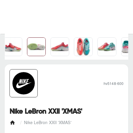
hv5148-600
Nike LeBron XXII 'XMAS'
Nike LeBron XXII 'XMAS'
h