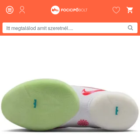
Itt
megtalálod
amit
szeretnél....