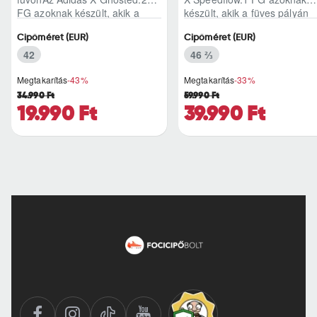
FG azoknak készült, akik a
készült, akik a füves pályán
mérkőzés legélesebb
nem csak futnak, hanem
Cipőméret (EUR)
Cipőméret (EUR)
pillanataiban is azonnal r..
ritmust diktál..
42
46 ⅔
Megtakarítás
-43%
Megtakarítás
-33%
34.990 Ft
59.990 Ft
19.990 Ft
39.990 Ft