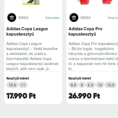
Adidas
Adidas
Készleten
Készle
Adidas Copa League
Adidas Copa Pro
kapuskesztyű
kapuskesztyű
Adidas Copa League
Adidas Copa Pro kapuskeszt
kapuskesztyű – Vedd kezedbe
– Biztos fogás, magabiztos
a védéseket, és urald a
irányítás a gólvonalonAmikor
tizenhatostAz Adidas Copa
meccs a tizenhatoson belül d
League kapuskesztyű azoknak
el, a kapusnak nem fér bele 
készült, akik nem csak „b..
bi..
Kesztyű méret
Kesztyű méret
10.5
11
8.5
9
9.5
10
10.5
17.990 Ft
26.990 Ft