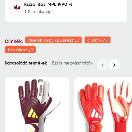
Kiszállítás: MPL 1990 Ft
1-2 munkanap
Nike GK Grip3 kapuskesztyű
cn5651-548
Címkék:
Kapuskesztyű
Kapcsolódó termékek
Ezt is megvásárolták