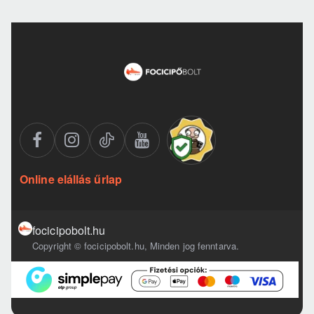
Online elállás űrlap
focicipobolt.hu
Copyright © focicipobolt.hu, Minden jog fenntarva.