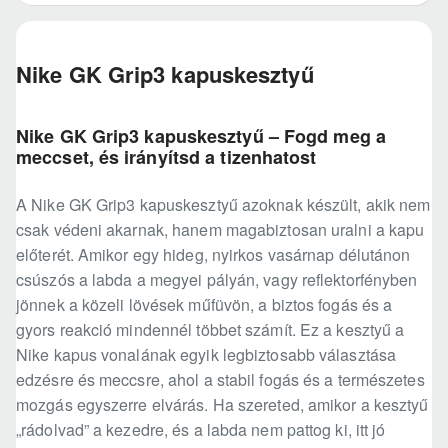
Nike GK Grip3 kapuskesztyű
Nike GK Grip3 kapuskesztyű – Fogd meg a
meccset, és irányítsd a tizenhatost
A Nike GK Grip3 kapuskesztyű azoknak készült, akik nem
csak védeni akarnak, hanem magabiztosan uralni a kapu
előterét. Amikor egy hideg, nyirkos vasárnap délutánon
csúszós a labda a megyei pályán, vagy reflektorfényben
jönnek a közeli lövések műfüvön, a biztos fogás és a
gyors reakció mindennél többet számít. Ez a kesztyű a
Nike kapus vonalának egyik legbiztosabb választása
edzésre és meccsre, ahol a stabil fogás és a természetes
mozgás egyszerre elvárás. Ha szereted, amikor a kesztyű
„rádolvad” a kezedre, és a labda nem pattog ki, itt jó