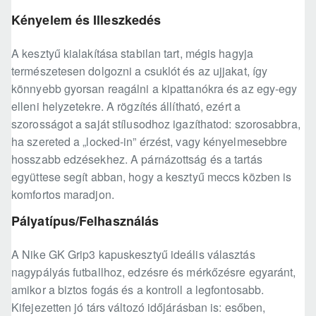
Kényelem és Illeszkedés
A kesztyű kialakítása stabilan tart, mégis hagyja
természetesen dolgozni a csuklót és az ujjakat, így
könnyebb gyorsan reagálni a kipattanókra és az egy-egy
elleni helyzetekre. A rögzítés állítható, ezért a
szorosságot a saját stílusodhoz igazíthatod: szorosabbra,
ha szereted a „locked-in” érzést, vagy kényelmesebbre
hosszabb edzésekhez. A párnázottság és a tartás
együttese segít abban, hogy a kesztyű meccs közben is
komfortos maradjon.
Pályatípus/Felhasználás
A Nike GK Grip3 kapuskesztyű ideális választás
nagypályás futballhoz, edzésre és mérkőzésre egyaránt,
amikor a biztos fogás és a kontroll a legfontosabb.
Kifejezetten jó társ változó időjárásban is: esőben,