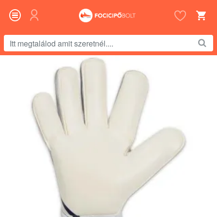
Itt
megtalálod
amit
szeretnél....