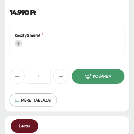
o
m
14.990 Ft
e
Kesztyű méret
9
KOSÁRBA
MÉRETTÁBLÁZAT
Leírás