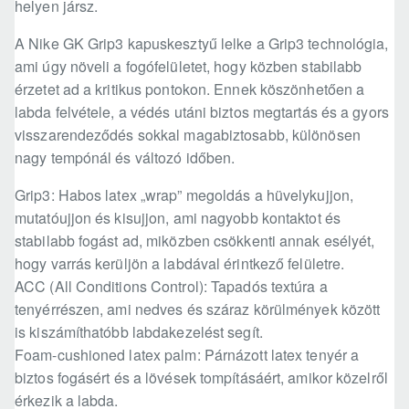
helyen jársz.
A Nike GK Grip3 kapuskesztyű lelke a Grip3 technológia,
ami úgy növeli a fogófelületet, hogy közben stabilabb
érzetet ad a kritikus pontokon. Ennek köszönhetően a
labda felvétele, a védés utáni biztos megtartás és a gyors
visszarendeződés sokkal magabiztosabb, különösen
nagy tempónál és változó időben.
Grip3: Habos latex „wrap” megoldás a hüvelykujjon,
mutatóujjon és kisujjon, ami nagyobb kontaktot és
stabilabb fogást ad, miközben csökkenti annak esélyét,
hogy varrás kerüljön a labdával érintkező felületre.
ACC (All Conditions Control): Tapadós textúra a
tenyérrészen, ami nedves és száraz körülmények között
is kiszámíthatóbb labdakezelést segít.
Foam-cushioned latex palm: Párnázott latex tenyér a
biztos fogásért és a lövések tompításáért, amikor közelről
érkezik a labda.