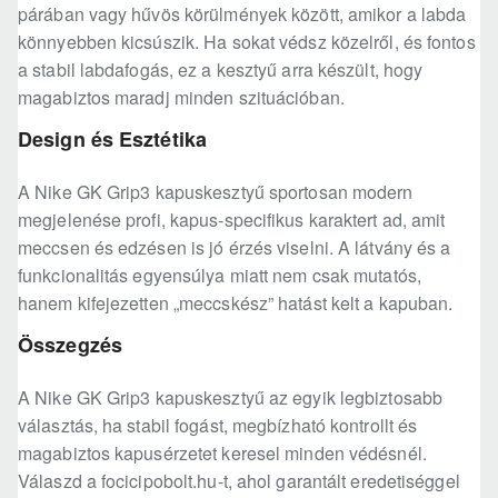
párában vagy hűvös körülmények között, amikor a labda
könnyebben kicsúszik. Ha sokat védsz közelről, és fontos
a stabil labdafogás, ez a kesztyű arra készült, hogy
magabiztos maradj minden szituációban.
Design és Esztétika
A Nike GK Grip3 kapuskesztyű sportosan modern
megjelenése profi, kapus-specifikus karaktert ad, amit
meccsen és edzésen is jó érzés viselni. A látvány és a
funkcionalitás egyensúlya miatt nem csak mutatós,
hanem kifejezetten „meccskész” hatást kelt a kapuban.
Összegzés
A Nike GK Grip3 kapuskesztyű az egyik legbiztosabb
választás, ha stabil fogást, megbízható kontrollt és
magabiztos kapusérzetet keresel minden védésnél.
Válaszd a focicipobolt.hu-t, ahol garantált eredetiséggel