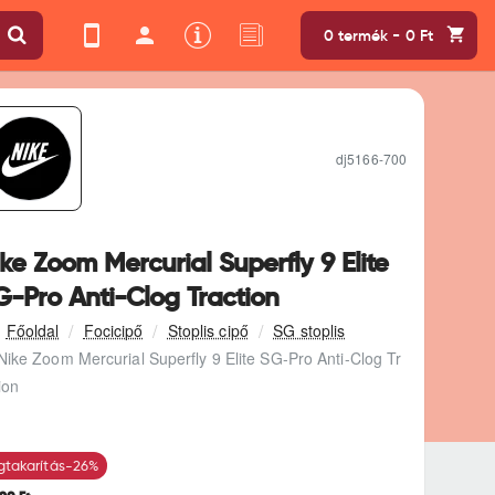
0 termék - 0 Ft
dj5166-700
ke Zoom Mercurial Superfly 9 Elite
G-Pro Anti-Clog Traction
Focicipő
Stoplis cipő
SG stoplis
Nike Zoom Mercurial Superfly 9 Elite SG-Pro Anti-Clog Tr
ion
takarítás
-26%