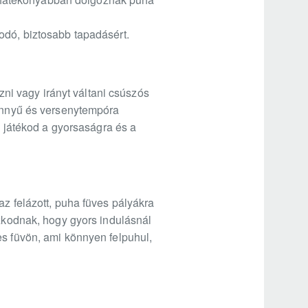
odó, biztosabb tapadásért.
ezni vagy irányt váltani csúszós
könnyű és versenytempóra
a játékod a gyorsaságra és a
az felázott, puha füves pályákra
szkodnak, hogy gyors indulásnál
es füvön, ami könnyen felpuhul,