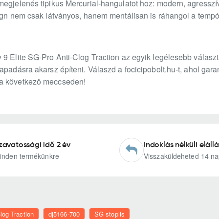
megjelenés tipikus Mercurial-hangulatot hoz: modern, agresszí
sign nem csak látványos, hanem mentálisan is ráhangol a tempó
9 Elite SG-Pro Anti-Clog Traction az egyik legélesebb választ
apadásra akarsz építeni. Válaszd a focicipobolt.hu-t, ahol gara
 a következő meccseden!
zavatossági idő 2 év
Indoklás nélküli elállá
inden termékünkre
Visszaküldeheted 14 na
log Traction
dj5166-700
SG stoplis