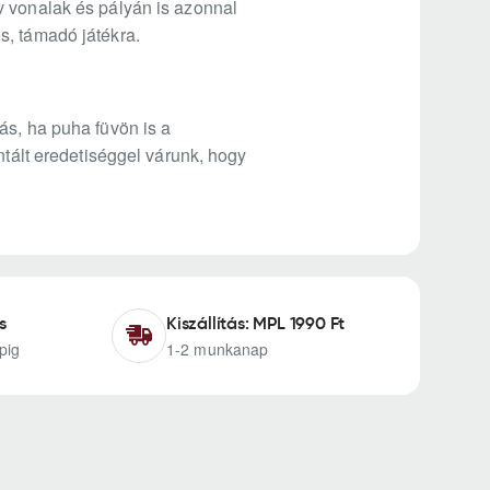
v vonalak és pályán is azonnal
s, támadó játékra.
ás, ha puha füvön is a
ntált eredetiséggel várunk, hogy
s
Kiszállítás: MPL 1990 Ft
pig
1-2 munkanap