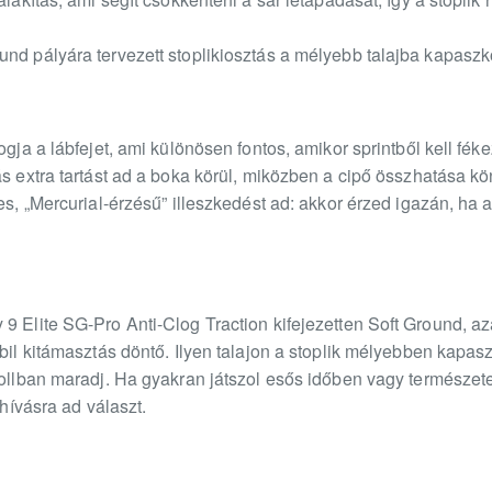
und pályára tervezett stoplikiosztás a mélyebb talajba kapaszk
ogja a lábfejet, ami különösen fontos, amikor sprintből kell fék
tás extra tartást ad a boka körül, miközben a cipő összhatása 
zes, „Mercurial-érzésű” illeszkedést ad: akkor érzed igazán, ha 
9 Elite SG-Pro Anti-Clog Traction kifejezetten Soft Ground, az
abil kitámasztás döntő. Ilyen talajon a stoplik mélyebben kapa
rollban maradj. Ha gyakran játszol esős időben vagy természet
ihívásra ad választ.