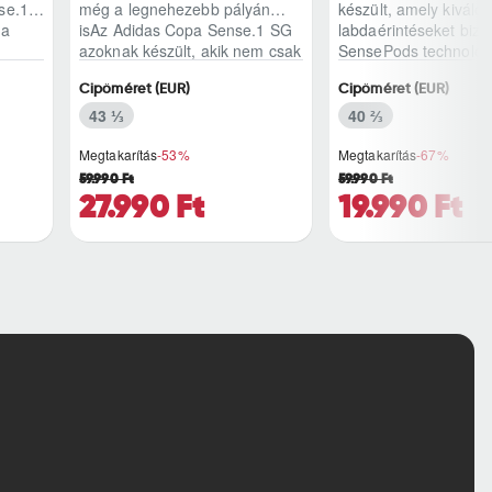
se.1
még a legnehezebb pályán
készült, amely kiváló
 a
isAz Adidas Copa Sense.1 SG
labdaérintéseket bizto
azoknak készült, akik nem csak
SensePods technológ
játszani ..
tökéletes illeszkedést 
Cipőméret (EUR)
Cipőméret (EUR)
43 ⅓
40 ⅔
Megtakarítás
-53%
Megtakarítás
-67%
59.990 Ft
59.990 Ft
27.990 Ft
19.990 Ft