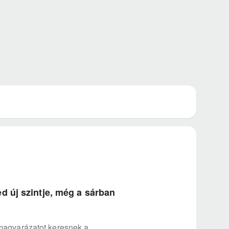
d új szintje, még a sárban
 magyarázatot keresnek a