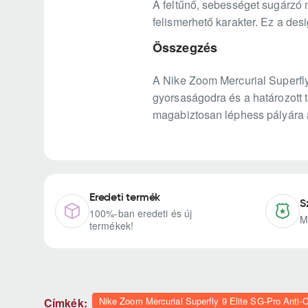
A feltűnő, sebességet sugárzó 
felismerhető karakter. Ez a de
Összegzés
A Nike Zoom Mercurial Superfly 
gyorsaságodra és a határozott t
magabiztosan léphess pályára
Eredeti termék
S
100%-ban eredeti és új
M
termékek!
Nike Zoom Mercurial Superfly 9 Elite SG-Pro Anti-C
Címkék: