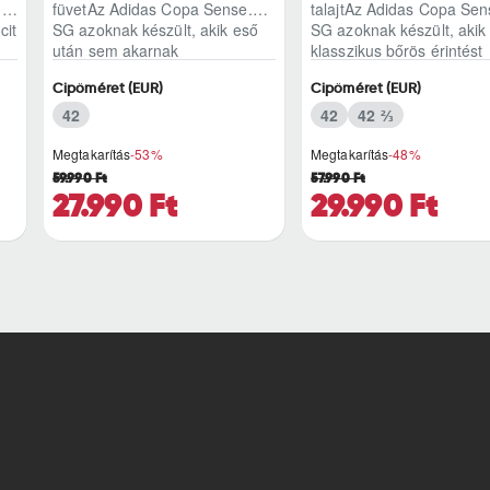
1
füvetAz Adidas Copa Sense.1
talajtAz Adidas Copa Sen
cit
SG azoknak készült, akik eső
SG azoknak készült, akik
után sem akarnak
klasszikus bőrös érintést
kompromisszumot kötni..
modern, meccsr..
Cipőméret (EUR)
Cipőméret (EUR)
42
42
42 ⅔
Megtakarítás
-53%
Megtakarítás
-48%
59.990 Ft
57.990 Ft
27.990 Ft
29.990 Ft