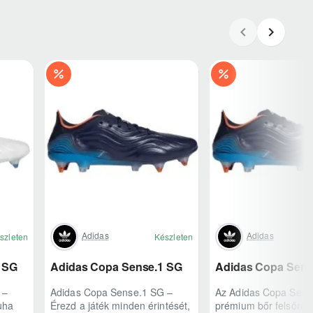
Adidas
Adidas
szleten
Készleten
 SG
Adidas Copa Sense.1 SG
Adidas Copa Sens
 –
Adidas Copa Sense.1 SG –
Az Adidas Copa Sens
uha
Érezd a játék minden érintését,
prémium bőr felsőrés