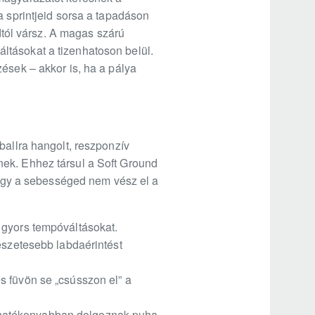
a sprintjeid sorsa a tapadáson
ádtól vársz. A magas szárú
váltásokat a tizenhatoson belül.
ések – akkor is, ha a pálya
ballra hangolt, reszponzív
nek. Ehhez társul a Soft Ground
, így a sebességed nem vész el a
 gyors tempóváltásokat.
észetesebb labdaérintést
s füvön se „csússzon el” a
lik hatékonyabban dolgoznak puha