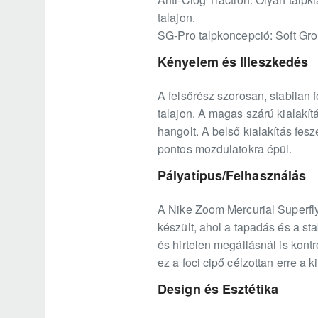
talajon.
SG-Pro talpkoncepció: Soft Gro
Kényelem és Illeszkedés
A felsőrész szorosan, stabilan f
talajon. A magas szárú kialakí
hangolt. A belső kialakítás fes
pontos mozdulatokra épül.
Pályatípus/Felhasználás
A Nike Zoom Mercurial Superfly 
készült, ahol a tapadás és a st
és hirtelen megállásnál is kont
ez a foci cipő célzottan erre a k
Design és Esztétika