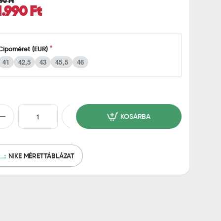
990 Ft
1.990 Ft
Cipőméret (EUR)
41
42,5
43
45,5
46
KOSÁRBA
NIKE MÉRETTÁBLÁZAT