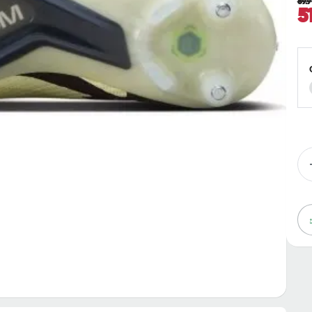
69.
5