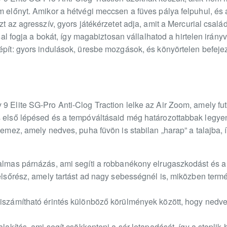
m előnyt. Amikor a hétvégi meccsen a füves pálya felpuhul, és 
zt az agresszív, gyors játékérzetet adja, amit a Mercurial csal
ással fogja a bokát, így magabiztosan vállalhatod a hirtelen irány
épít: gyors indulások, üresbe mozgások, és könyörtelen befejez
9 Elite SG-Pro Anti-Clog Traction lelke az Air Zoom, amely fut
s első lépésed és a tempóváltásaid még határozottabbak legye
plemez, amely nedves, puha füvön is stabilan „harap” a talajba
galmas párnázás, ami segíti a robbanékony elrugaszkodást és a
felsőrész, amely tartást ad nagy sebességnél is, miközben term
Kiszámítható érintés különböző körülmények között, hogy nedve
ialakítás, ami segít csökkenteni a sár letapadását, így a stop