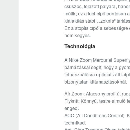
csúszós, felázott pályára, hane
múlik, ez a foci cipő pontosan a
kialakítás stabil, „zoknis” tart
Ez a stoplis cipő a sebességre 
nem kegyes.
Technológia
A Nike Zoom Mercurial Superfly 
párnázással segít, hogy a gyor
felhasználásra optimalizált tal
bizonytalan kitámasztásoknál.
Air Zoom: Alacsony profilú, ru
Flyknit: Könnyű, testre simuló 
enged.
ACC (All Conditions Control): 
technikád.
Anti-Clog Traction: Olyan talpk