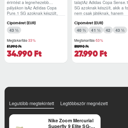
érintést a legnehezebb
talajtAz Adidas Copa Sense.
pályákon isAz Adidas Copa
SG azoknak készült, akik a fo
Pure.1 SG azoknak készült,
nem csak játéknak, hanem
akik esőben, felázott füvö..
finom ér..
Cipőméret (EUR)
Cipőméret (EUR)
43 ⅓
40 ⅔
41 ⅓
42
43 ⅓
Megtakarítás
-33%
Megtakarítás
-53%
51.990 Ft
59.990 Ft
34.990 Ft
27.990 Ft
Legutóbb megtekintett
Legtöbbször megnézett
Nike Zoom Mercurial
Superfly 9 Elite SG-