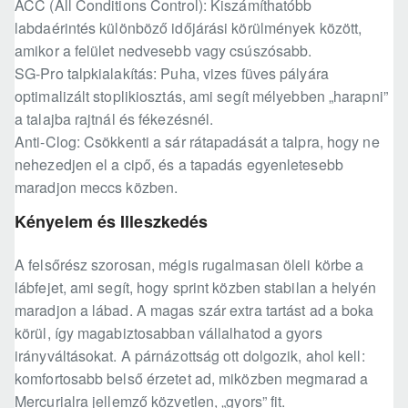
ACC (All Conditions Control): Kiszámíthatóbb
labdaérintés különböző időjárási körülmények között,
amikor a felület nedvesebb vagy csúszósabb.
SG-Pro talpkialakítás: Puha, vizes füves pályára
optimalizált stoplikiosztás, ami segít mélyebben „harapni”
a talajba rajtnál és fékezésnél.
Anti-Clog: Csökkenti a sár rátapadását a talpra, hogy ne
nehezedjen el a cipő, és a tapadás egyenletesebb
maradjon meccs közben.
Kényelem és Illeszkedés
A felsőrész szorosan, mégis rugalmasan öleli körbe a
lábfejet, ami segít, hogy sprint közben stabilan a helyén
maradjon a lábad. A magas szár extra tartást ad a boka
körül, így magabiztosabban vállalhatod a gyors
irányváltásokat. A párnázottság ott dolgozik, ahol kell:
komfortosabb belső érzetet ad, miközben megmarad a
Mercurialra jellemző közvetlen, „gyors” fit.