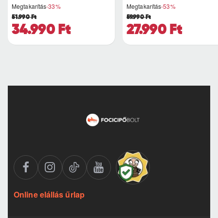
Megtakarítás
-33%
Megtakarítás
-53%
51.990 Ft
59.990 Ft
34.990 Ft
27.990 Ft
Online elállás űrlap