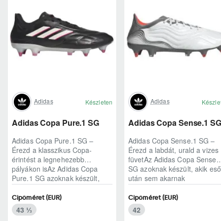
Adidas
Adidas
Készleten
Készle
Adidas Copa Pure.1 SG
Adidas Copa Sense.1 S
Adidas Copa Pure.1 SG –
Adidas Copa Sense.1 SG –
Érezd a klasszikus Copa-
Érezd a labdát, urald a vizes
érintést a legnehezebb
füvetAz Adidas Copa Sense.
pályákon isAz Adidas Copa
SG azoknak készült, akik eső
Pure.1 SG azoknak készült,
után sem akarnak
akik esőben, felázott füvö..
kompromisszumot kötni..
Cipőméret (EUR)
Cipőméret (EUR)
43 ⅓
42