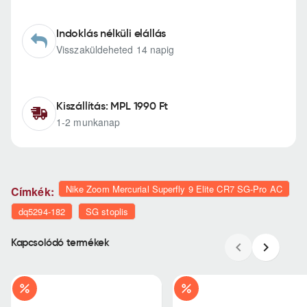
Indoklás nélküli elállás
Visszaküldeheted 14 napig
Kiszállítás: MPL 1990 Ft
1-2 munkanap
Nike Zoom Mercurial Superfly 9 Elite CR7 SG-Pro AC
Címkék:
dq5294-182
SG stoplis
Kapcsolódó termékek