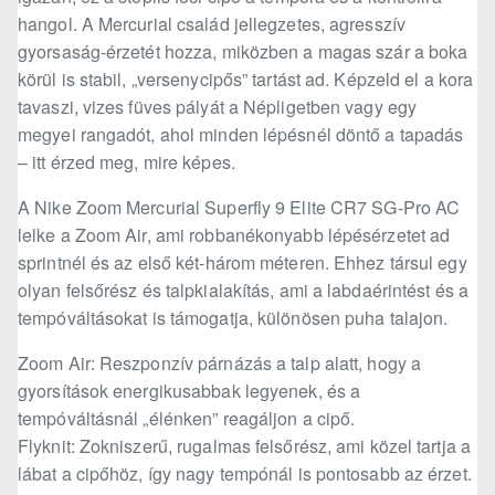
hangol. A Mercurial család jellegzetes, agresszív
gyorsaság-érzetét hozza, miközben a magas szár a boka
körül is stabil, „versenycipős” tartást ad. Képzeld el a kora
tavaszi, vizes füves pályát a Népligetben vagy egy
megyei rangadót, ahol minden lépésnél döntő a tapadás
– itt érzed meg, mire képes.
A Nike Zoom Mercurial Superfly 9 Elite CR7 SG-Pro AC
lelke a Zoom Air, ami robbanékonyabb lépésérzetet ad
sprintnél és az első két-három méteren. Ehhez társul egy
olyan felsőrész és talpkialakítás, ami a labdaérintést és a
tempóváltásokat is támogatja, különösen puha talajon.
Zoom Air: Reszponzív párnázás a talp alatt, hogy a
gyorsítások energikusabbak legyenek, és a
tempóváltásnál „élénken” reagáljon a cipő.
Flyknit: Zokniszerű, rugalmas felsőrész, ami közel tartja a
lábat a cipőhöz, így nagy tempónál is pontosabb az érzet.