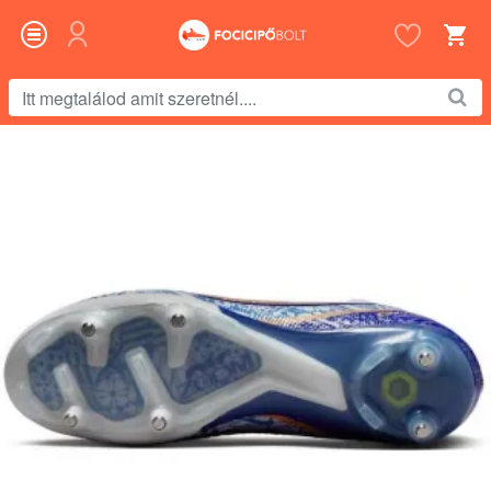
Itt
megtalálod
amit
szeretnél....