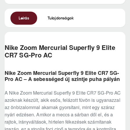
Leírás
Tulajdonságok
Nike Zoom Mercurial Superfly 9 Elite
CR7 SG-Pro AC
Nike Zoom Mercurial Superfly 9 Elite CR7 SG-
Pro AC – A sebességed új szintje puha pályán
A Nike Zoom Mercurial Superfly 9 Elite CR7 SG-Pro AC
azoknak készült, akik esős, felázott füvön is ugyanazzal
az önbizalommal akarnak gyorsítani, mint egy száraz
nyári edzésen. Amikor a meccs a sárban dől el, és a
rajtok, irányváltások, hirtelen fékezések számítanak
igazán, ez a stoplis foci cipő a tempóra és a kontrollra