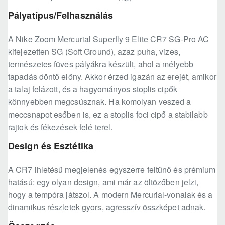
Pályatípus/Felhasználás
A Nike Zoom Mercurial Superfly 9 Elite CR7 SG-Pro AC
kifejezetten SG (Soft Ground), azaz puha, vizes,
természetes füves pályákra készült, ahol a mélyebb
tapadás döntő előny. Akkor érzed igazán az erejét, amikor
a talaj felázott, és a hagyományos stoplis cipők
könnyebben megcsúsznak. Ha komolyan veszed a
meccsnapot esőben is, ez a stoplis foci cipő a stabilabb
rajtok és fékezések felé terel.
Design és Esztétika
A CR7 ihletésű megjelenés egyszerre feltűnő és prémium
hatású: egy olyan design, ami már az öltözőben jelzi,
hogy a tempóra játszol. A modern Mercurial-vonalak és a
dinamikus részletek gyors, agresszív összképet adnak.