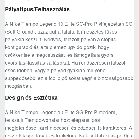
Pályatípus/Felhasználás
A Nike Tiempo Legend 10 Elite SG-Pro P kifejezetten SG
(Soft Ground), azaz puha talajú, természetes füves
pályákra készült. Nedves, felázott pályán a stoplis
konfiguráció és a talplemez úgy dolgozik, hogy
csökkentse a megcsúszást, és támogatja a gyors
gyorsítás–lassítás váltásokat. Ha rendszeresen játszol
esős időben, vagy a pályád gyakran mélyebb,
süppedősebb, ez a foci cipő sokat segít a biztonságosabb
mozgásban.
Design és Esztétika
A Nike Tiempo Legend 10 Elite SG-Pro P modern,
letisztult Tiempo-vonalat hoz: elegáns, profi
megjelenéssel, ami meccsen és edzésen is karakteres. A
részletek sportosak és funkcionálisak, a kialakítás pedig a