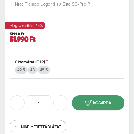
h
Nike Tiempo Legend 10 Elite SG-Pro P
o
m
e
Megtakarítás
-24%
67.990 Ft
51.990 Ft
Cipőméret (EUR)
42,5
43
45,5
KOSÁRBA
NIKE MÉRETTÁBLÁZAT