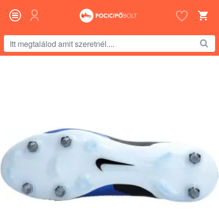
Itt
megtalálod
amit
szeretnél....