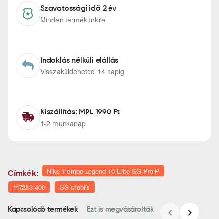
Szavatossági idő 2 év
Minden termékünkre
Indoklás nélküli elállás
Visszaküldeheted 14 napig
Kiszállítás: MPL 1990 Ft
1-2 munkanap
Nike Tiempo Legend 10 Elite SG-Pro P
Címkék:
fn7283-400
SG stoplis
Kapcsolódó termékek
Ezt is megvásárolták