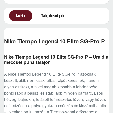
Leírás
Tulajdonságok
Nike Tiempo Legend 10 Elite SG-Pro P
Nike Tiempo Legend 10 Elite SG-Pro P – Urald a
meccset puha talajon
A Nike Tiempo Legend 10 Elite SG-Pro P azoknak
készült, akik nem csak futball cipőt keresnek, hanem
olyan eszközt, amivel magabiztosabb a labdaátvétel,
pontosabb a passz, és stabilabb minden párharc. Esős
hétvégi bajnokin, felázott természetes füvön, vagy hűvös
esti edzésen a pálya gyakran csúszós és kiszámíthatatlan
– ilyenkor jön ki igazán a Tiempo-vonal erőssége: a