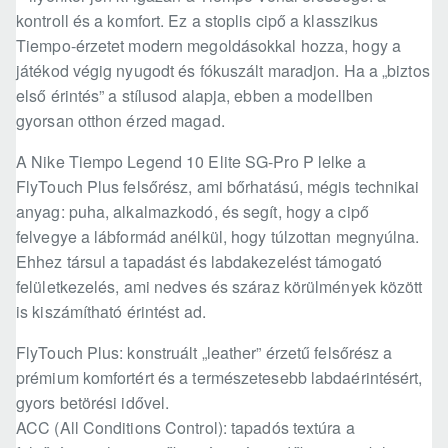
kontroll és a komfort. Ez a stoplis cipő a klasszikus
Tiempo-érzetet modern megoldásokkal hozza, hogy a
játékod végig nyugodt és fókuszált maradjon. Ha a „biztos
első érintés” a stílusod alapja, ebben a modellben
gyorsan otthon érzed magad.
A Nike Tiempo Legend 10 Elite SG-Pro P lelke a
FlyTouch Plus felsőrész, ami bőrhatású, mégis technikai
anyag: puha, alkalmazkodó, és segít, hogy a cipő
felvegye a lábformád anélkül, hogy túlzottan megnyúlna.
Ehhez társul a tapadást és labdakezelést támogató
felületkezelés, ami nedves és száraz körülmények között
is kiszámítható érintést ad.
FlyTouch Plus: konstruált „leather” érzetű felsőrész a
prémium komfortért és a természetesebb labdaérintésért,
gyors betörési idővel.
ACC (All Conditions Control): tapadós textúra a