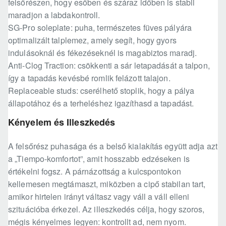
felsőrészen, hogy esőben és száraz időben is stabil
maradjon a labdakontroll.
SG-Pro soleplate: puha, természetes füves pályára
optimalizált talplemez, amely segít, hogy gyors
indulásoknál és fékezéseknél is magabiztos maradj.
Anti-Clog Traction: csökkenti a sár letapadását a talpon,
így a tapadás kevésbé romlik felázott talajon.
Replaceable studs: cserélhető stoplik, hogy a pálya
állapotához és a terheléshez igazíthasd a tapadást.
Kényelem és Illeszkedés
A felsőrész puhasága és a belső kialakítás együtt adja azt
a „Tiempo-komfortot”, amit hosszabb edzéseken is
értékelni fogsz. A párnázottság a kulcspontokon
kellemesen megtámaszt, miközben a cipő stabilan tart,
amikor hirtelen irányt váltasz vagy váll a váll elleni
szituációba érkezel. Az illeszkedés célja, hogy szoros,
mégis kényelmes legyen: kontrollt ad, nem nyom.