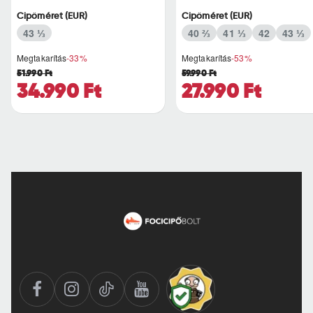
akik esőben, felázott füvö..
finom ér..
Cipőméret (EUR)
Cipőméret (EUR)
43 ⅓
40 ⅔
41 ⅓
42
43 ⅓
Megtakarítás
-33%
Megtakarítás
-53%
51.990 Ft
59.990 Ft
34.990 Ft
27.990 Ft