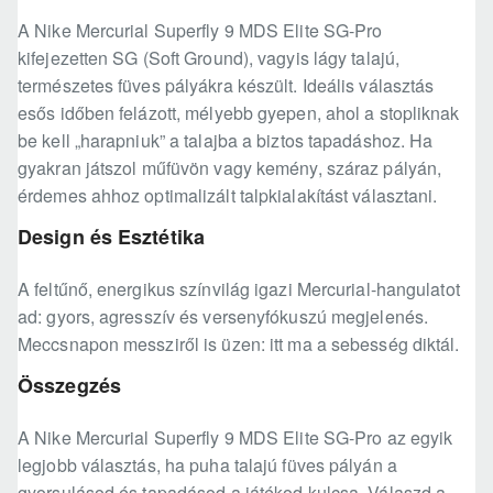
A Nike Mercurial Superfly 9 MDS Elite SG-Pro
kifejezetten SG (Soft Ground), vagyis lágy talajú,
természetes füves pályákra készült. Ideális választás
esős időben felázott, mélyebb gyepen, ahol a stopliknak
be kell „harapniuk” a talajba a biztos tapadáshoz. Ha
gyakran játszol műfüvön vagy kemény, száraz pályán,
érdemes ahhoz optimalizált talpkialakítást választani.
Design és Esztétika
A feltűnő, energikus színvilág igazi Mercurial-hangulatot
ad: gyors, agresszív és versenyfókuszú megjelenés.
Meccsnapon messziről is üzen: itt ma a sebesség diktál.
Összegzés
A Nike Mercurial Superfly 9 MDS Elite SG-Pro az egyik
legjobb választás, ha puha talajú füves pályán a
gyorsulásod és tapadásod a játékod kulcsa. Válaszd a