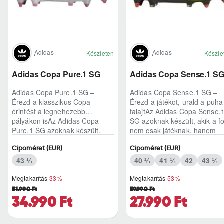
Adidas
Adidas
Készleten
Készle
Adidas Copa Pure.1 SG
Adidas Copa Sense.1 S
Adidas Copa Pure.1 SG –
Adidas Copa Sense.1 SG –
Érezd a klasszikus Copa-
Érezd a játékot, urald a puha
érintést a legnehezebb
talajtAz Adidas Copa Sense.
pályákon isAz Adidas Copa
SG azoknak készült, akik a fo
Pure.1 SG azoknak készült,
nem csak játéknak, hanem
akik esőben, felázott füvö..
finom ér..
Cipőméret (EUR)
Cipőméret (EUR)
43 ⅓
40 ⅔
41 ⅓
42
43 ⅓
Megtakarítás
-33%
Megtakarítás
-53%
51.990 Ft
59.990 Ft
34.990 Ft
27.990 Ft