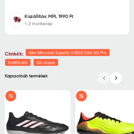
Kiszállítás: MPL 1990 Ft
1-2 munkanap
Nike Mercurial Superfly 9 MDS Elite SG-Pro
Címkék:
fv3959-600
SG stoplis
Kapcsolódó termékek