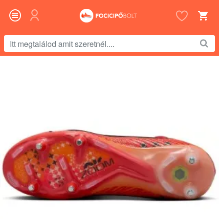
Itt
megtalálod
amit
szeretnél....