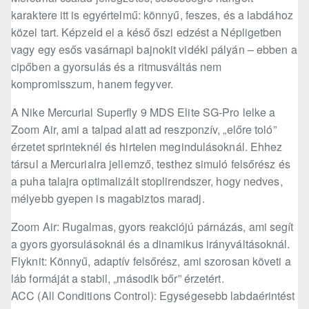
karaktere itt is egyértelmű: könnyű, feszes, és a labdához
közel tart. Képzeld el a késő őszi edzést a Népligetben
vagy egy esős vasárnapi bajnokit vidéki pályán – ebben a
cipőben a gyorsulás és a ritmusváltás nem
kompromisszum, hanem fegyver.
A Nike Mercurial Superfly 9 MDS Elite SG-Pro lelke a
Zoom Air, ami a talpad alatt ad reszponzív, „előre toló”
érzetet sprinteknél és hirtelen megindulásoknál. Ehhez
társul a Mercurialra jellemző, testhez simuló felsőrész és
a puha talajra optimalizált stoplirendszer, hogy nedves,
mélyebb gyepen is magabiztos maradj.
Zoom Air: Rugalmas, gyors reakciójú párnázás, ami segít
a gyors gyorsulásoknál és a dinamikus irányváltásoknál.
Flyknit: Könnyű, adaptív felsőrész, ami szorosan követi a
láb formáját a stabil, „második bőr” érzetért.
ACC (All Conditions Control): Egységesebb labdaérintést