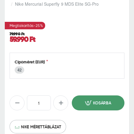
h
Nike Mercurial Superfly 9 MDS Elite SG-Pro
o
m
e
Megtakarítás
-25%
79.990 Ft
59.990 Ft
Cipőméret (EUR)
42
KOSÁRBA
NIKE MÉRETTÁBLÁZAT