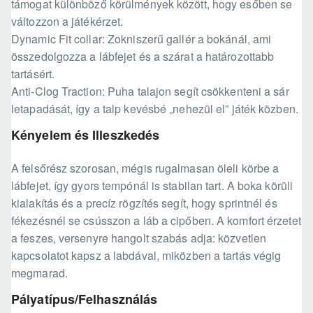
támogat különböző körülmények között, hogy esőben se
változzon a játékérzet.
Dynamic Fit collar: Zokniszerű gallér a bokánál, ami
összedolgozza a lábfejet és a szárat a határozottabb
tartásért.
Anti-Clog Traction: Puha talajon segít csökkenteni a sár
letapadását, így a talp kevésbé „nehezül el” játék közben.
Kényelem és Illeszkedés
A felsőrész szorosan, mégis rugalmasan öleli körbe a
lábfejet, így gyors tempónál is stabilan tart. A boka körüli
kialakítás és a precíz rögzítés segít, hogy sprintnél és
fékezésnél se csússzon a láb a cipőben. A komfort érzetet
a feszes, versenyre hangolt szabás adja: közvetlen
kapcsolatot kapsz a labdával, miközben a tartás végig
megmarad.
Pályatípus/Felhasználás