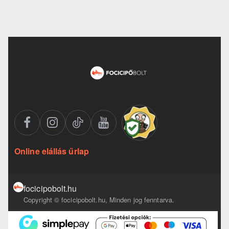
Online elállás űrlap
focicipobolt.hu
Copyright © focicipobolt.hu, Minden jog fenntarva.