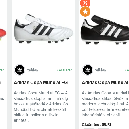
Adidas
Adidas
ten
Készleten
Ké
G
Adidas Copa Mundial FG
Adidas Copa Mundial
A
Adidas Copa Mundial FG – A
Az Adidas Copa Mundial
das
klasszikus stoplis, ami mindig
klasszikus stílust ötvözi a
hozza a játékodAz Adidas Copa
modern technológiával. 
Mundial FG azoknak készült,
bőr felsőrész természete
akik a futballban a tiszta
labdaérintést biztosít.
érintés..
Könnyített kia..
Cipőméret (EUR)