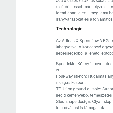
oda először. Azoknak készült, a
első érintéssel már helyzetet t
formájában jelenik meg, amit h
irányváltásokat és a folyamatos
Technológia
Az Adidas X Speedflow.3 FG lel
kihegyezve. A koncepció egyszer
sebességedből a lehető legtöb
Speedskin: Könnyű, bevonatos te
is.
Four-way stretch: Rugalmas any
mozgás közben.
TPU firm ground outsole: Strap
segíti keményebb, természetes 
Stud shape design: Olyan stopl
tempóváltást is támogatják.