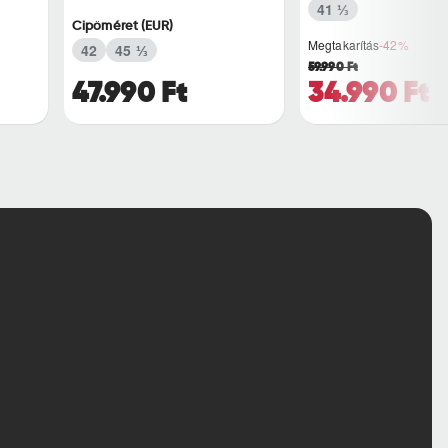
41 ⅓
Cipőméret (EUR)
Megtakarítás
-42%
42
45 ⅓
59.990 Ft
47.990 Ft
34.990 Ft