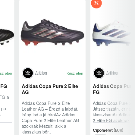
Adidas
Adidas
szleten
Készleten
 FG
Adidas Copa Pure 2 Elite
Adidas Copa Pure 2
AG
FG
 FG a
Adidas Copa Pure 2 Elite
Adidas Copa Pure 2 E
A puha
Leather AG – Érezd a labdát,
Játssz tisztán, érints
s
irányítsd a játékotAz Adidas
klasszisanAz Adidas 
Copa Pure 2 Elite Leather AG
2 Elite FG azoknak ké
azoknak készült, akik a
akik a futball cipőben a
Cipőméret (EUR)
klasszikus bőr..
éri..