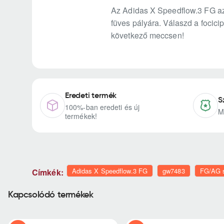
Az Adidas X Speedflow.3 FG az e
füves pályára. Válaszd a focici
következő meccsen!
Eredeti termék
S
100%-ban eredeti és új
M
termékek!
Adidas X Speedflow.3 FG
gw7483
FG/AG s
Címkék:
Kapcsolódó termékek