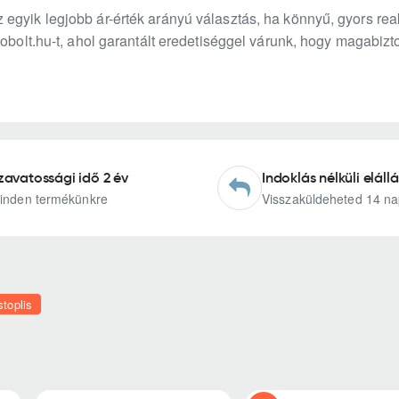
gyik legjobb ár-érték arányú választás, ha könnyű, gyors reak
pobolt.hu-t, ahol garantált eredetiséggel várunk, hogy magabiz
zavatossági idő 2 év
Indoklás nélküli elállá
inden termékünkre
Visszaküldeheted 14 na
toplis