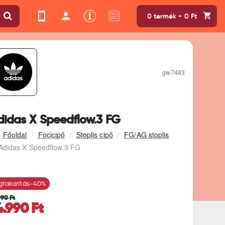
0 termék - 0 Ft
gw7483
didas X Speedflow.3 FG
Focicipő
Stoplis cipő
FG/AG stoplis
Adidas X Speedflow.3 FG
takarítás
-40%
990 Ft
4.990 Ft