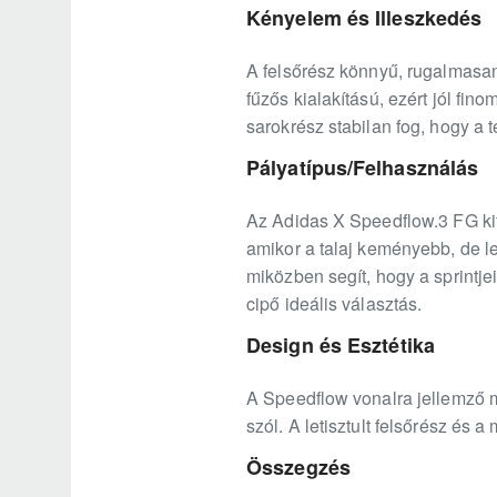
Kényelem és Illeszkedés
A felsőrész könnyű, rugalmasan k
fűzős kialakítású, ezért jól f
sarokrész stabilan fog, hogy a 
Pályatípus/Felhasználás
Az Adidas X Speedflow.3 FG kife
amikor a talaj keményebb, de le
miközben segít, hogy a sprintje
cipő ideális választás.
Design és Esztétika
A Speedflow vonalra jellemző m
szól. A letisztult felsőrész és
Összegzés