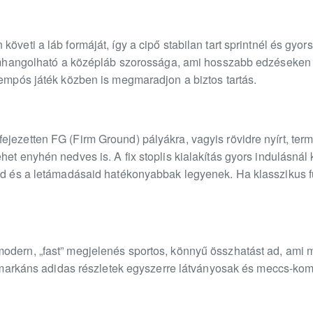
öveti a láb formáját, így a cipő stabilan tart sprintnél és gyors
inomhangolható a középláb szorossága, ami hosszabb edzéseken 
tempós játék közben is megmaradjon a biztos tartás.
jezetten FG (Firm Ground) pályákra, vagyis rövidre nyírt, termé
het enyhén nedves is. A fix stoplis kialakítás gyors indulásná
id és a letámadásaid hatékonyabbak legyenek. Ha klasszikus fü
odern, „fast” megjelenés sportos, könnyű összhatást ad, ami 
 a markáns adidas részletek egyszerre látványosak és meccs-komp