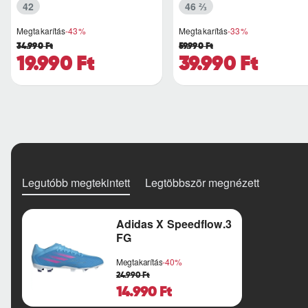
42
46 ⅔
Megtakarítás
-43%
Megtakarítás
-33%
34.990 Ft
59.990 Ft
19.990 Ft
39.990 Ft
Legutóbb megtekintett
Legtöbbször megnézett
Adidas X Speedflow.3
FG
Megtakarítás
-40%
24.990 Ft
14.990 Ft