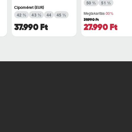
50 ⅔
51 ⅓
Cipőméret (EUR)
Megtakarítás
-30%
42 ⅔
43 ⅓
44
45 ⅓
39.990 Ft
37.990 Ft
27.990 Ft