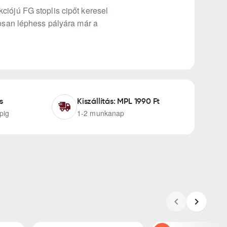
ciójú FG stoplis cipőt keresel
tosan léphess pályára már a
s
Kiszállítás: MPL 1990 Ft
pig
1-2 munkanap