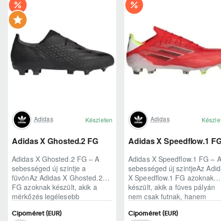
Adidas
Adidas
Készleten
Készle
Adidas X Ghosted.2 FG
Adidas X Speedflow.1 F
Adidas X Ghosted.2 FG – A
Adidas X Speedflow.1 FG – 
sebességed új szintje a
sebességed új szintjeAz Adi
füvönAz Adidas X Ghosted.2
X Speedflow.1 FG azoknak
FG azoknak készült, akik a
készült, akik a füves pályán
mérkőzés legélesebb
nem csak futnak, hanem
pillanataiban is azonnal r..
ritmust diktál..
Cipőméret (EUR)
Cipőméret (EUR)