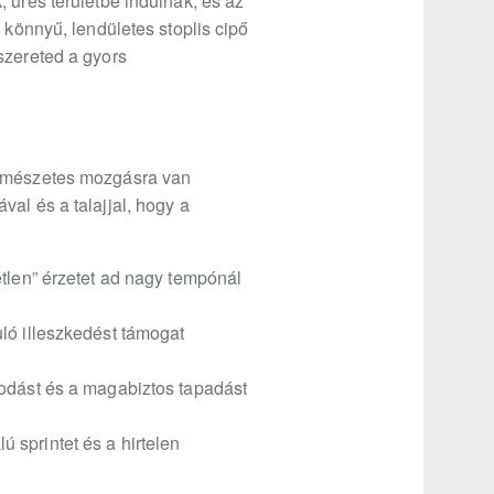
 üres területbe indulnak, és az
 könnyű, lendületes stoplis cipő
szereted a gyors
természetes mozgásra van
al és a talajjal, hogy a
etlen” érzetet ad nagy tempónál
ló illeszkedést támogat
kodást és a magabiztos tapadást
 sprintet és a hirtelen