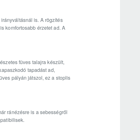
 irányváltásnál is. A rögzítés
is komfortosabb érzetet ad. A
szetes füves talajra készült,
l kapaszkodó tapadást ad,
ves pályán játszol, ez a stoplis
már ránézésre is a sebességről
atibilisek.