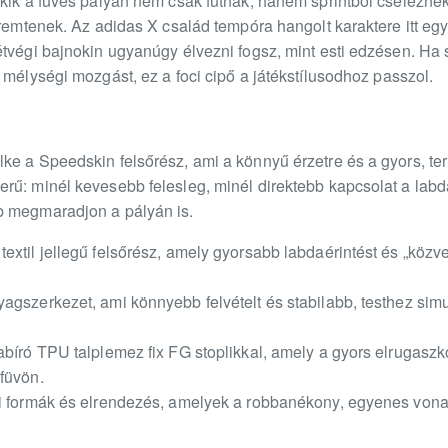
kik a füves pályán nem csak futnak, hanem sprintből cseleznek,
eremtenek. Az adidas X család tempóra hangolt karaktere itt egy
étvégi bajnokin ugyanúgy élvezni fogsz, mint esti edzésen. Ha 
 mélységi mozgást, ez a foci cipő a játékstílusodhoz passzol.
ke a Speedskin felsőrész, ami a könnyű érzetre és a gyors, 
ű: minél kevesebb felesleg, minél direktebb kapcsolat a labdáv
b megmaradjon a pályán is.
xtil jellegű felsőrész, amely gyorsabb labdaérintést és „közv
agszerkezet, ami könnyebb felvételt és stabilabb, testhez simu
abíró TPU talplemez fix FG stoplikkal, amely a gyors elrugasz
füvön.
i formák és elrendezés, amelyek a robbanékony, egyenes vonalú