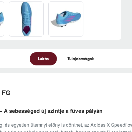
Leírás
Tulajdonságok
3 FG
 A sebességed új szintje a füves pályán
g, és egyetlen ütemnyi előny is dönthet, az Adidas X Speedflow