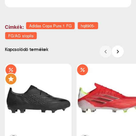
Adidas Copa Pure.1 FG
hq8905-
Címkék:
FG/AG stoplis
Kapcsolódó termékek