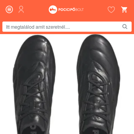
Itt
megtalálod
amit
szeretnél....