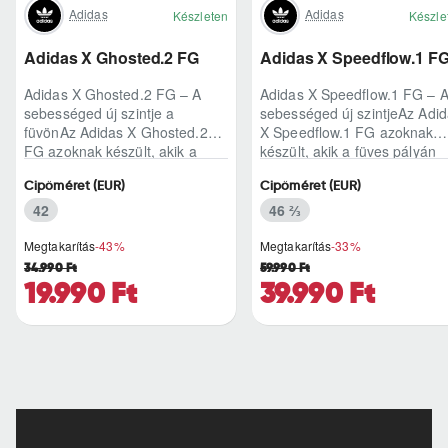
Adidas
Adidas
Készleten
Készle
Adidas X Ghosted.2 FG
Adidas X Speedflow.1 F
Adidas X Ghosted.2 FG – A
Adidas X Speedflow.1 FG – 
sebességed új szintje a
sebességed új szintjeAz Adi
füvönAz Adidas X Ghosted.2
X Speedflow.1 FG azoknak
FG azoknak készült, akik a
készült, akik a füves pályán
mérkőzés legélesebb
nem csak futnak, hanem
Cipőméret (EUR)
Cipőméret (EUR)
pillanataiban is azonnal r..
ritmust diktál..
42
46 ⅔
Megtakarítás
-43%
Megtakarítás
-33%
34.990 Ft
59.990 Ft
19.990 Ft
39.990 Ft