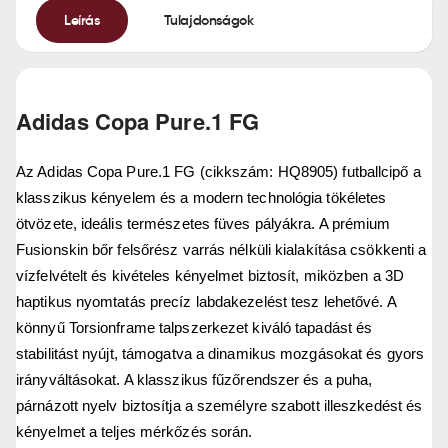
Leírás
Tulajdonságok
Adidas Copa Pure.1 FG
Az Adidas Copa Pure.1 FG (cikkszám: HQ8905) futballcipő a
klasszikus kényelem és a modern technológia tökéletes
ötvözete, ideális természetes füves pályákra. A prémium
Fusionskin bőr felsőrész varrás nélküli kialakítása csökkenti a
vízfelvételt és kivételes kényelmet biztosít, miközben a 3D
haptikus nyomtatás precíz labdakezelést tesz lehetővé. A
könnyű Torsionframe talpszerkezet kiváló tapadást és
stabilitást nyújt, támogatva a dinamikus mozgásokat és gyors
irányváltásokat. A klasszikus fűzőrendszer és a puha,
párnázott nyelv biztosítja a személyre szabott illeszkedést és
kényelmet a teljes mérkőzés során.