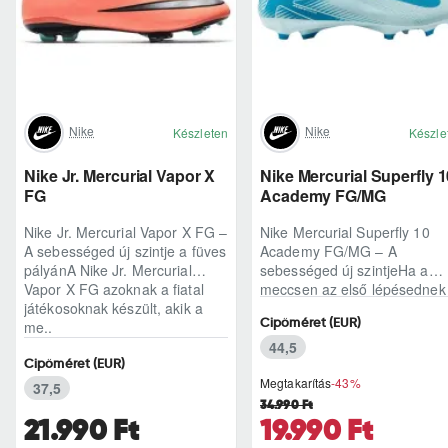
Nike
Nike
Készleten
Készle
Nike Jr. Mercurial Vapor X
Nike Mercurial Superfly 1
FG
Academy FG/MG
Nike Jr. Mercurial Vapor X FG –
Nike Mercurial Superfly 10
A sebességed új szintje a füves
Academy FG/MG – A
pályánA Nike Jr. Mercurial
sebességed új szintjeHa a
Vapor X FG azoknak a fiatal
meccsen az első lépésednek
játékosoknak készült, akik a
kell dönteni, a Nike Mercurial
Cipőméret (EUR)
me..
Superfly 10 Academy F..
44,5
Cipőméret (EUR)
Megtakarítás
-43%
37,5
34.990 Ft
21.990 Ft
19.990 Ft