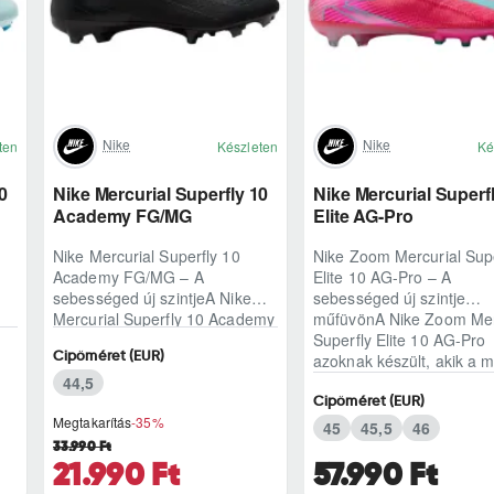
Nike
Nike
ten
Készleten
Ké
0
Nike Mercurial Superfly 10
Nike Mercurial Superf
Academy FG/MG
Elite AG-Pro
Nike Mercurial Superfly 10
Nike Zoom Mercurial Supe
Academy FG/MG – A
Elite 10 AG-Pro – A
sebességed új szintjeA Nike
sebességed új szintje
Mercurial Superfly 10 Academy
műfüvönA Nike Zoom Mer
FG/MG azoknak készült, akik a
Superfly Elite 10 AG-Pro
Cipőméret (EUR)
meccs ritmusát ne..
azoknak készült, akik a m
44,5
Cipőméret (EUR)
Megtakarítás
-35%
45
45,5
46
33.990 Ft
21.990 Ft
57.990 Ft