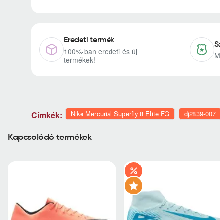
Eredeti termék
S
100%-ban eredeti és új
M
termékek!
Nike Mercurial Superfly 8 Elite FG
dj2839-007
Címkék:
Kapcsolódó termékek