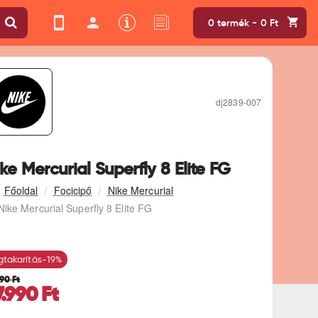
0 termék - 0 Ft
dj2839-007
ke Mercurial Superfly 8 Elite FG
Focicipő
Nike Mercurial
Nike Mercurial Superfly 8 Elite FG
takarítás
-19%
990 Ft
7.990 Ft