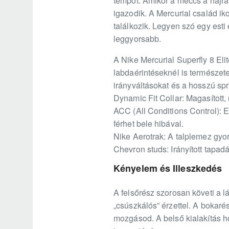
tempót. Amikor a meccs a hajráh
igazodik. A Mercurial család ik
találkozik. Legyen szó egy esti
leggyorsabb.
A Nike Mercurial Superfly 8 Eli
labdaérintéseknél is természete
irányváltásokat és a hosszú spr
Dynamic Fit Collar: Magasított
ACC (All Conditions Control): 
férhet bele hibával.
Nike Aerotrak: A talplemez gyo
Chevron studs: Irányított tapa
Kényelem és Illeszkedés
A felsőrész szorosan követi a lá
„csúszkálós” érzettel. A bokarés
mozgásod. A belső kialakítás h