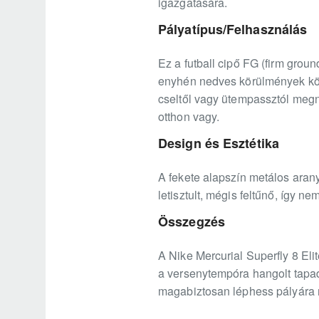
igazgatására.
Pályatípus/Felhasználás
Ez a futball cipő FG (firm groun
enyhén nedves körülmények közöt
cseltől vagy ütempassztól megnyí
otthon vagy.
Design és Esztétika
A fekete alapszín metálos aran
letisztult, mégis feltűnő, így n
Összegzés
A Nike Mercurial Superfly 8 Eli
a versenytempóra hangolt tapadá
magabiztosan léphess pályára 