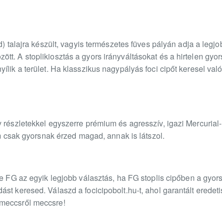
d) talajra készült, vagyis természetes füves pályán adja a legj
t. A stoplikiosztás a gyors irányváltásokat és a hirtelen gyor
lik a terület. Ha klasszikus nagypályás foci cipőt keresel valód
y részletekkel egyszerre prémium és agresszív, igazi Mercurial
em csak gyorsnak érzed magad, annak is látszol.
te FG az egyik legjobb választás, ha FG stoplis cipőben a gyors
st keresed. Válaszd a focicipobolt.hu-t, ahol garantált eredet
meccsről meccsre!