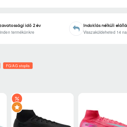
zavatossági idő 2 év
Indoklás nélküli elállá
inden termékünkre
Visszaküldeheted 14 na
FG/AG stoplis