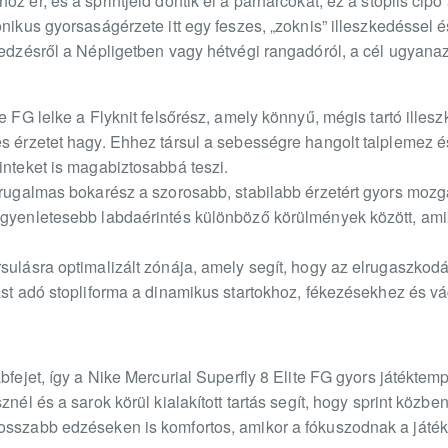
oz ér, és a sprintjeid döntik el a párharcokat, ez a stoplis c
onikus gyorsaságérzete itt egy feszes, „zoknis” illeszkedéssel
 edzésről a Népligetben vagy hétvégi rangadóról, a cél ugyana
te FG lelke a Flyknit felsőrész, amely könnyű, mégis tartó ille
s érzetet hagy. Ehhez társul a sebességre hangolt talplemez és 
inteket is magabiztosabbá teszi.
, rugalmas bokarész a szorosabb, stabilabb érzetért gyors moz
Egyenletesebb labdaérintés különböző körülmények között, ami
rsulásra optimalizált zónája, amely segít, hogy az elrugaszkod
dást adó stopliforma a dinamikus startokhoz, fékezésekhez és v
bfejet, így a Nike Mercurial Superfly 8 Elite FG gyors játéktempó
znél és a sarok körül kialakított tartás segít, hogy sprint közb
osszabb edzéseken is komfortos, amikor a fókuszodnak a játék