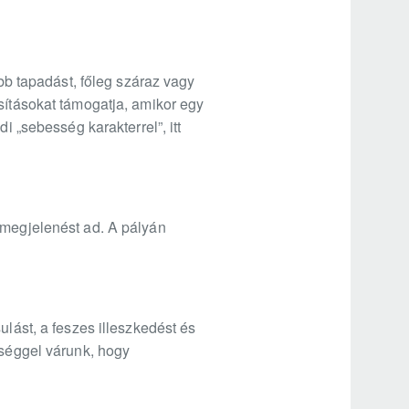
obb tapadást, főleg száraz vagy
sításokat támogatja, amikor egy
i „sebesség karakterrel”, itt
-megjelenést ad. A pályán
ulást, a feszes illeszkedést és
iséggel várunk, hogy