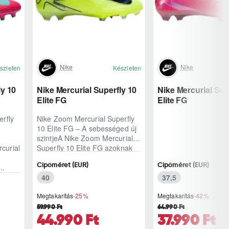
Nike
Nike
szleten
Készleten
ly 10
Nike Mercurial Superfly 10
Nike Mercurial Sup
Elite FG
Elite FG
rfly
Nike Zoom Mercurial Superfly
10 Elite FG – A sebességed új
szintjeA Nike Zoom Mercurial
curial
Superfly 10 Elite FG azoknak
készült, akik a meccset nem
Cipőméret (EUR)
Cipőméret (EUR)
..
csak ..
40
37,5
Megtakarítás
-25%
Megtakarítás
-42%
59.990 Ft
64.990 Ft
44.990 Ft
37.990 Ft