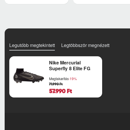
Legutóbb megtekintett
Legtöbbször megnézett
Nike Mercurial
Superfly 8 Elite FG
Megtakarítás
-19%
71.990 Ft
57.990 Ft