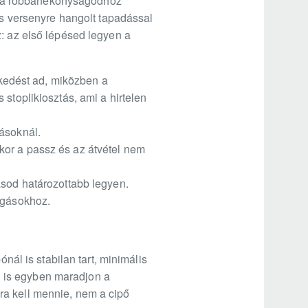
ipő a robbanékonyságodhoz
 és versenyre hangolt tapadással
z: az első lépésed legyen a
szkedést ad, miközben a
stoplikiosztás, ami a hirtelen
gásoknál.
kor a passz és az átvétel nem
ásod határozottabb legyen.
ágásokhoz.
nál is stabilan tart, minimális
en is egyben maradjon a
ra kell mennie, nem a cipő