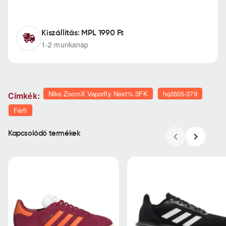
Kiszállítás: MPL 1990 Ft
1-2 munkanap
Nike ZoomX Vaporfly Next% 3FK
hq3505-379
Címkék:
Férfi
Kapcsolódó termékek