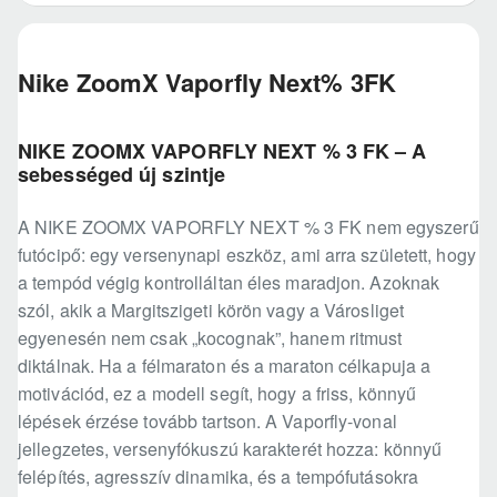
Nike ZoomX Vaporfly Next% 3FK
NIKE ZOOMX VAPORFLY NEXT % 3 FK – A
sebességed új szintje
A NIKE ZOOMX VAPORFLY NEXT % 3 FK nem egyszerű
futócipő: egy versenynapi eszköz, ami arra született, hogy
a tempód végig kontrolláltan éles maradjon. Azoknak
szól, akik a Margitszigeti körön vagy a Városliget
egyenesén nem csak „kocognak”, hanem ritmust
diktálnak. Ha a félmaraton és a maraton célkapuja a
motivációd, ez a modell segít, hogy a friss, könnyű
lépések érzése tovább tartson. A Vaporfly-vonal
jellegzetes, versenyfókuszú karakterét hozza: könnyű
felépítés, agresszív dinamika, és a tempófutásokra