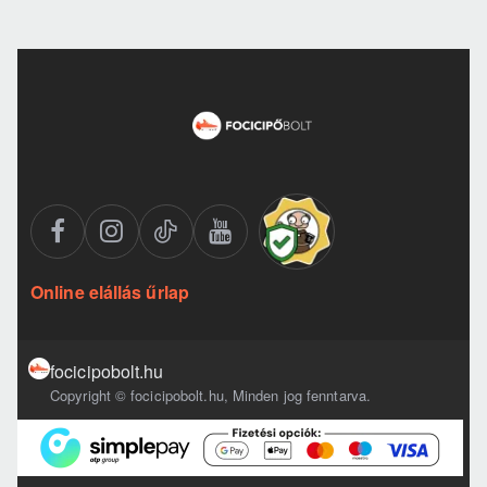
Online elállás űrlap
focicipobolt.hu
Copyright © focicipobolt.hu, Minden jog fenntarva.