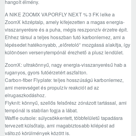
hangolt élmény.
A NIKE ZOOMX VAPORFLY NEXT % 3 FK lelke a
ZoomX középtalp, amely kifejezetten a magas energia-
visszanyerésre és a puha, mégis reszponzív érzetre épít.
Ehhez társul a teljes hosszban futó karbonlemez, ami a
lépésedet hatékonyabb, „előretoló” mozgássá alakítja, így
különösen versenytempónál érezhető a plusz lendület.
ZoomX: ultrakönnyű, nagy energia-visszanyerésű hab a
ruganyos, gyors futóérzetért aszfalton.
Carbon-fiber Flyplate: teljes hosszúságú karbonlemez,
ami merevséget és propulzív reakciót ad az
elrugaszkodáshoz.
Flyknit: könnyű, szellős felsőrész zónázott tartással, ami
tempónál is stabilan fogja a lábat.
Waffle outsole: súlycsökkentett, többfelületű tapadásra
tervezett külsőtalp, ami magabiztosabb kilépést ad
változó körülmények között is.