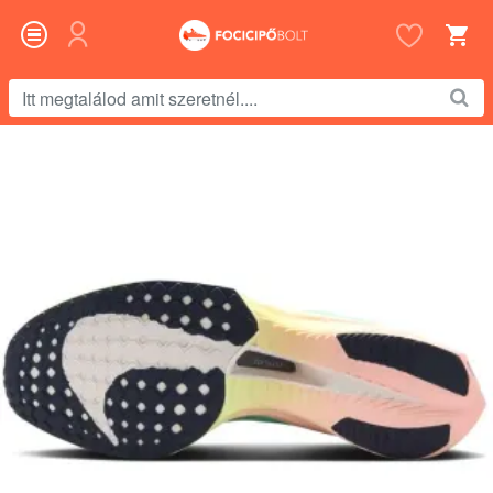
Itt
megtalálod
amit
szeretnél....