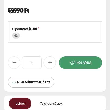
o
m
59.990 Ft
e
Cipőméret (EUR)
43
KOSÁRBA
NIKE MÉRETTÁBLÁZAT
Leírás
Tulajdonságok