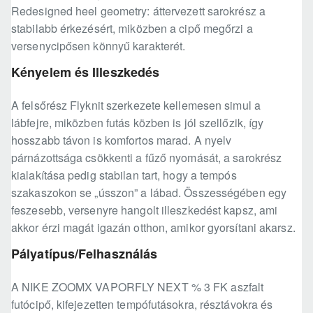
Redesigned heel geometry: áttervezett sarokrész a
stabilabb érkezésért, miközben a cipő megőrzi a
versenycipősen könnyű karakterét.
Kényelem és Illeszkedés
A felsőrész Flyknit szerkezete kellemesen simul a
lábfejre, miközben futás közben is jól szellőzik, így
hosszabb távon is komfortos marad. A nyelv
párnázottsága csökkenti a fűző nyomását, a sarokrész
kialakítása pedig stabilan tart, hogy a tempós
szakaszokon se „ússzon” a lábad. Összességében egy
feszesebb, versenyre hangolt illeszkedést kapsz, ami
akkor érzi magát igazán otthon, amikor gyorsítani akarsz.
Pályatípus/Felhasználás
A NIKE ZOOMX VAPORFLY NEXT % 3 FK aszfalt
futócipő, kifejezetten tempófutásokra, résztávokra és