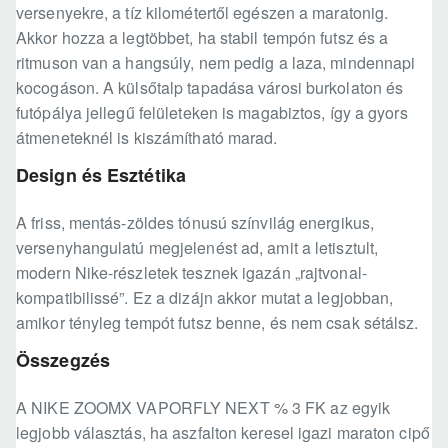
versenyekre, a tíz kilométertől egészen a maratonig.
Akkor hozza a legtöbbet, ha stabil tempón futsz és a
ritmuson van a hangsúly, nem pedig a laza, mindennapi
kocogáson. A külsőtalp tapadása városi burkolaton és
futópálya jellegű felületeken is magabiztos, így a gyors
átmeneteknél is kiszámítható marad.
Design és Esztétika
A friss, mentás-zöldes tónusú színvilág energikus,
versenyhangulatú megjelenést ad, amit a letisztult,
modern Nike-részletek tesznek igazán „rajtvonal-
kompatibilissé”. Ez a dizájn akkor mutat a legjobban,
amikor tényleg tempót futsz benne, és nem csak sétálsz.
Összegzés
A NIKE ZOOMX VAPORFLY NEXT % 3 FK az egyik
legjobb választás, ha aszfalton keresel igazi maraton cipő