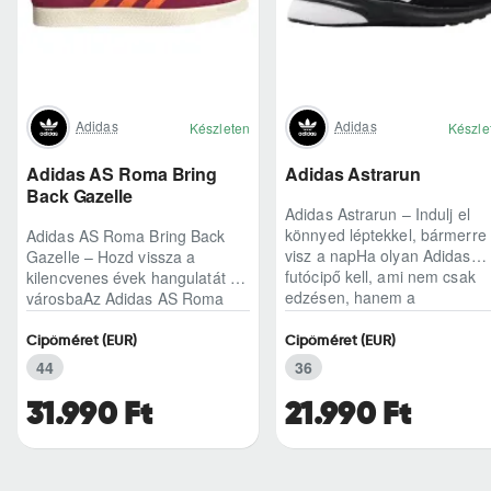
Adidas
Adidas
Készleten
Készle
Adidas AS Roma Bring
Adidas Astrarun
Back Gazelle
Adidas Astrarun – Indulj el
könnyed léptekkel, bármerre
Adidas AS Roma Bring Back
visz a napHa olyan Adidas
Gazelle – Hozd vissza a
futócipő kell, ami nem csak
kilencvenes évek hangulatát a
edzésen, hanem a
városbaAz Adidas AS Roma
hétköznapokban is kénye..
Bring Back Gazelle nem
egyszerű sneaker, hane..
Cipőméret (EUR)
Cipőméret (EUR)
44
36
31.990 Ft
21.990 Ft