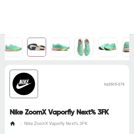
hq3505-379
Nike ZoomX Vaporfly Next% 3FK
Nike ZoomX Vaporfly Next% 3FK
h