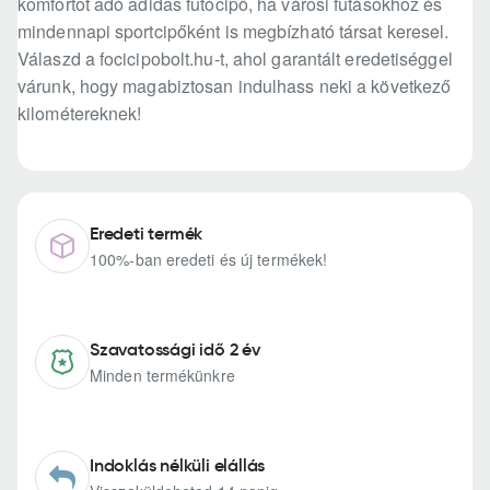
komfortot adó adidas futócipő, ha városi futásokhoz és
mindennapi sportcipőként is megbízható társat keresel.
Válaszd a focicipobolt.hu-t, ahol garantált eredetiséggel
várunk, hogy magabiztosan indulhass neki a következő
kilométereknek!
Eredeti termék
100%-ban eredeti és új termékek!
Szavatossági idő 2 év
Minden termékünkre
Indoklás nélküli elállás