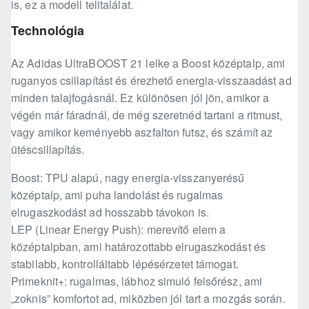
is, ez a modell telitalálat.
Technológia
Az Adidas UltraBOOST 21 lelke a Boost középtalp, ami
ruganyos csillapítást és érezhető energia-visszaadást ad
minden talajfogásnál. Ez különösen jól jön, amikor a
végén már fáradnál, de még szeretnéd tartani a ritmust,
vagy amikor keményebb aszfalton futsz, és számít az
ütéscsillapítás.
Boost: TPU alapú, nagy energia-visszanyerésű
középtalp, ami puha landolást és rugalmas
elrugaszkodást ad hosszabb távokon is.
LEP (Linear Energy Push): merevítő elem a
középtalpban, ami határozottabb elrugaszkodást és
stabilabb, kontrolláltabb lépésérzetet támogat.
Primeknit+: rugalmas, lábhoz simuló felsőrész, ami
„zoknis” komfortot ad, miközben jól tart a mozgás során.