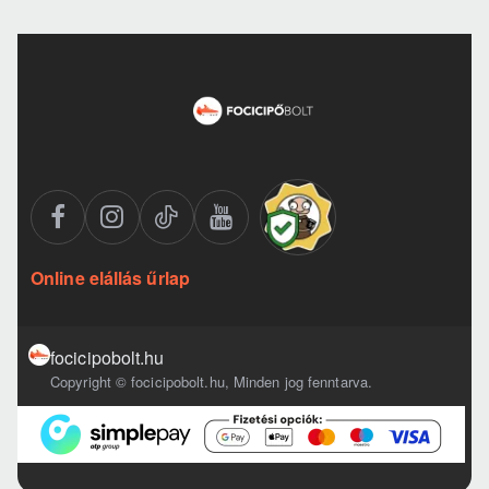
Online elállás űrlap
focicipobolt.hu
Copyright © focicipobolt.hu, Minden jog fenntarva.