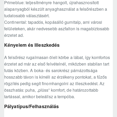
Primeblue: teljesítményre hangolt, újrahasznosított
alapanyagból készült anyaghasználat a felsőrészben a
tudatosabb választásért.
Continental: tapadós, kopásálló gumitalp, ami városi
felületeken, akár nedvesebb aszfalton is magabiztosabb
érzetet ad.
Kényelem és Illeszkedés
A felsőrész rugalmasan öleli körbe a lábat, így komfortos
érzetet ad már az első felvételnél, miközben stabilan tart
futás közben. A boka- és sarokrész párnázottsága
hosszabb távon is kíméli az érzékeny pontokat, a fűzős
rögzítés pedig segít finomhangolni az illeszkedést. Az
összhatás: puha, „plüss” komfort, de határozottabb
tartással, amikor beleállsz a tempóba.
Pályatípus/Felhasználás