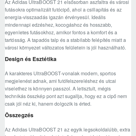
Az Adidas UltraBOOST 21 elsősorban aszfaltra és városi
futásokra optimalizált futócipő, ahol a csillapítás és az
energia-visszaadás igazán érvényesül. Ideális
mindennapi edzéshez, kocogáshoz és hosszabb,
egyenletes futásokhoz, amikor fontos a komfort és a
tartósság. A tapadós talp és a stabilabb felépítés miatt a
városi környezet változatos felületein is jól használható.
Design és Esztétika
A karakteres UltraBOOST-vonalak modern, sportos
megjelenést adnak, ami futófelszereléshez és utcai
viselethez is könnyen passzol. A letisztult, mégis
technikás összkép pont azt sugallja, hogy ez a cipő nem
csak jól néz ki, hanem dolgozik is érted.
Összegzés
Az Adidas UltraBOOST 21 az egyik legsokoldalúbb, extra