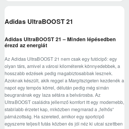
Adidas UltraBOOST 21
Adidas UltraBOOST 21 – Minden lépésedben
érezd az energiát
Az Adidas UltraBOOST 21 nem csak egy futócipő: egy
olyan társ, amivel a városi kilométerek könnyedebbek, a
hosszabb edzések pedig magabiztosabbak lesznek.
Azoknak készült, akik reggel a Margitszigeten kezdenék a
napot egy tempós körrel, délután pedig még simán
beugranának egy laza sétára a belvárosba. Az
UltraBOOST családra jellemző komfort itt egy modernebb,
stabilabb érzetet kap, miközben megmarad a „felhős”
párnázottság. Ha szereted, amikor egy sportcipő
egyszerre teljesít futás közben és jól néz ki utcai szettben