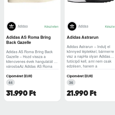
Adidas
Adidas
Készleten
Készle
Adidas AS Roma Bring
Adidas Astrarun
Back Gazelle
Adidas Astrarun – Indulj el
könnyed léptekkel, bármerre
Adidas AS Roma Bring Back
visz a napHa olyan Adidas
Gazelle – Hozd vissza a
futócipő kell, ami nem csak
kilencvenes évek hangulatát a
edzésen, hanem a
városbaAz Adidas AS Roma
hétköznapokban is kénye..
Bring Back Gazelle nem
egyszerű sneaker, hane..
Cipőméret (EUR)
Cipőméret (EUR)
44
36
31.990 Ft
21.990 Ft