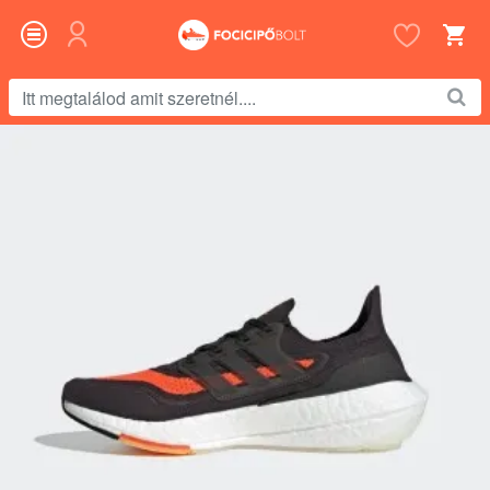
Itt
megtalálod
amit
szeretnél....