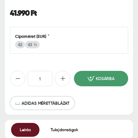
o
m
41.990 Ft
e
Cipőméret (EUR)
42
43 ⅓
KOSÁRBA
ADIDAS MÉRETTÁBLÁZAT
Leírás
Tulajdonságok