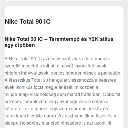
Nike Total 90 IC
Nike Total 90 IC – Teremtempó és Y2K stílus
egy cipőben
A Nike Total 90 IC azoknak szól, akik a teremben is
szeretik megélni a futball ritmusát: gyors indítások,
hirtelen irányváltások, pontos labdaérintések a parkettán.
A klasszikus Total 90 hangulat visszahozza a kétezres
évek ikonikus focis megjelenését, miközben a
mindennapi viselhetőség sem marad háttérben. Dobd fel
edzésre, teremfocira, vagy akár egy városi sétára a
körúton – ez a modell egyszerre sportos eszköz és
karakteres lifestyle darab. Az aszimmetrikus fűzés és a
steppelt felsőrész már első ránézésre is azt üzeni: itt