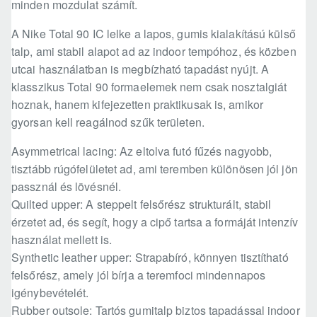
minden mozdulat számít.
A Nike Total 90 IC lelke a lapos, gumis kialakítású külső
talp, ami stabil alapot ad az indoor tempóhoz, és közben
utcai használatban is megbízható tapadást nyújt. A
klasszikus Total 90 formaelemek nem csak nosztalgiát
hoznak, hanem kifejezetten praktikusak is, amikor
gyorsan kell reagálnod szűk területen.
Asymmetrical lacing: Az eltolva futó fűzés nagyobb,
tisztább rúgófelületet ad, ami teremben különösen jól jön
passznál és lövésnél.
Quilted upper: A steppelt felsőrész strukturált, stabil
érzetet ad, és segít, hogy a cipő tartsa a formáját intenzív
használat mellett is.
Synthetic leather upper: Strapabíró, könnyen tisztítható
felsőrész, amely jól bírja a teremfoci mindennapos
igénybevételét.
Rubber outsole: Tartós gumitalp biztos tapadással indoor