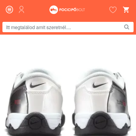
Itt
megtalálod
amit
szeretnél....