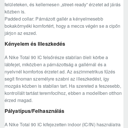
felületeken, és kellemesen „street-ready” érzetet ad járás
közben is.
Padded collar: Párnázott gallér a kényelmesebb
bokakörnyéki komfortért, hogy a meccs végén se a cipőn
járjon az eszed.
Kényelem és Illeszkedés
A Nike Total 90 IC felsőrésze stabilan öleli körbe a
lábfejet, miközben a párnázottság a gallérnál és a
nyelvnél komfortos érzetet ad. Az aszimmetrikus fűzés
segít finoman személyre szabni az illeszkedést, így
mozgás közben is stabilan tart. Ha szereted a feszesebb,
kontrollált tartást teremfocihoz, ebben a modellben otthon
érzed magad.
Pályatípus/Felhasználás
A Nike Total 90 IC kifejezetten indoor (IC/IN) használatra