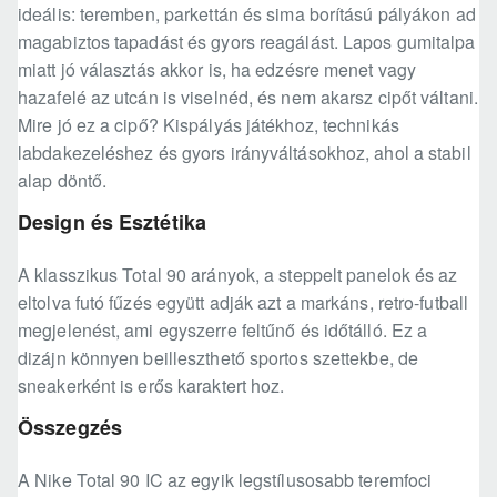
ideális: teremben, parkettán és sima borítású pályákon ad
magabiztos tapadást és gyors reagálást. Lapos gumitalpa
miatt jó választás akkor is, ha edzésre menet vagy
hazafelé az utcán is viselnéd, és nem akarsz cipőt váltani.
Mire jó ez a cipő? Kispályás játékhoz, technikás
labdakezeléshez és gyors irányváltásokhoz, ahol a stabil
alap döntő.
Design és Esztétika
A klasszikus Total 90 arányok, a steppelt panelok és az
eltolva futó fűzés együtt adják azt a markáns, retro-futball
megjelenést, ami egyszerre feltűnő és időtálló. Ez a
dizájn könnyen beilleszthető sportos szettekbe, de
sneakerként is erős karaktert hoz.
Összegzés
A Nike Total 90 IC az egyik legstílusosabb teremfoci