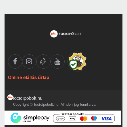
Online elállás űrlap
focicipobolt.hu
Copyright © focicipobolt.hu, Minden jog fenntarva.