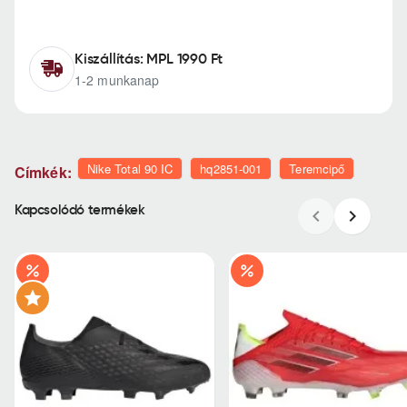
Kiszállítás: MPL 1990 Ft
1-2 munkanap
Nike Total 90 IC
hq2851-001
Teremcipő
Címkék:
Kapcsolódó termékek