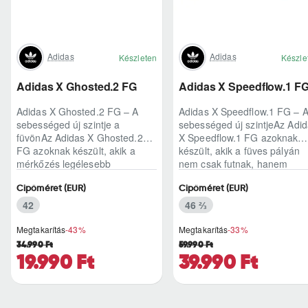
Adidas
Adidas
Készleten
Készle
Adidas X Ghosted.2 FG
Adidas X Speedflow.1 F
Adidas X Ghosted.2 FG – A
Adidas X Speedflow.1 FG – 
sebességed új szintje a
sebességed új szintjeAz Adi
füvönAz Adidas X Ghosted.2
X Speedflow.1 FG azoknak
FG azoknak készült, akik a
készült, akik a füves pályán
mérkőzés legélesebb
nem csak futnak, hanem
pillanataiban is azonnal r..
ritmust diktál..
Cipőméret (EUR)
Cipőméret (EUR)
42
46 ⅔
Megtakarítás
-43%
Megtakarítás
-33%
34.990 Ft
59.990 Ft
19.990 Ft
39.990 Ft