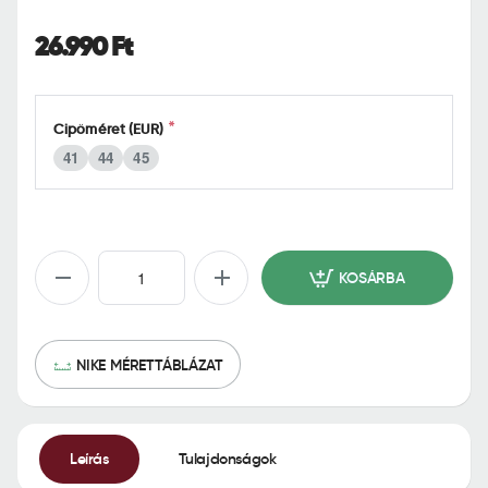
o
m
26.990 Ft
e
Cipőméret (EUR)
41
44
45
KOSÁRBA
NIKE MÉRETTÁBLÁZAT
Leírás
Tulajdonságok