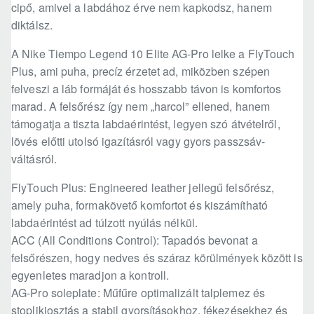
cipő, amivel a labdához érve nem kapkodsz, hanem
diktálsz.
A Nike Tiempo Legend 10 Elite AG-Pro lelke a FlyTouch
Plus, ami puha, precíz érzetet ad, miközben szépen
felveszi a láb formáját és hosszabb távon is komfortos
marad. A felsőrész így nem „harcol” ellened, hanem
támogatja a tiszta labdaérintést, legyen szó átvételről,
lövés előtti utolsó igazításról vagy gyors passzsáv-
váltásról.
FlyTouch Plus: Engineered leather jellegű felsőrész,
amely puha, formakövető komfortot és kiszámítható
labdaérintést ad túlzott nyúlás nélkül.
ACC (All Conditions Control): Tapadós bevonat a
felsőrészen, hogy nedves és száraz körülmények között is
egyenletes maradjon a kontroll.
AG-Pro soleplate: Műfűre optimalizált talplemez és
stoplikiosztás a stabil gyorsításokhoz, fékezésekhez és