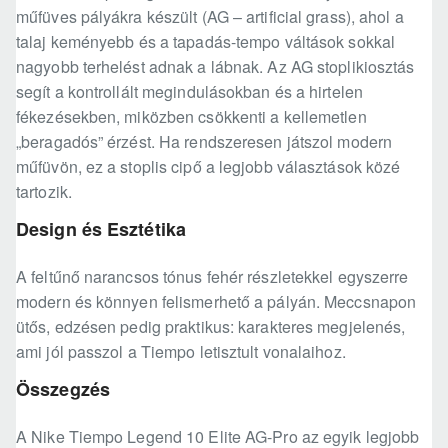
műfüves pályákra készült (AG – artificial grass), ahol a
talaj keményebb és a tapadás-tempo váltások sokkal
nagyobb terhelést adnak a lábnak. Az AG stoplikiosztás
segít a kontrollált megindulásokban és a hirtelen
fékezésekben, miközben csökkenti a kellemetlen
„beragadós” érzést. Ha rendszeresen játszol modern
műfüvön, ez a stoplis cipő a legjobb választások közé
tartozik.
Design és Esztétika
A feltűnő narancsos tónus fehér részletekkel egyszerre
modern és könnyen felismerhető a pályán. Meccsnapon
ütős, edzésen pedig praktikus: karakteres megjelenés,
ami jól passzol a Tiempo letisztult vonalaihoz.
Összegzés
A Nike Tiempo Legend 10 Elite AG-Pro az egyik legjobb