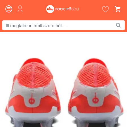
Itt
megtalálod
amit
szeretnél....