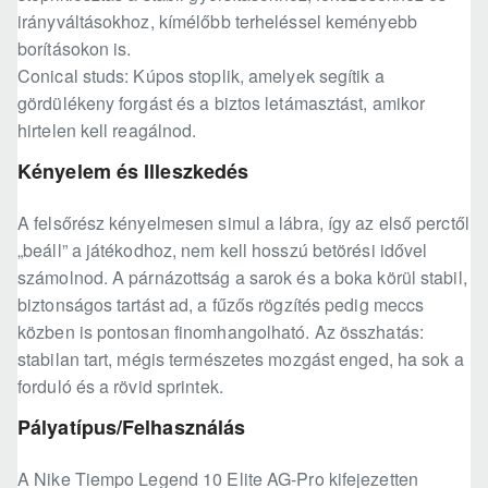
irányváltásokhoz, kímélőbb terheléssel keményebb
borításokon is.
Conical studs: Kúpos stoplik, amelyek segítik a
gördülékeny forgást és a biztos letámasztást, amikor
hirtelen kell reagálnod.
Kényelem és Illeszkedés
A felsőrész kényelmesen simul a lábra, így az első perctől
„beáll” a játékodhoz, nem kell hosszú betörési idővel
számolnod. A párnázottság a sarok és a boka körül stabil,
biztonságos tartást ad, a fűzős rögzítés pedig meccs
közben is pontosan finomhangolható. Az összhatás:
stabilan tart, mégis természetes mozgást enged, ha sok a
forduló és a rövid sprintek.
Pályatípus/Felhasználás
A Nike Tiempo Legend 10 Elite AG-Pro kifejezetten