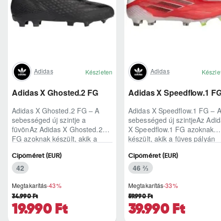
Adidas
Adidas
Készleten
Készle
Adidas X Ghosted.2 FG
Adidas X Speedflow.1 F
Adidas X Ghosted.2 FG – A
Adidas X Speedflow.1 FG – 
sebességed új szintje a
sebességed új szintjeAz Adi
füvönAz Adidas X Ghosted.2
X Speedflow.1 FG azoknak
FG azoknak készült, akik a
készült, akik a füves pályán
mérkőzés legélesebb
nem csak futnak, hanem
Cipőméret (EUR)
Cipőméret (EUR)
pillanataiban is azonnal r..
ritmust diktál..
42
46 ⅔
Megtakarítás
-43%
Megtakarítás
-33%
34.990 Ft
59.990 Ft
19.990 Ft
39.990 Ft