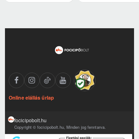
Online elállás űrlap
focicipobolt.hu
Copyright © focicipobolt.hu, Minden jog fenntarva.